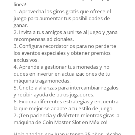
línea!
1. Aprovecha los giros gratis que ofrece el
juego para aumentar tus posibilidades de
ganar.
2. Invita a tus amigos a unirse al juego y gana
recompensas adicionales.
3. Configura recordatorios para no perderte
los eventos especiales y obtener premios
exclusivos.
4. Aprende a gestionar tus monedas y no
dudes en invertir en actualizaciones de tu
máquina tragamonedas.
5. Únete a alianzas para intercambiar regalos
y recibir ayuda de otros jugadores.
6. Explora diferentes estrategias y encuentra
la que mejor se adapte a tu estilo de juego.
7. ¡Ten paciencia y diviértete mientras giras la
máquina de Coin Master Slot en México!
Hola a todos, soy Juan y tengo 35 años. ¡Acabo