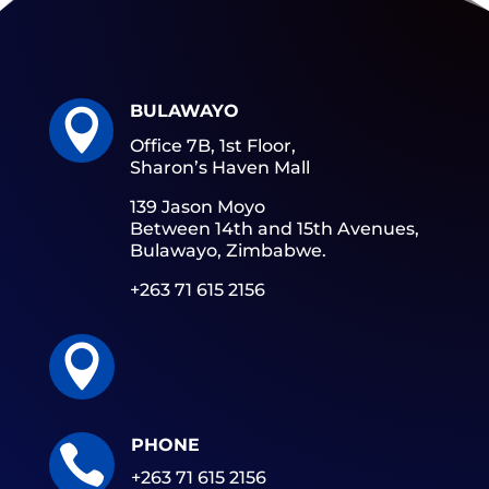
BULAWAYO

Office 7B, 1st Floor,
Sharon’s Haven Mall
139 Jason Moyo
Between 14th and 15th Avenues,
Bulawayo, Zimbabwe.
+263 71 615 2156

PHONE

+263 71 615 2156