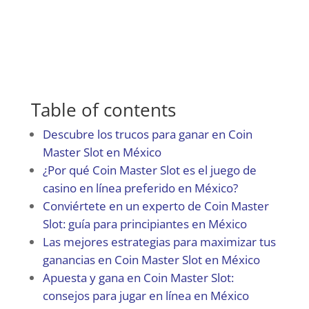
Table of contents
Descubre los trucos para ganar en Coin
Master Slot en México
¿Por qué Coin Master Slot es el juego de
casino en línea preferido en México?
Conviértete en un experto de Coin Master
Slot: guía para principiantes en México
Las mejores estrategias para maximizar tus
ganancias en Coin Master Slot en México
Apuesta y gana en Coin Master Slot:
consejos para jugar en línea en México