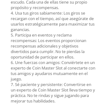
escudo. Cada una de ellas tiene su propio
propósito y recompensas.
4. Usa tus giros sabiamente: Los giros se
recargan con el tiempo, así que asegúrate de
usarlos estratégicamente para maximizar tus
ganancias.
5. Participa en eventos y reclama
recompensas: Los eventos proporcionan
recompensas adicionales y objetivos
divertidos para cumplir. No te pierdas la
oportunidad de participar en ellos.
6. Une fuerzas con amigos: Conviértete en un
experto de Coin Master Slot al conectarte con
tus amigos y ayudaros mutuamente en el
juego.
7. Sé paciente y persistente: Convertirse en
un experto de Coin Master Slot lleva tiempo y
práctica. No te rindas y sigue jugando para
mejorar tus habilidades.