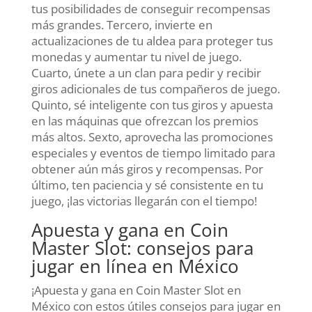
tus posibilidades de conseguir recompensas
más grandes. Tercero, invierte en
actualizaciones de tu aldea para proteger tus
monedas y aumentar tu nivel de juego.
Cuarto, únete a un clan para pedir y recibir
giros adicionales de tus compañeros de juego.
Quinto, sé inteligente con tus giros y apuesta
en las máquinas que ofrezcan los premios
más altos. Sexto, aprovecha las promociones
especiales y eventos de tiempo limitado para
obtener aún más giros y recompensas. Por
último, ten paciencia y sé consistente en tu
juego, ¡las victorias llegarán con el tiempo!
Apuesta y gana en Coin
Master Slot: consejos para
jugar en línea en México
¡Apuesta y gana en Coin Master Slot en
México con estos útiles consejos para jugar en