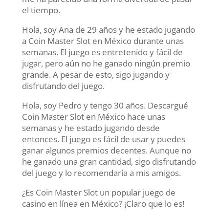
el tiempo.
Hola, soy Ana de 29 años y he estado jugando
a Coin Master Slot en México durante unas
semanas. El juego es entretenido y fácil de
jugar, pero aún no he ganado ningún premio
grande. A pesar de esto, sigo jugando y
disfrutando del juego.
Hola, soy Pedro y tengo 30 años. Descargué
Coin Master Slot en México hace unas
semanas y he estado jugando desde
entonces. El juego es fácil de usar y puedes
ganar algunos premios decentes. Aunque no
he ganado una gran cantidad, sigo disfrutando
del juego y lo recomendaría a mis amigos.
¿Es Coin Master Slot un popular juego de
casino en línea en México? ¡Claro que lo es!