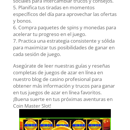
sociales para intercambiar trucos y consejos.
5. Planifica tus tiradas en momentos
específicos del día para aprovechar las ofertas
y bonos.
6. Compra paquetes de spins y monedas para
acelerar tu progreso en el juego.
7. Practica una estrategia consistente y sólida
para maximizar tus posibilidades de ganar en
cada sesión de juego.
Asegúrate de leer nuestras guías y reseñas
completas de juegos de azar en línea en
nuestro blog de casino profesional para
obtener más información y trucos para ganar
en tus juegos de azar en línea favoritos.
¡Buena suerte en tus próximas aventuras en
Coin Master Slot!