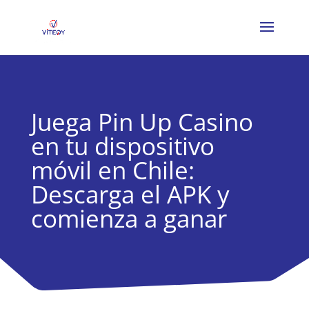
Juega Pin Up Casino
en tu dispositivo
móvil en Chile:
Descarga el APK y
comienza a ganar