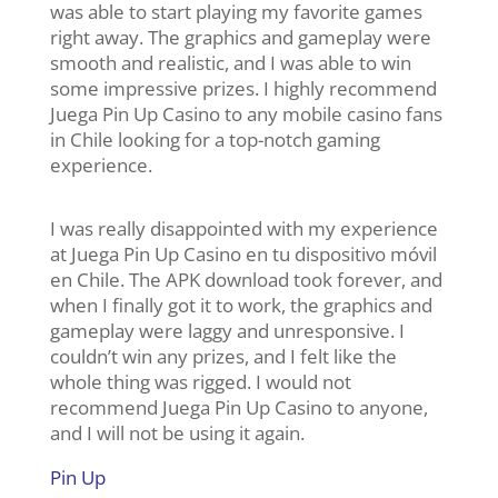
was able to start playing my favorite games
right away. The graphics and gameplay were
smooth and realistic, and I was able to win
some impressive prizes. I highly recommend
Juega Pin Up Casino to any mobile casino fans
in Chile looking for a top-notch gaming
experience.
I was really disappointed with my experience
at Juega Pin Up Casino en tu dispositivo móvil
en Chile. The APK download took forever, and
when I finally got it to work, the graphics and
gameplay were laggy and unresponsive. I
couldn’t win any prizes, and I felt like the
whole thing was rigged. I would not
recommend Juega Pin Up Casino to anyone,
and I will not be using it again.
Pin Up