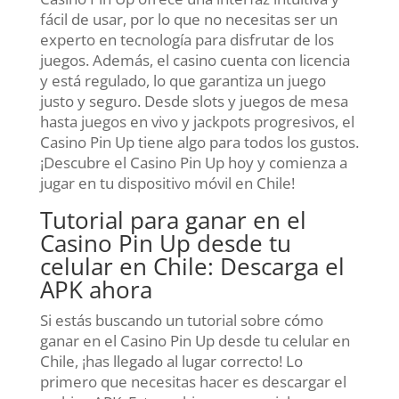
fácil de usar, por lo que no necesitas ser un
experto en tecnología para disfrutar de los
juegos. Además, el casino cuenta con licencia
y está regulado, lo que garantiza un juego
justo y seguro. Desde slots y juegos de mesa
hasta juegos en vivo y jackpots progresivos, el
Casino Pin Up tiene algo para todos los gustos.
¡Descubre el Casino Pin Up hoy y comienza a
jugar en tu dispositivo móvil en Chile!
Tutorial para ganar en el
Casino Pin Up desde tu
celular en Chile: Descarga el
APK ahora
Si estás buscando un tutorial sobre cómo
ganar en el Casino Pin Up desde tu celular en
Chile, ¡has llegado al lugar correcto! Lo
primero que necesitas hacer es descargar el