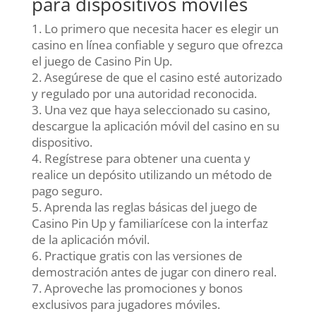
para dispositivos móviles
1. Lo primero que necesita hacer es elegir un
casino en línea confiable y seguro que ofrezca
el juego de Casino Pin Up.
2. Asegúrese de que el casino esté autorizado
y regulado por una autoridad reconocida.
3. Una vez que haya seleccionado su casino,
descargue la aplicación móvil del casino en su
dispositivo.
4. Regístrese para obtener una cuenta y
realice un depósito utilizando un método de
pago seguro.
5. Aprenda las reglas básicas del juego de
Casino Pin Up y familiarícese con la interfaz
de la aplicación móvil.
6. Practique gratis con las versiones de
demostración antes de jugar con dinero real.
7. Aproveche las promociones y bonos
exclusivos para jugadores móviles.