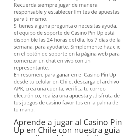
Recuerda siempre jugar de manera
responsable y establecer límites de apuestas
para ti mismo.
Si tienes alguna pregunta o necesitas ayuda,
el equipo de soporte de Casino Pin Up está
disponible las 24 horas del día, los 7 días de la
semana, para ayudarte. Simplemente haz clic
en el botón de soporte en la página web para
comenzar un chat en vivo con un
representante.
En resumen, para ganar en el Casino Pin Up
desde tu celular en Chile, descarga el archivo
APK, crea una cuenta, verifica tu correo
electrónico, realiza una apuesta y ¡disfruta de
tus juegos de casino favoritos en la palma de
tu mano!
Aprende a jugar al Casino Pin
Up en Chile con nuestra guía