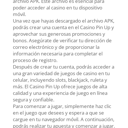
archivo APK. Este archivo es esencial para
poder acceder al casino en tu dispositivo
móvil.
Una vez que hayas descargado el archivo APK,
podrás crear una cuenta en el Casino Pin Up y
aprovechar sus generosas promociones y
bonos. Asegúrate de verificar tu dirección de
correo electrónico y de proporcionar la
información necesaria para completar el
proceso de registro.
Después de crear tu cuenta, podrás acceder a
una gran variedad de juegos de casino en tu
celular, incluyendo slots, blackjack, ruleta y
más. El Casino Pin Up ofrece juegos de alta
calidad y una experiencia de juego en línea
segura y confiable.
Para comenzar a jugar, simplemente haz clic
en el juego que desees y espera a que se
cargue en tu navegador móvil. A continuación,
podrás realizar tu apuesta y comenzar a jugar.