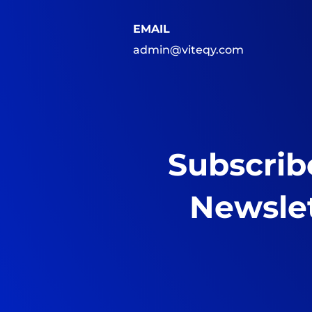
EMAIL
admin@viteqy.com
Subscrib
Newsle