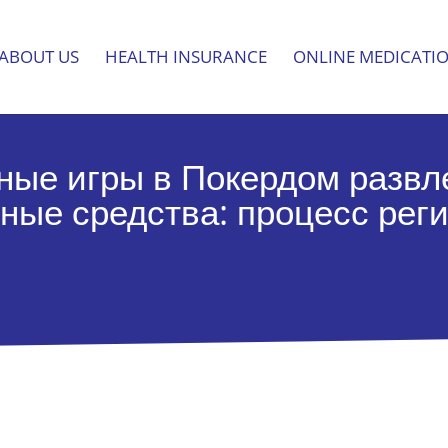
ABOUT US
HEALTH INSURANCE
ONLINE MEDICATI
тные игры в Покердом развл
ьные средства: процесс рег