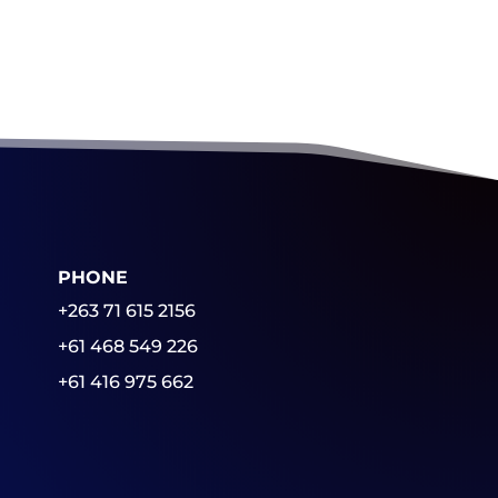
PHONE
+263 71 615 2156
+61 468 549 226
+61 416 975 662