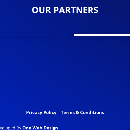
OUR PARTNERS
Privacy Policy
Terms & Conditions
–
One Web Design
eveloped By