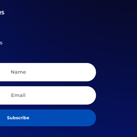
RS
s
Subscribe