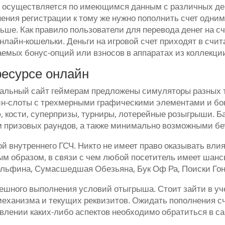
m осуществляется по имеющимся данным с различных де
ения регистрации к тому же нужно пополнить счет одним
е. Как правило пользователи для перевода денег на с
онлайн-кошельки. Деньги на игровой счет приходят в счи
емых бонус-опций или взносов в аппаратах из коллекции
ресурсе онлайн
альный сайт геймерам предложены симуляторы разных т
йн-слоты с трехмерными графическими элементами и бо
o, кости, суперпризы, турниры, лотерейные розыгрыши. 
 призовых раундов, а также минимально возможными бе
 внутреннего ГСЧ. Никто не имеет право оказывать влия
м образом, в связи с чем любой посетитель имеет шанс
ьфина, Сумасшедшая Обезьяна, Бук Оф Ра, Поиски Гонз
ешного выполнения условий отыгрыша. Стоит зайти в уче
еханизма и текущих реквизитов. Ожидать пополнения сч
влении каких-либо аспектов необходимо обратиться в са