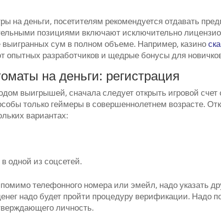
ры на деньги, посетителям рекомендуется отдавать пр
тельными позициями включают исключительно лицензио
 выигранных сум в полном объеме. Например, казино
ск
т опытных разработчиков и щедрые бонусы для новичков
томаты на деньги: регистрация
одом выигрышей, сначала следует открыть игровой счет 
особы только геймеры в совершеннолетнем возрасте. Отк
ольких вариантах:
в одной из соцсетей.
 помимо телефонного номера или эмейл, надо указать дру
енег надо будет пройти процедуру верификации. Надо п
тверждающего личность.