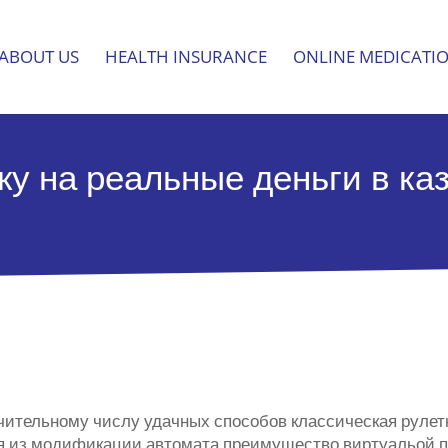
ABOUT US
HEALTH INSURANCE
ONLINE MEDICATI
ку на реальные деньги в ка
ительному числу удачных способов классическая рулетк
дя из модификации автомата преимущество виртуальой 