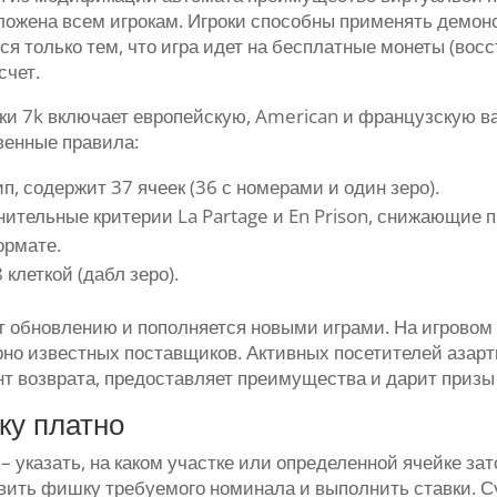
ложена всем игрокам. Игроки способны применять демо
тся только тем, что игра идет на бесплатные монеты (вос
счет.
ки 7k включает европейскую, American и французскую 
венные правила:
п, содержит 37 ячеек (36 с номерами и один зеро).
ительные критерии La Partage и En Prison, снижающие п
ормате.
клеткой (дабл зеро).
т обновлению и пополняется новыми играми. На игровом 
но известных поставщиков. Активных посетителей азар
т возврата, предоставляет преимущества и дарит призы
ку платно
– указать, на каком участке или определенной ячейке за
овить фишку требуемого номинала и выполнить ставки. 