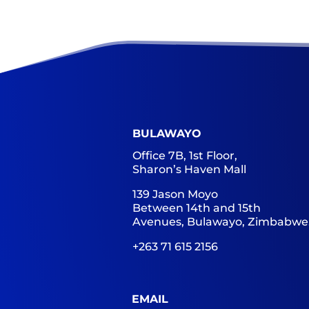
BULAWAYO
Office 7B, 1st Floor,
Sharon’s Haven Mall
139 Jason Moyo
Between 14th and 15th
Avenues, Bulawayo, Zimbabwe
+263 71 615 2156
EMAIL