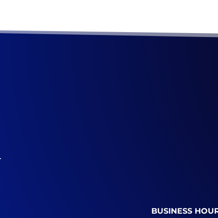
.
BUSINESS HOU