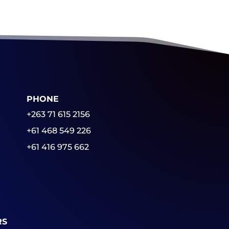
PHONE
+263 71 615 2156
+61 468 549 226
+61 416 975 662
RS