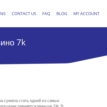
ONS
CONTACT US
FAQ
BLOG
MY ACCOUNT
зино 7k
а сумела стать одной из самых
площадки равняется меньше 2%. В