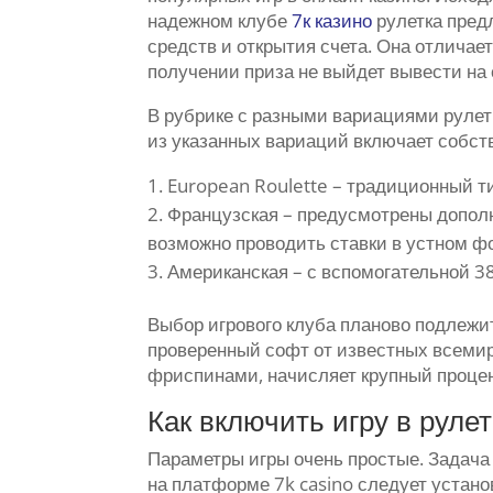
надежном клубе
7к казино
рулетка пред
средств и открытия счета. Она отличае
получении приза не выйдет вывести на 
В рубрике с разными вариациями рулет
из указанных вариаций включает собст
European Roulette – традиционный ти
Французская – предусмотрены дополн
возможно проводить ставки в устном ф
Американская – с вспомогательной 38 
Выбор игрового клуба планово подлежи
проверенный софт от известных всемир
фриспинами, начисляет крупный процен
Как включить игру в рулет
Параметры игры очень простые. Задача 
на платформе 7k casino следует устан