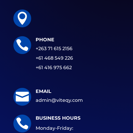

PHONE

+263 71 615 2156
+61 468 549 226
+61 416 975 662
EMAIL

admin@viteqy.com
BUSINESS HOURS

Monday-Friday: