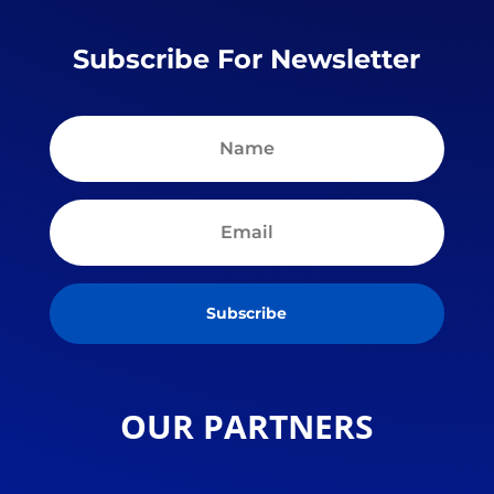
Subscribe For Newsletter
Subscribe
OUR PARTNERS