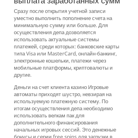
выплата заработанных сумм
Сразу после открытия учетной записи
уместно выполнить пополнение счета на
минимальную сумму или больше. Для
осуществления депа дозволяется
использовать актуальные системы
платежей, среди которых: банковские карты
типа Visa или MasterCard, онлайн-банкинг,
электронные кошельки, платежи через
мобильные платформы, криптовалюты и
другие.
Деньги на счет клиента казино Игровые
автоматы приходят шустро, невзирая на
используемую платежную систему. По
итогам осуществления депа необходимо
использовать велкам пак для
дополнительного финансирования
начальных игровых сессий. Это денежные
бонусы и серии free spins для загрузки в