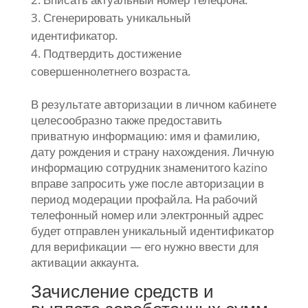
Сгенерировать уникальный
идентификатор.
Подтвердить достижение
совершеннолетнего возраста.
В результате авторизации в личном кабинете
целесообразно также предоставить
приватную информацию: имя и фамилию,
дату рождения и страну нахождения. Личную
информацию сотрудник знаменитого kazino
вправе запросить уже после авторизации в
период модерации профайла. На рабочий
телефонный номер или электронный адрес
будет отправлен уникальный идентификатор
для верификации — его нужно ввести для
активации аккаунта.
Зачисление средств и