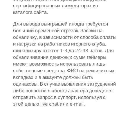
сертифицированных симуляторах из
каталога сайта.
Для вывода выигрышей иногда требуется
больший временной отрезок. Заявки на
обналичку, в зависимости от способа оплаты
и нагрузки на работников игорного клуба,
финализируются от 1-3 до 24-48 часов. Для
обналичивания денежных сумм геймеры
имеют возможность использовать лишь
собственные средства. ФИО на реквизитных
вкладках и в аккаунте должны быть
одинаковы. В случае выявления затруднений
либо вопросов любого характера доведется
отправить запрос в суппорт, используя с
этой целью live chat или e-mail.