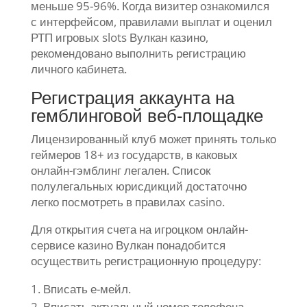
меньше 95-96%. Когда визитер ознакомился
с интерфейсом, правилами выплат и оценил
РТП игровых slots Вулкан казино,
рекомендовано выполнить регистрацию
личного кабинета.
Регистрация аккаунта на
гемблинговой веб-площадке
Лицензированный клуб может принять только
геймеров 18+ из государств, в каковых
онлайн-гэмблинг легален. Список
полулегальных юрисдикций достаточно
легко посмотреть в правилах casino.
Для открытия счета на игроцком онлайн-
сервисе казино Вулкан понадобится
осуществить регистрационную процедуру:
Вписать е-мейл.
Вписать актуальный номер телефона.