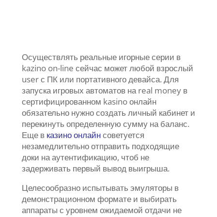
Осуществлять реальные игорные серии в
kazino on-line сейчас может любой взрослый
user с ПК или портативного девайса. Для
запуска игровых автоматов на real money в
сертифицированном kasino онлайн
обязательно нужно создать личный кабинет и
перекинуть определенную сумму на баланс.
Еще в
казино онлайн
советуется
незамедлительно отправить подходящие
доки на аутентификацию, чтоб не
задерживать первый вывод выигрыша.
Целесообразно испытывать эмуляторы в
демонстрационном формате и выбирать
аппараты с уровнем ожидаемой отдачи не