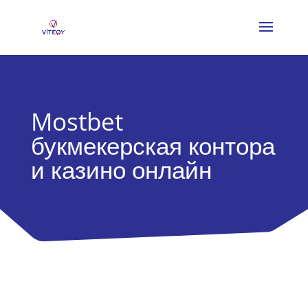
Mostbet
букмекерская контора
и казино онлайн