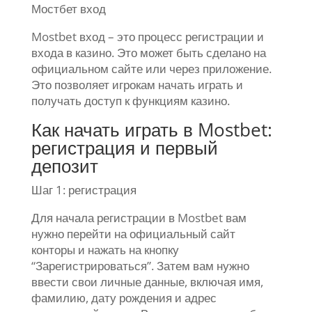
Мостбет вход
Mostbet вход – это процесс регистрации и
входа в казино. Это может быть сделано на
официальном сайте или через приложение.
Это позволяет игрокам начать играть и
получать доступ к функциям казино.
Как начать играть в Mostbet:
регистрация и первый
депозит
Шаг 1: регистрация
Для начала регистрации в Mostbet вам
нужно перейти на официальный сайт
конторы и нажать на кнопку
“Зарегистрироваться”. Затем вам нужно
ввести свои личные данные, включая имя,
фамилию, дату рождения и адрес