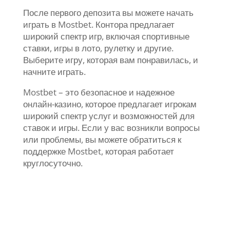
После первого депозита вы можете начать
играть в Mostbet. Контора предлагает
широкий спектр игр, включая спортивные
ставки, игры в лото, рулетку и другие.
Выберите игру, которая вам понравилась, и
начните играть.
Mostbet – это безопасное и надежное
онлайн-казино, которое предлагает игрокам
широкий спектр услуг и возможностей для
ставок и игры. Если у вас возникли вопросы
или проблемы, вы можете обратиться к
поддержке Mostbet, которая работает
круглосуточно.