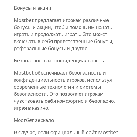
Бонусы и акции
Mostbet предлагает игрокам различные
бонусы и акции, чтобы помочь им начать
играть и продолжать играть. Это может
включать в себя приветственные бонусы,
реферальные бонусы и другие.
Безопасность и конфиденциальность
Mostbet обеспечивает безопасность и
конфиденциальность игроков, используя
современные технологии и системы
безопасности. Это позволяет игрокам
чувствовать себя комфортно и безопасно,
играя в казино.
Мостбет зеркало
В случае, если официальный сайт Mostbet