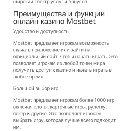
широкий спектр услуг и бонусов.
Преимущества и функции
онлайн-казино Mostbet
Удобство и доступность
Mostbet предлагает игрокам возможность
скачать приложение или зайти на
официальный сайт, чтобы начать играть. Это
позволяет игрокам из любой точки мира
получить доступ к казино и начать играть в
любое время.
Большой выбор игр
Mostbet предлагает игрокам более 1000 игр,
включая слоты, карточные игры, рулетку,
покер и другие. Это позволяет игрокам
выбрать игру, которая лучше всего подходит
им.