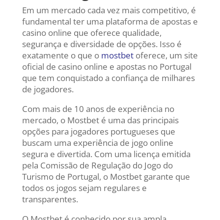
Em um mercado cada vez mais competitivo, é
fundamental ter uma plataforma de apostas e
casino online que oferece qualidade,
segurança e diversidade de opções. Isso é
exatamente o que o
mostbet
oferece, um site
oficial de casino online e apostas no Portugal
que tem conquistado a confiança de milhares
de jogadores.
Com mais de 10 anos de experiência no
mercado, o Mostbet é uma das principais
opções para jogadores portugueses que
buscam uma experiência de jogo online
segura e divertida. Com uma licença emitida
pela Comissão de Regulação do Jogo do
Turismo de Portugal, o Mostbet garante que
todos os jogos sejam regulares e
transparentes.
O Mostbet é conhecido por sua ampla