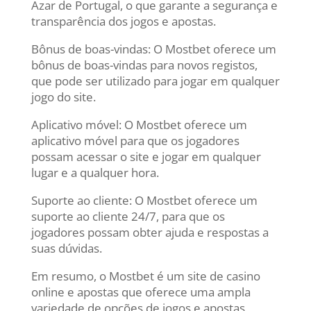
Azar de Portugal, o que garante a segurança e
transparência dos jogos e apostas.
Bônus de boas-vindas: O Mostbet oferece um
bônus de boas-vindas para novos registos,
que pode ser utilizado para jogar em qualquer
jogo do site.
Aplicativo móvel: O Mostbet oferece um
aplicativo móvel para que os jogadores
possam acessar o site e jogar em qualquer
lugar e a qualquer hora.
Suporte ao cliente: O Mostbet oferece um
suporte ao cliente 24/7, para que os
jogadores possam obter ajuda e respostas a
suas dúvidas.
Em resumo, o Mostbet é um site de casino
online e apostas que oferece uma ampla
variedade de opções de jogos e apostas,