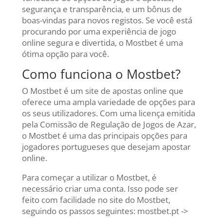
segurança e transparência, e um bônus de
boas-vindas para novos registos. Se você está
procurando por uma experiência de jogo
online segura e divertida, o Mostbet é uma
ótima opção para você.
Como funciona o Mostbet?
O Mostbet é um site de apostas online que
oferece uma ampla variedade de opções para
os seus utilizadores. Com uma licença emitida
pela Comissão de Regulação de Jogos de Azar,
o Mostbet é uma das principais opções para
jogadores portugueses que desejam apostar
online.
Para começar a utilizar o Mostbet, é
necessário criar uma conta. Isso pode ser
feito com facilidade no site do Mostbet,
seguindo os passos seguintes: mostbet.pt ->