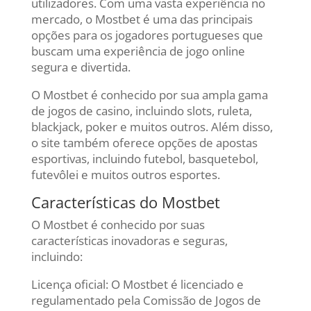
utilizadores. Com uma vasta experiência no
mercado, o Mostbet é uma das principais
opções para os jogadores portugueses que
buscam uma experiência de jogo online
segura e divertida.
O Mostbet é conhecido por sua ampla gama
de jogos de casino, incluindo slots, ruleta,
blackjack, poker e muitos outros. Além disso,
o site também oferece opções de apostas
esportivas, incluindo futebol, basquetebol,
futevôlei e muitos outros esportes.
Características do Mostbet
O Mostbet é conhecido por suas
características inovadoras e seguras,
incluindo:
Licença oficial: O Mostbet é licenciado e
regulamentado pela Comissão de Jogos de