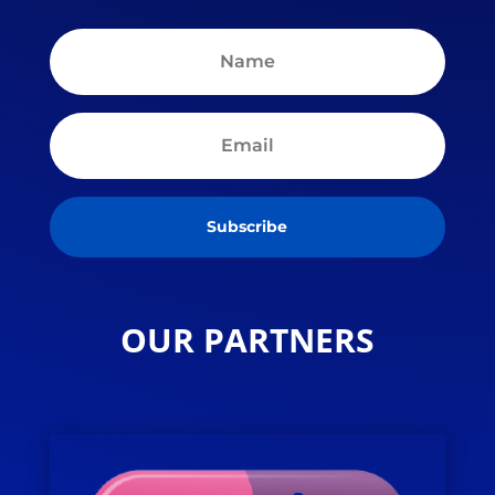
Subscribe
OUR PARTNERS