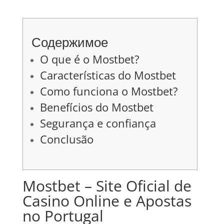
Содержимое
O que é o Mostbet?
Características do Mostbet
Como funciona o Mostbet?
Benefícios do Mostbet
Segurança e confiança
Conclusão
Mostbet – Site Oficial de
Casino Online e Apostas
no Portugal