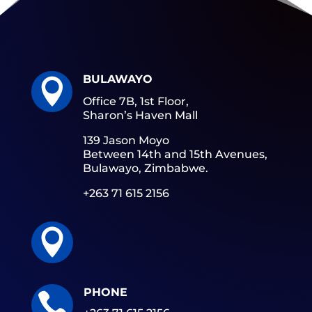
BULAWAYO

Office 7B, 1st Floor,
Sharon’s Haven Mall
139 Jason Moyo
Between 14th and 15th Avenues,
Bulawayo, Zimbabwe.
+263 71 615 2156

PHONE
