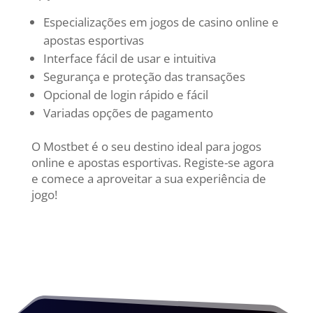
Especializações em jogos de casino online e
apostas esportivas
Interface fácil de usar e intuitiva
Segurança e proteção das transações
Opcional de login rápido e fácil
Variadas opções de pagamento
O Mostbet é o seu destino ideal para jogos
online e apostas esportivas. Registe-se agora
e comece a aproveitar a sua experiência de
jogo!