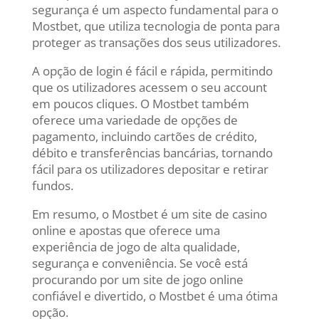
segurança é um aspecto fundamental para o
Mostbet, que utiliza tecnologia de ponta para
proteger as transações dos seus utilizadores.
A opção de login é fácil e rápida, permitindo
que os utilizadores acessem o seu account
em poucos cliques. O Mostbet também
oferece uma variedade de opções de
pagamento, incluindo cartões de crédito,
débito e transferências bancárias, tornando
fácil para os utilizadores depositar e retirar
fundos.
Em resumo, o Mostbet é um site de casino
online e apostas que oferece uma
experiência de jogo de alta qualidade,
segurança e conveniência. Se você está
procurando por um site de jogo online
confiável e divertido, o Mostbet é uma ótima
opção.