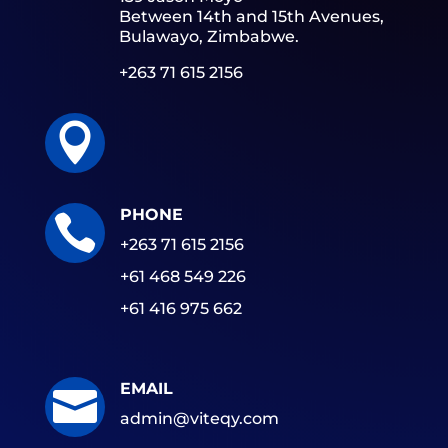
Between 14th and 15th Avenues,
Bulawayo, Zimbabwe.
+263 71 615 2156

PHONE

+263 71 615 2156
+61 468 549 226
+61 416 975 662
EMAIL

admin@viteqy.com