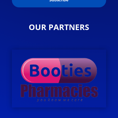
Subscribe
OUR PARTNERS