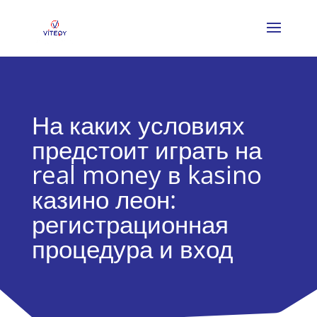
На каких условиях
предстоит играть на
real money в kasino
казино леон:
регистрационная
процедура и вход