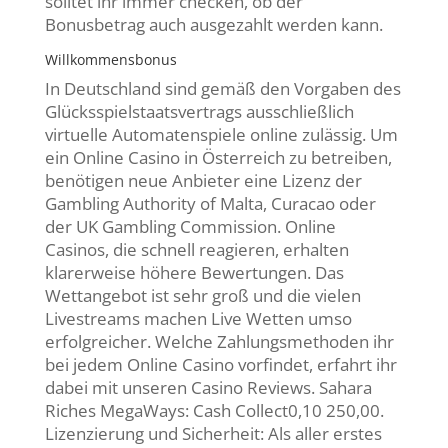
solltet ihr immer checken, ob der
Bonusbetrag auch ausgezahlt werden kann.
Willkommensbonus
In Deutschland sind gemäß den Vorgaben des
Glücksspielstaatsvertrags ausschließlich
virtuelle Automatenspiele online zulässig. Um
ein Online Casino in Österreich zu betreiben,
benötigen neue Anbieter eine Lizenz der
Gambling Authority of Malta, Curacao oder
der UK Gambling Commission. Online
Casinos, die schnell reagieren, erhalten
klarerweise höhere Bewertungen. Das
Wettangebot ist sehr groß und die vielen
Livestreams machen Live Wetten umso
erfolgreicher. Welche Zahlungsmethoden ihr
bei jedem Online Casino vorfindet, erfahrt ihr
dabei mit unseren Casino Reviews. Sahara
Riches MegaWays: Cash Collect0,10 250,00.
Lizenzierung und Sicherheit: Als aller erstes