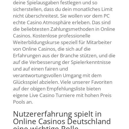
deine Spielausgaben festlegen und so
sicherstellen, dass du dein monatliches Limit
nicht überschreitest. Sie wollen vor dem PC
echte Casino Atmosphäre erleben. Das sind
die beliebtesten Zahlungsmethoden in Online
Casinos. Kostenlose professionelle
Weiterbildungskurse speziell für Mitarbeiter
von Online Casinos, die sich auf die
Erfahrungen aus der Branche stützen, und die
auf die Verbesserung der Spielerkenntnisse
und auf einen fairen und
verantwortungsvollen Umgang mit dem
Glücksspiel abzielen. Viele unserer Favoriten
auf der obigen Empfehlungsliste bieten
eigene Live Casino Turniere mit hohen Preis
Pools an.
Nutzererfahrung spielt in
Online Casinos Deutschland
eine wichtige Rolle