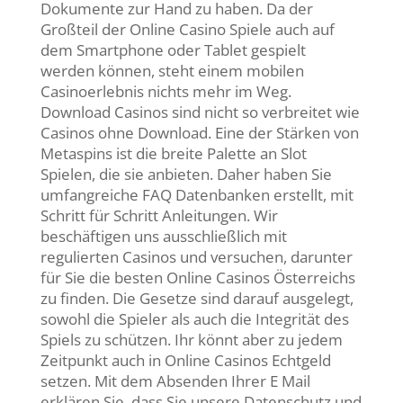
Dokumente zur Hand zu haben. Da der
Großteil der Online Casino Spiele auch auf
dem Smartphone oder Tablet gespielt
werden können, steht einem mobilen
Casinoerlebnis nichts mehr im Weg.
Download Casinos sind nicht so verbreitet wie
Casinos ohne Download. Eine der Stärken von
Metaspins ist die breite Palette an Slot
Spielen, die sie anbieten. Daher haben Sie
umfangreiche FAQ Datenbanken erstellt, mit
Schritt für Schritt Anleitungen. Wir
beschäftigen uns ausschließlich mit
regulierten Casinos und versuchen, darunter
für Sie die besten Online Casinos Österreichs
zu finden. Die Gesetze sind darauf ausgelegt,
sowohl die Spieler als auch die Integrität des
Spiels zu schützen. Ihr könnt aber zu jedem
Zeitpunkt auch in Online Casinos Echtgeld
setzen. Mit dem Absenden Ihrer E Mail
erklären Sie, dass Sie unsere Datenschutz und