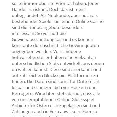
sollte immer oberste Priorität haben. Jeder
Handel ist riskant. Doch das ist meist
unbegründet. Als Neukunde, aber auch als
bestehender Spieler bei einem Online Casino
sind die Bonusangebote besonders
interessant. So verläuft die
Gewinnausschüttung fair und es können
konstante durchschnittliche Gewinnquoten
angegeben werden. Verschiedene
Softwarehersteller haben eine Vielzahl an
unterschiedlichen Slots entwickelt, aus denen
du wählen kannst. Diese sind anerkannt und
auf zahlreichen Glücksspiel Plattformen zu
finden. Die Daten sind somit für Dritte nicht
lesbar und schützen dich vor Hackern und
Betrügern. Wirachten stets darauf, dass alle
von uns empfohlenen Online Glücksspiel
Anbieterfür Österreich zugelassen sind und
Zahlungen auch in Euro abwickeln. Ebenso