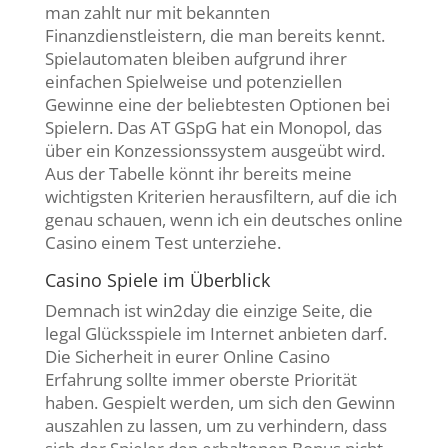
man zahlt nur mit bekannten
Finanzdienstleistern, die man bereits kennt.
Spielautomaten bleiben aufgrund ihrer
einfachen Spielweise und potenziellen
Gewinne eine der beliebtesten Optionen bei
Spielern. Das AT GSpG hat ein Monopol, das
über ein Konzessionssystem ausgeübt wird.
Aus der Tabelle könnt ihr bereits meine
wichtigsten Kriterien herausfiltern, auf die ich
genau schauen, wenn ich ein deutsches online
Casino einem Test unterziehe.
Casino Spiele im Überblick
Demnach ist win2day die einzige Seite, die
legal Glücksspiele im Internet anbieten darf.
Die Sicherheit in eurer Online Casino
Erfahrung sollte immer oberste Priorität
haben. Gespielt werden, um sich den Gewinn
auszahlen zu lassen, um zu verhindern, dass