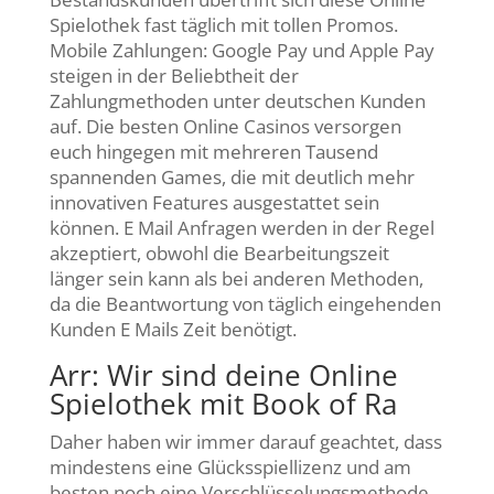
Spielothek fast täglich mit tollen Promos.
Mobile Zahlungen: Google Pay und Apple Pay
steigen in der Beliebtheit der
Zahlungmethoden unter deutschen Kunden
auf. Die besten Online Casinos versorgen
euch hingegen mit mehreren Tausend
spannenden Games, die mit deutlich mehr
innovativen Features ausgestattet sein
können. E Mail Anfragen werden in der Regel
akzeptiert, obwohl die Bearbeitungszeit
länger sein kann als bei anderen Methoden,
da die Beantwortung von täglich eingehenden
Kunden E Mails Zeit benötigt.
Arr: Wir sind deine Online
Spielothek mit Book of Ra
Daher haben wir immer darauf geachtet, dass
mindestens eine Glücksspiellizenz und am
besten noch eine Verschlüsselungsmethode