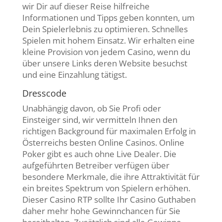
wir Dir auf dieser Reise hilfreiche
Informationen und Tipps geben konnten, um
Dein Spielerlebnis zu optimieren. Schnelles
Spielen mit hohem Einsatz. Wir erhalten eine
kleine Provision von jedem Casino, wenn du
über unsere Links deren Website besuchst
und eine Einzahlung tätigst.
Dresscode
Unabhängig davon, ob Sie Profi oder
Einsteiger sind, wir vermitteln Ihnen den
richtigen Background für maximalen Erfolg in
Österreichs besten Online Casinos. Online
Poker gibt es auch ohne Live Dealer. Die
aufgeführten Betreiber verfügen über
besondere Merkmale, die ihre Attraktivität für
ein breites Spektrum von Spielern erhöhen.
Dieser Casino RTP sollte Ihr Casino Guthaben
daher mehr hohe Gewinnchancen für Sie