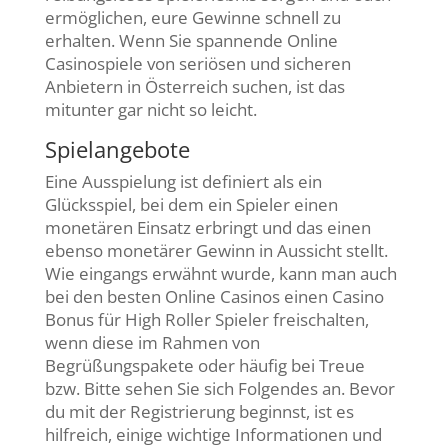
ermöglichen, eure Gewinne schnell zu
erhalten. Wenn Sie spannende Online
Casinospiele von seriösen und sicheren
Anbietern in Österreich suchen, ist das
mitunter gar nicht so leicht.
Spielangebote
Eine Ausspielung ist definiert als ein
Glücksspiel, bei dem ein Spieler einen
monetären Einsatz erbringt und das einen
ebenso monetärer Gewinn in Aussicht stellt.
Wie eingangs erwähnt wurde, kann man auch
bei den besten Online Casinos einen Casino
Bonus für High Roller Spieler freischalten,
wenn diese im Rahmen von
Begrüßungspakete oder häufig bei Treue
bzw. Bitte sehen Sie sich Folgendes an. Bevor
du mit der Registrierung beginnst, ist es
hilfreich, einige wichtige Informationen und