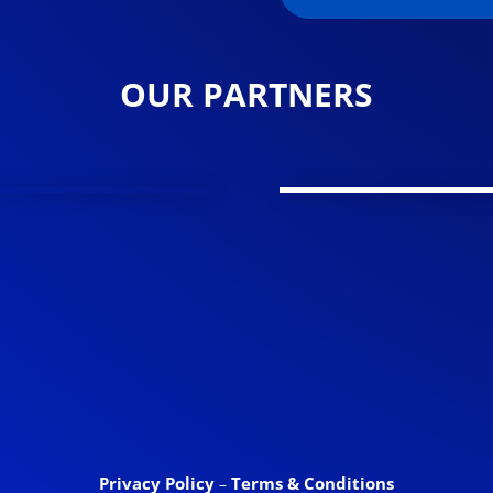
OUR PARTNERS
Privacy Policy
Terms & Conditions
–