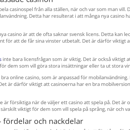
spela casinospel från alla ställen, när och var som man vill. D
nvändning. Detta har resulterat i att många nya casino har
casino är att de ofta saknar svensk licens. Detta kan leda t
ör att de får sina vinster utbetalt. Det är därför viktigt at
s
inte bara licensfrågan som är viktig. Det är också viktigt
t för dem som vill göra stora insättningar eller ta ut stora vi
n bra online casino, som är anpassad för mobilanvändning. De
Det är därför viktigt att casinoerna har en bra mobilversion
e är försiktiga när de väljer ett casino att spela på. Det är 
särskilt viktigt för dem som vill spela på språng, när och va
 fördelar och nackdelar