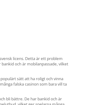
svensk licens. Detta är ett problem
r bankid och är mobilanpassade, vilket
populärt sätt att ha roligt och vinna
ns många falska casinon som bara vill ta
ch bli bättre. De har bankid och är
spelutbud, vilket ger spelarna många