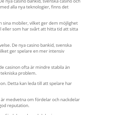
. De nya casino bankid, svenska casino och
med alla nya teknologier, finns det
n sina mobiler, vilket ger dem möjlighet
eller som har svårt att hitta tid att sitta
velse. De nya casino bankid, svenska
ilket ger spelare en mer intensiv
de casinon ofta är mindre stabila än
a tekniska problem.
. Detta kan leda till att spelare har
elare är medvetna om fördelar och nackdelar
 god reputation.