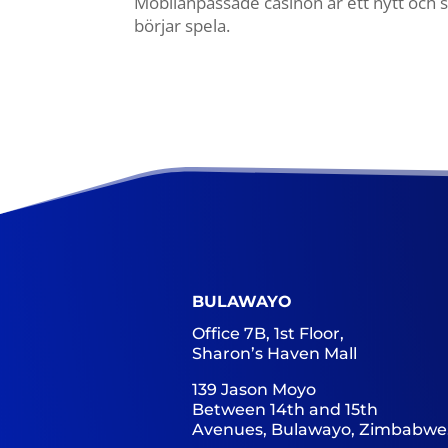
Mobilanpassade casinon är ett nytt och
börjar spela.
BULAWAYO
Office 7B, 1st Floor,
Sharon’s Haven Mall
139 Jason Moyo
Between 14th and 15th
Avenues, Bulawayo, Zimbabwe