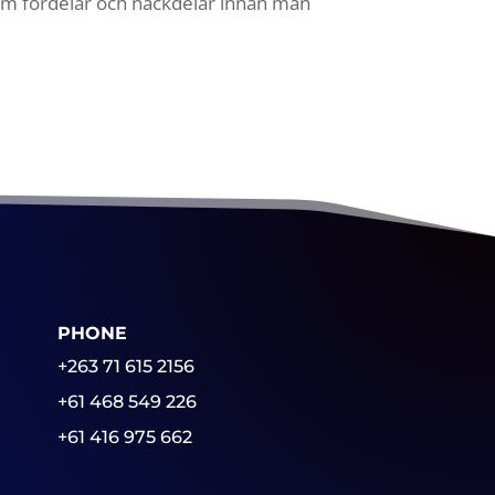
om fördelar och nackdelar innan man
PHONE
+263 71 615 2156
+61 468 549 226
+61 416 975 662