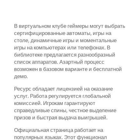
В виртуальном клубе геймеры могут выбрать
сертифицированные автоматы, игры на
столе, динамичные игры и моментальные
игры на компьютерах или телефонах. В
библиотеке предлагается разнообразный
список аппаратов. Азартный процесс
возможен в базовом варианте и бесплатной
демо.
Ресурс обладает лицензией на оказание
услуг. Работа регулируется глобальной
комиссией. Игрокам гарантируют
справедливые спины, честное выделение
призов и быстрая выдача выигрышей.
Официальная страница работает на
популярных языках. Этот функционал