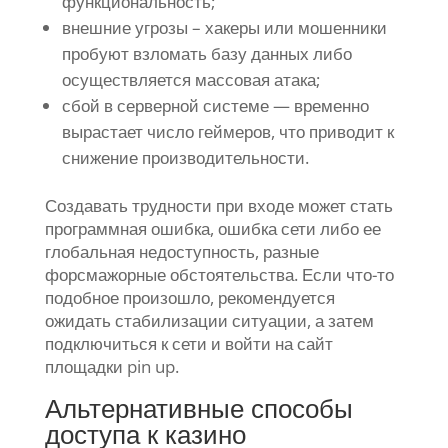
функциональность;
внешние угрозы – хакеры или мошенники
пробуют взломать базу данных либо
осуществляется массовая атака;
сбой в серверной системе — временно
вырастает число геймеров, что приводит к
снижение производительности.
Создавать трудности при входе может стать
программная ошибка, ошибка сети либо ее
глобальная недоступность, разные
форсмажорные обстоятельства. Если что-то
подобное произошло, рекомендуется
ожидать стабилизации ситуации, а затем
подключиться к сети и войти на сайт
площадки pin up.
Альтернативные способы
доступа к казино