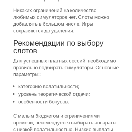
Никаких ограничений на количество
любимых симуляторов нет. Слоты можно
добавлять в большом числе. Игры
сохраняются до удаления.
Рекомендации по выбору
слотов
Для успешных платных сессий, необходимо
правильно подбирать симуляторы. Основные
параметры::
категорию волатильности;
уровень теоретической отдачи;
особенности бонусов.
С малым бюджетом и ограничениями
времени, рекомендуется выбирать аппараты
с низкой волатильностью. Низкие выплаты