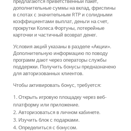
предлагаются приветственный пакет,
дополнительные суммы на вклад, фриспины
в слотах с значительным RTP и солидными
коэффициентами выплат, деньги на счет,
прокрутки Колеса Фортуны, лотерейные
карточки и частичный возврат денег.
Условия акций указаны в разделе «Акции».
Дополнительную информацию по поводу
программ дают через операторы службы
поддержки. Получить бонусы предназначено
для авторизованных клиентов.
Чтобы активировать бонус, требуется:
Открыть игровую площадку через веб-
платформу или приложение.
Авторизоваться в личном кабинете.
Изучить блок с подарками.
Определиться с бонусом.