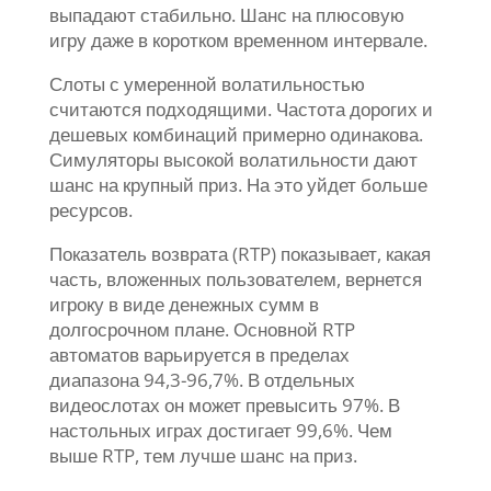
выпадают стабильно. Шанс на плюсовую
игру даже в коротком временном интервале.
Слоты с умеренной волатильностью
считаются подходящими. Частота дорогих и
дешевых комбинаций примерно одинакова.
Симуляторы высокой волатильности дают
шанс на крупный приз. На это уйдет больше
ресурсов.
Показатель возврата (RTP) показывает, какая
часть, вложенных пользователем, вернется
игроку в виде денежных сумм в
долгосрочном плане. Основной RTP
автоматов варьируется в пределах
диапазона 94,3-96,7%. В отдельных
видеослотах он может превысить 97%. В
настольных играх достигает 99,6%. Чем
выше RTP, тем лучше шанс на приз.