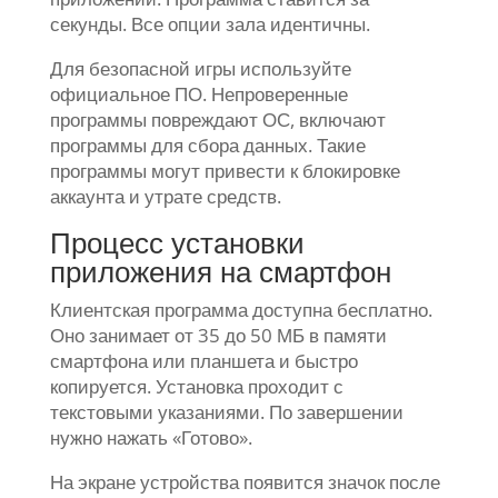
секунды. Все опции зала идентичны.
Для безопасной игры используйте
официальное ПО. Непроверенные
программы повреждают ОС, включают
программы для сбора данных. Такие
программы могут привести к блокировке
аккаунта и утрате средств.
Процесс установки
приложения на смартфон
Клиентская программа доступна бесплатно.
Оно занимает от 35 до 50 МБ в памяти
смартфона или планшета и быстро
копируется. Установка проходит с
текстовыми указаниями. По завершении
нужно нажать «Готово».
На экране устройства появится значок после