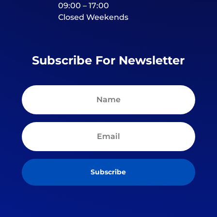
09:00 – 17:00
Closed Weekends
Subscribe For Newsletter
Subscribe