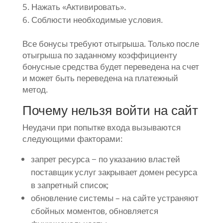
Нажать «Активировать».
Соблюсти необходимые условия.
Все бонусы требуют отыгрыша. Только после
отыгрыша по заданному коэффициенту
бонусные средства будет переведена на счет
и может быть переведена на платежный
метод.
Почему нельзя войти на сайт
Неудачи при попытке входа вызываются
следующими факторами:
запрет ресурса − по указанию властей
поставщик услуг закрывает домен ресурса
в запретный список;
обновление системы – на сайте устраняют
сбойных моментов, обновляется