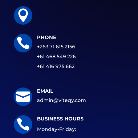

PHONE

+263 71 615 2156
+61 468 549 226
+61 416 975 662
EMAIL

admin@viteqy.com
BUSINESS HOURS

Monday-Friday: