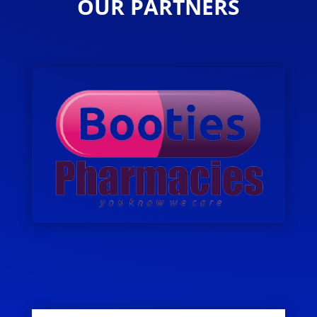
OUR PARTNERS