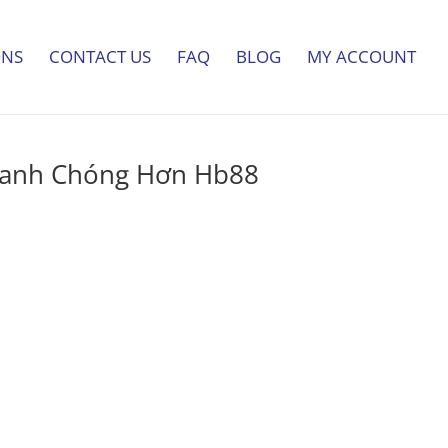
ONS
CONTACT US
FAQ
BLOG
MY ACCOUNT
hanh Chóng Hơn Hb88