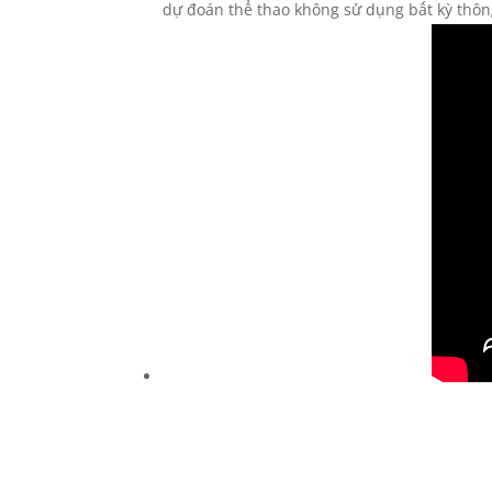
dự đoán thể thao không sử dụng bất kỳ thông