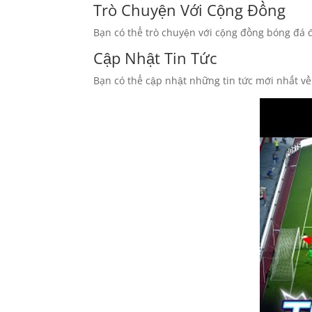
Trò Chuyện Với Cộng Đồng
Bạn có thể trò chuyện với cộng đồng bóng đá đ
Cập Nhật Tin Tức
Bạn có thể cập nhật những tin tức mới nhất về