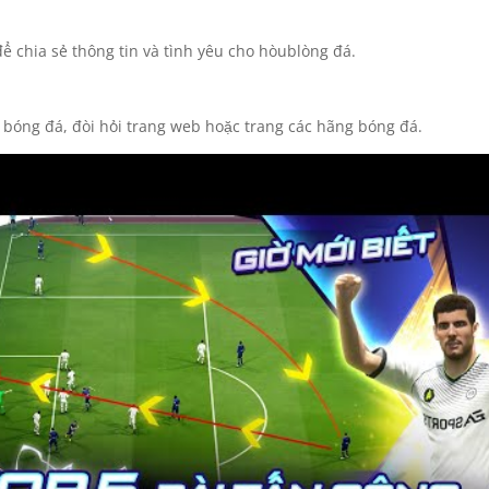
ể chia sẻ thông tin và tình yêu cho hòublòng đá.
 bóng đá, đòi hỏi trang web hoặc trang các hãng bóng đá.