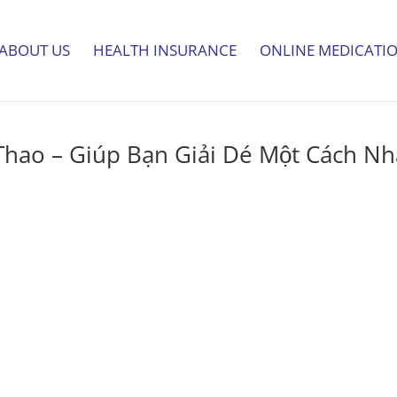
ABOUT US
HEALTH INSURANCE
ONLINE MEDICATI
hao – Giúp Bạn Giải Dé Một Cách N