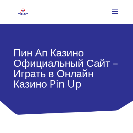
Пин Ап Казино
Официальный Сайт –
Играть в Онлайн
Казино Pin Up