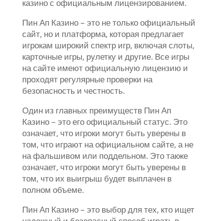
казино с официальным лицензированием.
Пин Ап Казино – это не только официальный
сайт, но и платформа, которая предлагает
игрокам широкий спектр игр, включая слоты,
карточные игры, рулетку и другие. Все игры
на сайте имеют официальную лицензию и
проходят регулярные проверки на
безопасность и честность.
Один из главных преимуществ Пин Ап
Казино – это его официальный статус. Это
означает, что игроки могут быть уверены в
том, что играют на официальном сайте, а не
на фальшивом или поддельном. Это также
означает, что игроки могут быть уверены в
том, что их выигрыш будет выплачен в
полном объеме.
Пин Ап Казино – это выбор для тех, кто ищет
надежный и безопасный способ играть в