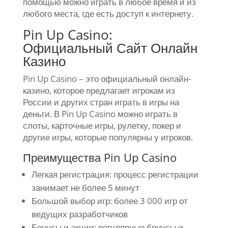
помощью можно играть в любое время и из
любого места, где есть доступ к интернету.
Pin Up Casino:
Официальный Сайт Онлайн
Казино
Pin Up Casino – это официальный онлайн-
казино, которое предлагает игрокам из
России и других стран играть в игры на
деньги. В Pin Up Casino можно играть в
слоты, карточные игры, рулетку, покер и
другие игры, которые популярны у игроков.
Преимущества Pin Up Casino
Легкая регистрация: процесс регистрации
занимает не более 5 минут
Большой выбор игр: более 3 000 игр от
ведущих разработчиков
Бонусы и акции: регулярные бонусы и