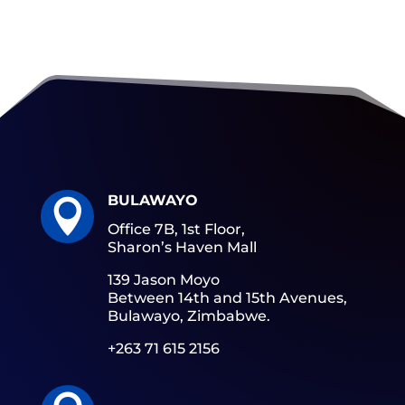
BULAWAYO

Office 7B, 1st Floor,
Sharon’s Haven Mall
139 Jason Moyo
Between 14th and 15th Avenues,
Bulawayo, Zimbabwe.
+263 71 615 2156