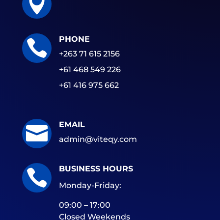

PHONE

+263 71 615 2156
+61 468 549 226
+61 416 975 662
EMAIL

admin@viteqy.com
BUSINESS HOURS

Monday-Friday:
09:00 – 17:00
Closed Weekends