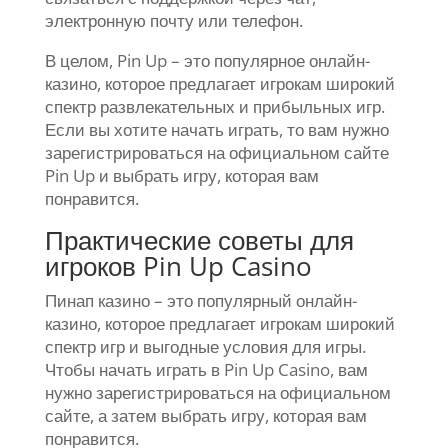
электронную почту или телефон.
В целом, Pin Up – это популярное онлайн-
казино, которое предлагает игрокам широкий
спектр развлекательных и прибыльных игр.
Если вы хотите начать играть, то вам нужно
зарегистрироваться на официальном сайте
Pin Up и выбрать игру, которая вам
понравится.
Практические советы для
игроков Pin Up Casino
Пинап казино – это популярный онлайн-
казино, которое предлагает игрокам широкий
спектр игр и выгодные условия для игры.
Чтобы начать играть в Pin Up Casino, вам
нужно зарегистрироваться на официальном
сайте, а затем выбрать игру, которая вам
понравится.