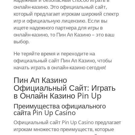
онлайн-казино. Это официальный сайт,
который предлагает игрокам широкий спектр
игр и официальную лицензию. Если вы
ищете надежного партнера для игры в
онлайн-казино, то Пин Ап Казино – это ваш
выбор.
Не теряйте время и переходите на
официальный сайт Пин Ап Казино, чтобы
начать играть в онлайн-казино сегодня!
Пин Ап Казино
Официальный Сайт: Играть
в Онлайн Казино Pin Up
Преимущества официального
сайта Pin Up Casino
Официальный сайт Pin Up Casino предлагает
игрокам множество преимуществ, которые