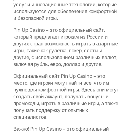
услуг и инновационные технологии, которые
используются для обеспечения комфортной
и безопасной игры.
Pin Up Casino – это официальный сайт,
который предлагает игрокам из России и
других стран возможность играть в азартные
игры, такие как рулетка, покер, слоты и
другие, с использованием различных валют,
включая рубль, евро, доллар и другие.
Официальный сайт Pin Up Casino – это
место, где игроки могут найти все, что им
нужно для комфортной игры. Здесь они могут
создать свой аккаунт, получать бонусы и
промокоды, играть в различные игры, а также
получать поддержку от опытных
специалистов.
Важно! Pin Up Casino – это официальный