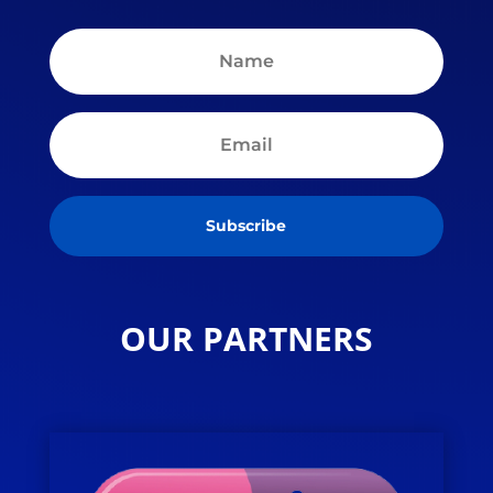
Subscribe
OUR PARTNERS