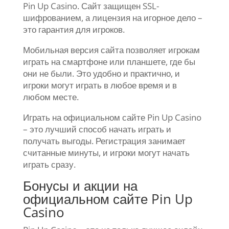
Pin Up Casino. Сайт защищен SSL-
шифрованием, а лицензия на игорное дело –
это гарантия для игроков.
Мобильная версия сайта позволяет игрокам
играть на смартфоне или планшете, где бы
они не были. Это удобно и практично, и
игроки могут играть в любое время и в
любом месте.
Играть на официальном сайте Pin Up Casino
– это лучший способ начать играть и
получать выгоды. Регистрация занимает
считанные минуты, и игроки могут начать
играть сразу.
Бонусы и акции на
официальном сайте Pin Up
Casino