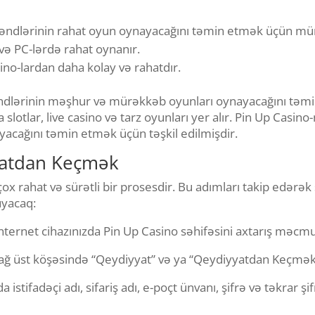
kəndlərinin rahat oyun oynayacağını təmin etmək üçün mür
 və PC-lərdə rahat oynanır.
ino-lardan daha kolay və rahatdır.
dlərinin məşhur və mürəkkəb oyunları oynayacağını təmin 
 slotlar, live casino və tarz oyunları yer alır. Pin Up Casin
acağını təmin etmək üçün təşkil edilmişdir.
yatdan Keçmək
 rahat və sürətli bir prosesdir. Bu adımları takip edərək
uyacaq:
 Internet cihazınızda Pin Up Casino səhifəsini axtarış məcmu
 sağ üst köşəsində “Qeydiyyat” və ya “Qeydiyyatdan Keçmək
stifadəçi adı, sifariş adı, e-poçt ünvanı, şifrə və təkrar ş