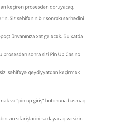
atdan keçirən prosesdən qoruyacaq.
. Siz səhifənin bir sonrakı sərhədini
poçt ünvanınıza xat geləcək. Bu xatda
 Bu prosesdən sonra sizi Pin Up Casino
 sizi səhifəyə qeydiyyatdan keçirmək
etmək və “pin up giriş” butonuna basmaq
zın sifarişlərini saxlayacaq və sizin