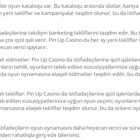
 bir oyun kataloqu var. Bu kataloqu arasında slotlar, kartya 
ün yeni təkliflər və kampaniyalar təqdim olunur, bu da ist
tifadəçilərinə təkdiyin banketing təkliflərini təqdim edir. B
 daha çox qızıl qalı verir. Pin Up Casino-da her ay yeni təkli
can verici qaytarır.
li xidmətlər: Pin Up Casino-da istifadəçilərinə qızıl qalın
ların təhlili, oyunların tələb edilən xüsusiyyətlərinizə uyğ
nlarda oyun oynamasına əlaqəli xidmətlər təqdim edilir, bu
i təkliflər: Pin Up Casino-da istifadəçilərinə qızıl qalınlar
əb edilən xüsusiyyətlərinizə uyğun oyun seçimi, oyunların tə
 oynamasına əlaqəli təkliflər təqdim olunur, bu da onların 
istifadəçilərin oyun oynamasını daha heyecan verici və sürət
ən rahatlıqla giriş edə bilərsiniz.