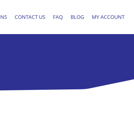
ONS
CONTACT US
FAQ
BLOG
MY ACCOUNT