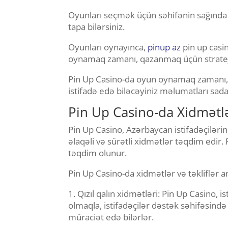
Oyunları seçmək üçün səhifənin sağında 
tapa bilərsiniz.
Oyunları oynayınca,
pinup az
pin up casi
oynamaq zamanı, qazanmaq üçün strateji 
Pin Up Casino-da oyun oynamaq zamanı, h
istifadə edə biləcəyiniz məlumatları sad
Pin Up Casino-da Xidmətlə
Pin Up Casino, Azərbaycan istifadəçilərind
əlaqəli və sürətli xidmətlər təqdim edir. 
təqdim olunur.
Pin Up Casino-da xidmətlər və təkliflər a
1. Qızıl qalın xidmətləri: Pin Up Casino,
olmaqla, istifadəçilər dəstək səhifəsind
müraciət edə bilərlər.