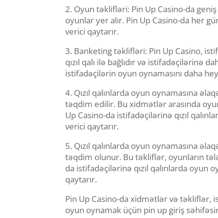
2. Oyun təklifləri: Pin Up Casino-da geniş
oyunlar yer alır. Pin Up Casino-da her g
verici qaytarır.
3. Banketing təklifləri: Pin Up Casino, is
qızıl qalı ilə bağlıdır və istifadəçilərinə
istifadəçilərin oyun oynamasını daha heye
4. Qızıl qalınlarda oyun oynamasına əlaqə
təqdim edilir. Bu xidmətlər arasında oyun
Up Casino-da istifadəçilərinə qızıl qalı
verici qaytarır.
5. Qızıl qalınlarda oyun oynamasına əlaqəl
təqdim olunur. Bu təkliflər, oyunların təl
da istifadəçilərinə qızıl qalınlarda oyun
qaytarır.
Pin Up Casino-da xidmətlər və təkliflər, 
oyun oynamak üçün pin up giriş səhifəsind