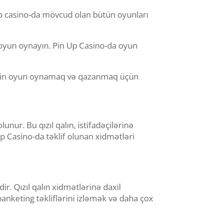
up casino-da mövcud olan bütün oyunları
 oyun oynayın. Pin Up Casino-da oyun
 sizin oyun oynamaq və qazanmaq üçün
nur. Bu qızıl qalın, istifadəçilərinə
 Up Casino-da təklif olunan xidmətləri
ir. Qızıl qalın xidmətlərinə daxil
anketing təkliflərini izləmək və daha çox