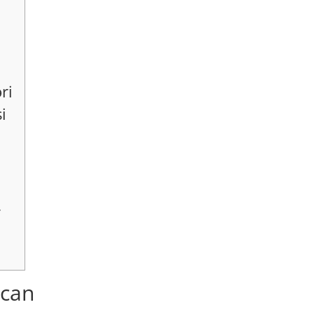
ri
i
r
ycan