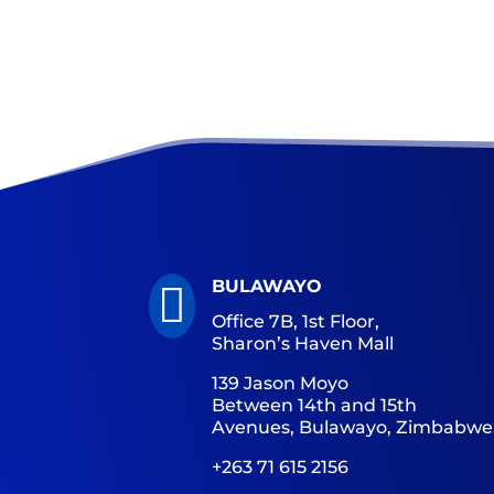
BULAWAYO

Office 7B, 1st Floor,
Sharon’s Haven Mall
139 Jason Moyo
Between 14th and 15th
Avenues, Bulawayo, Zimbabwe
+263 71 615 2156