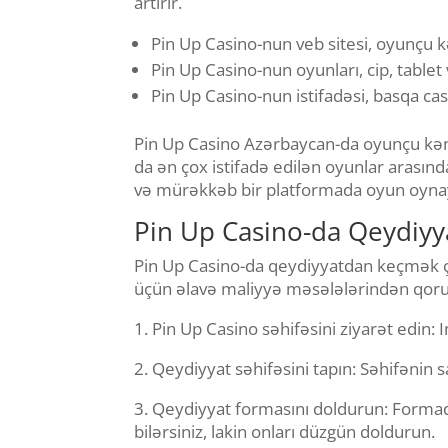
artırır.
Pin Up Casino-nun veb sitesi, oyunçu 
Pin Up Casino-nun oyunları, cip, tablet
Pin Up Casino-nun istifadəsi, basqa cas
Pin Up Casino Azərbaycan-da oyunçu kən
da ən çox istifadə edilən oyunlar arasında
və mürəkkəb bir platformada oyun oynay
Pin Up Casino-da Qeydiy
Pin Up Casino-da qeydiyyatdan keçmək çox
üçün əlavə maliyyə məsələlərindən qor
1. Pin Up Casino səhifəsini ziyarət edin:
2. Qeydiyyat səhifəsini tapın: Səhifənin
3. Qeydiyyat formasını doldurun: Formada i
bilərsiniz, lakin onları düzgün doldurun.