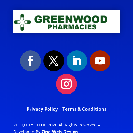
Privacy Policy
Terms & Conditions
–
VITEQ PTY LTD © 2020 All Rights Reserved –
One Web Design
Developed By