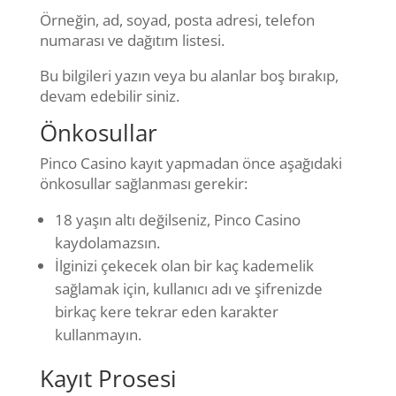
Örneğin, ad, soyad, posta adresi, telefon
numarası ve dağıtım listesi.
Bu bilgileri yazın veya bu alanlar boş bırakıp,
devam edebilir siniz.
Önkosullar
Pinco Casino kayıt yapmadan önce aşağıdaki
önkosullar sağlanması gerekir:
18 yaşın altı değilseniz, Pinco Casino
kaydolamazsın.
İlginizi çekecek olan bir kaç kademelik
sağlamak için, kullanıcı adı ve şifrenizde
birkaç kere tekrar eden karakter
kullanmayın.
Kayıt Prosesi