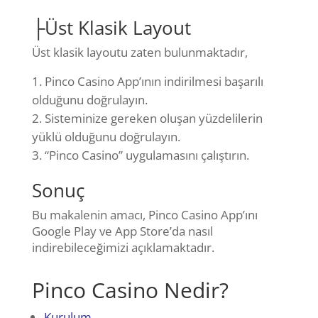
├Üst Klasik Layout
Üst klasik layoutu zaten bulunmaktadır,
Pinco Casino App’ının indirilmesi başarılı
olduğunu doğrulayın.
Sisteminize gereken oluşan yüzdelilerin
yüklü olduğunu doğrulayın.
“Pinco Casino” uygulamasını çalıştırın.
Sonuç
Bu makalenin amacı, Pinco Casino App’ını
Google Play ve App Store’da nasıl
indirebileceğimizi açıklamaktadır.
Pinco Casino Nedir?
Kurulum