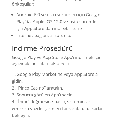
önkoşullar:
Android 6.0 ve üstü sürümleri için Google
Play’da, Apple iOS 12.0 ve üstü sürümleri
için App Store’dan indirebilirsiniz.
İnternet bağlantısı zorunlu.
Indirme Prosedürü
Google Play ve App Store App’ı indirmek için
aşağıdaki adımları takip edin:
Google Play Marketine veya App Store’a
gidin.
“Pinco Casino” aratalın.
Sonuçta görülen App’ı seçin.
“İndir” düğmesine basın, sisteminize
gereken yüzde işlemleri tamamlanana kadar
bekleyin.