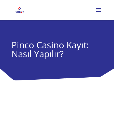
Pinco Casino Kayıt:
Nasıl Yapılır?