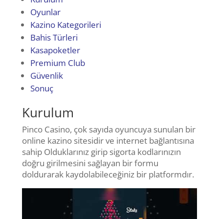
Oyunlar
Kazino Kategorileri
Bahis Türleri
Kasapoketler
Premium Club
Güvenlik
Sonuç
Kurulum
Pinco Casino, çok sayıda oyuncuya sunulan bir
online kazino sitesidir ve internet bağlantısına
sahip Olduklarınız girip sigorta kodlarınızın
doğru girilmesini sağlayan bir formu
doldurarak kaydolabileceğiniz bir platformdır.