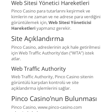
Web Sitesi Yönetici Hareketleri
Pinco Casino para tutarlarını keşirmek ve
kimlerin ne zaman ve ne adrese para verdiğini
görüntülemek için,
Web Sitesi Yöneticisi
Hareketleri
yapmanız gerekir.
Site Açıklandırma
Pinco Casino, adreslerinin açık hale getirilmesi
için Web Traffic Authority’dan (“WTA”) istek
atlar.
Web Traffic Authority
Web Traffic Authority, Pinco Casino sitenin
görüntülü karşıdan kontrolü ve site
açıklandırma işlemlerini sağlar.
Pinco Casino’nun Bulunması
Pinco Casino, www.pinco-casino.com