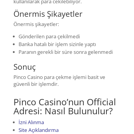
kullanılarak para cekilebiliyor.
Önermis Şikayetler
Önermis şikayetler:
Gönderilen para çekilmedi
Banka hatalı bir işlem sizinle yaptı
Paranın gerekli bir süre sonra gelenmedi
Sonuç
Pinco Casino para çekme işlemi basit ve
güvenli bir işlemdir.
Pinco Casino’nun Official
Adresi: Nasıl Bulunulur?
İzni Alınma
Site Açıklandırma