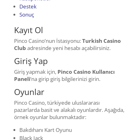
Destek
Sonuç
Kayıt Ol
Pinco Casino’nun İstasyonu:
Turkish Casino
Club
adresinde yeni hesabı açabilirsiniz.
Giriş Yap
Giriş yapmak için,
Pinco Casino Kullanıcı
Paneli
‘na girip giriş bilgilerinizi girin.
Oyunlar
Pinco Casino, türkiyede uluslararası
pazarlarda basit ve alakalı oyunlardır. Aşağıda,
örnek oyunlar bulunmaktadır:
Bakdıhanı Kart Oyunu
Black Jack