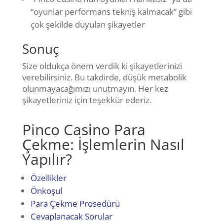
“oyunlar performans tekniş kalmacak” gibi
çok şekilde duyulan şikayetler
Sonuç
Size oldukça önem verdik ki şikayetlerinizi
verebilirsiniz. Bu takdirde, düşük metabolik
olunmayacağımızı unutmayın. Her kez
şikayetleriniz için teşekkür ederiz.
Pinco Casino Para
Çekme: İşlemlerin Nasıl
Yapılır?
Özellikler
Önkoşul
Para Çekme Prosedürü
Cevaplanacak Sorular