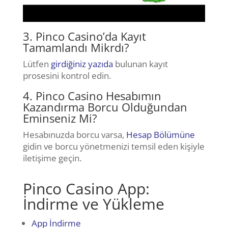
3. Pinco Casino’da Kayıt
Tamamlandı Mikrdı?
Lütfen
girdiğiniz yazıda
bulunan kayıt
prosesini kontrol edin.
4. Pinco Casino Hesabımın
Kazandırma Borcu Olduğundan
Eminseniz Mi?
Hesabınuzda borcu varsa,
Hesap Bölümüne
gidin ve borcu yönetmenizi temsil eden kişiyle
iletişime geçin.
Pinco Casino App:
İndirme ve Yükleme
App İndirme