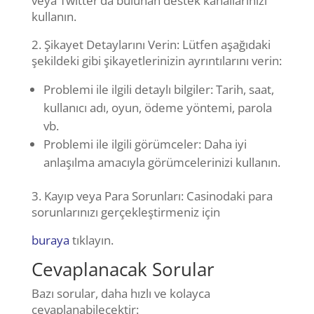
veya Twitter’da bulunan destek kanallarınızı
kullanın.
2. Şikayet Detaylarını Verin: Lütfen aşağıdaki
şekildeki gibi şikayetlerinizin ayrıntılarını verin:
Problemi ile ilgili detaylı bilgiler: Tarih, saat,
kullanıcı adı, oyun, ödeme yöntemi, parola
vb.
Problemi ile ilgili görümceler: Daha iyi
anlaşılma amacıyla görümcelerinizi kullanın.
3. Kayıp veya Para Sorunları: Casinodaki para
sorunlarınızı gerçekleştirmeniz için
buraya
tıklayın.
Cevaplanacak Sorular
Bazı sorular, daha hızlı ve kolayca
cevaplanabilecektir: