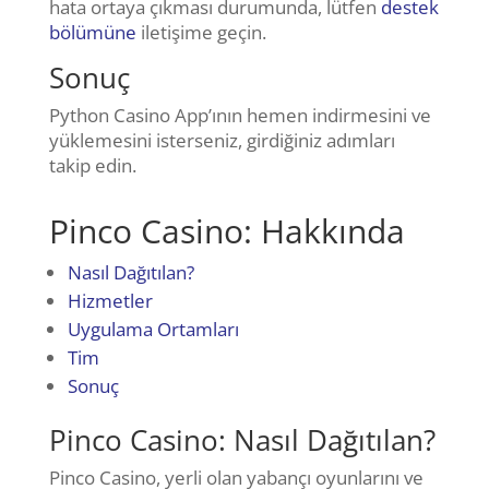
hata ortaya çıkması durumunda, lütfen
destek
bölümüne
iletişime geçin.
Sonuç
Python Casino App’ının hemen indirmesini ve
yüklemesini isterseniz, girdiğiniz adımları
takip edin.
Pinco Casino: Hakkında
Nasıl Dağıtılan?
Hizmetler
Uygulama Ortamları
Tim
Sonuç
Pinco Casino: Nasıl Dağıtılan?
Pinco Casino, yerli olan yabançı oyunlarını ve