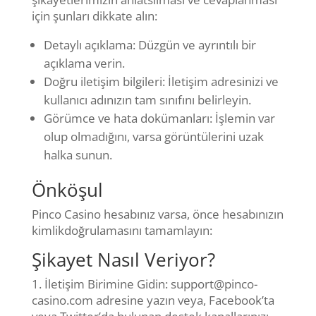
için şunları dikkate alın:
Detaylı açıklama: Düzgün ve ayrıntılı bir
açıklama verin.
Doğru iletişim bilgileri: İletişim adresinizi ve
kullanıcı adınızın tam sınıfını belirleyin.
Görümce ve hata dokümanları: İşlemin var
olup olmadığını, varsa görüntülerini uzak
halka sunun.
Önköşul
Pinco Casino hesabınız varsa, önce hesabınızın
kimlikdoğrulamasını tamamlayın:
Şikayet Nasıl Veriyor?
1. İletişim Birimine Gidin: support@pinco-
casino.com adresine yazın veya, Facebook’ta