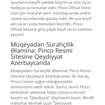
oyunlarını keyifli şəkildə keçirin və sizin üçün
hədiyyə və bonuslar edin. Pinco Ofisial Sitesi
sizin için mükafat verir. Azerbaycanda online
casino oyunlarında qazanç edin. Ən çox keyif
alın və ən yaxşı bonusları keçirdin. Pinco
Ofisial Sitesine giriş yapıb keyif verici vaxtınızı
keçirin!
Müqeyədən Sürahçilik
Əlaminə: Pinco Resmi
Sitesine Qeydiyyat
Azerbaycanda
Müqeyədən Sürahçilik Əlaminə: Pinco Resmi
Sitesine Qeydiyyat Azerbajcanda. İlk olaraq,
Pinco Casino uyğun olduğunuzdan
əminsinizmi təklif edirik. Sonra, resmi Pinco
websitinin adresine https://pinco.com/az/
keçirin və “Qeydiyyat” düyməsini basın. Ətraflı
məlumat vermək üçün “Şəxsiyyət