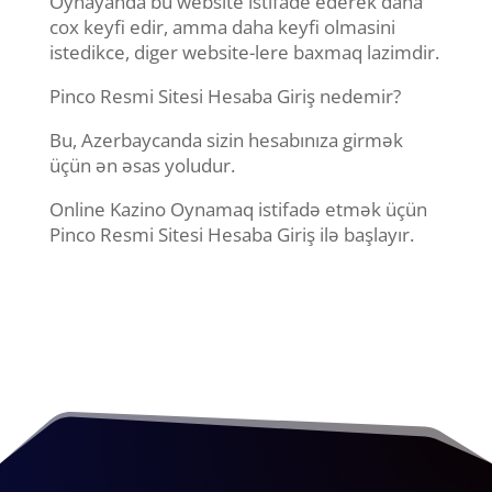
Oynayanda bu website istifade ederek daha
cox keyfi edir, amma daha keyfi olmasini
istedikce, diger website-lere baxmaq lazimdir.
Pinco Resmi Sitesi Hesaba Giriş nedemir?
Bu, Azerbaycanda sizin hesabınıza girmək
üçün ən əsas yoludur.
Online Kazino Oynamaq istifadə etmək üçün
Pinco Resmi Sitesi Hesaba Giriş ilə başlayır.