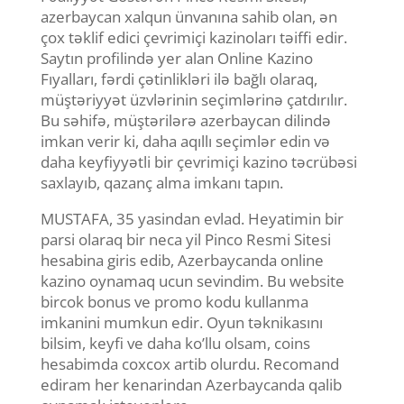
azerbaycan xalqun ünvanına sahib olan, ən
çox təklif edici çevrimiçi kazinoları təiffi edir.
Saytın profilində yer alan Online Kazino
Fıyalları, fərdi çətinlikləri ilə bağlı olaraq,
müştəriyyət üzvlərinin seçimlərinə çatdırılır.
Bu səhifə, müştərilərə azerbaycan dilində
imkan verir ki, daha aqıllı seçimlər edin və
daha keyfiyyətli bir çevrimiçi kazino təcrübəsi
saxlayıb, qazanç alma imkanı tapın.
MUSTAFA, 35 yasindan evlad. Heyatimin bir
parsi olaraq bir neca yil Pinco Resmi Sitesi
hesabina giris edib, Azerbaycanda online
kazino oynamaq ucun sevindim. Bu website
bircok bonus ve promo kodu kullanma
imkanini mumkun edir. Oyun təknikasını
bilsim, keyfi ve daha ko’llu olsam, coins
hesabimda coxcox artib olurdu. Recomand
ediram her kenarindan Azerbaycanda qalib