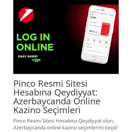
Pinco Resmi Sitesi
Hesabına Qeydiyyat:
Azerbaycanda Online
Kazino Seçimleri
Pinco Resmi Sitesi Hesabına Qeydiyyat olun,
Azerbaycanda online kazino seçimlermi keçid