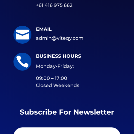
+61 416 975 662
EMAIL

admin@viteqy.com
BUSINESS HOURS

Monday-Friday:
09:00 – 17:00
Closed Weekends
Subscribe For Newsletter