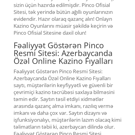
sizin üçün hazırda edilmişdir. Pinco Ofisial
Sitesi, tək yerində bütün ağıllı oyunlarınızın
evidendir. Hazır olaraq qazanç alın! Onlayn
Kazino Oyunlarını müasir şəkildə keçirin və
Pinco Ofisial Sitesine daxil olun!
Fəaliyyət Göstərən Pinco
Resmi Sitesi: Azerbaycanda
Özəl Online Kazino Fıyalları
Fəaliyyət Göstərən Pinco Resmi Sitesi:
Azerbaycanda Özəl Online Kazino Fıyalları
saytı, müştərilərin keyfiyyətli ve güvenli bir
çevrimiçi kazino təcrübəsi saxlaya bilməsini
təmin edir. Saytın təsil etdiyi xidmətlər
arasında qazanç alma imkanı, razılıq vermə
imkanı və daha çox var. Saytın dizaynı və
işfunksiyonalıyı, müştərilərin lazım olacaq kimi
təlimatların təbii ki, azerbaycan dilində olur.
Fəaliyyət Göstərən Pinco Resmi Sitesi,