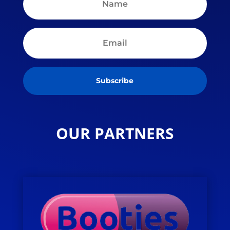
Subscribe
OUR PARTNERS