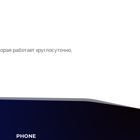
орая работает круглосуточно.
PHONE