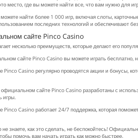
то место, где вы можете найти все, что вам нужно для иг
ожете найти более 1 000 игр, включая слоты, карточные 
спользованием последних технологий и обеспечивают без
льном сайте Pinco Casino
гает несколько преимуществ, которые делают его популя
альном сайте Pinco Casino вы можете играть бесплатно, н
е Pinco Casino регулярно проводятся акции и бонусы, кот
на официальном сайте Pinco Casino разработаны с испол
ь игры.
е Pinco Casino работает 24/7 поддержка, которая поможет
но не знаете, как это сделать, не беспокойтесь! Официаль
тобы помочь вам начать играть как можно быстрее.