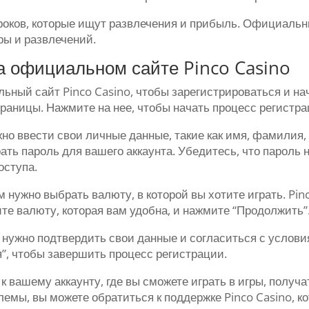
гроков, которые ищут развлечения и прибыль. Официальный
ры и развлечений.
на официальном сайте Pinco Casino
ьный сайт Pinco Casino, чтобы зарегистрироваться и нач
траницы. Нажмите на нее, чтобы начать процесс регистра
но ввести свои личные данные, такие как имя, фамилия,
ать пароль для вашего аккаунта. Убедитесь, что пароль
оступа.
нужно выбрать валюту, в которой вы хотите играть. Pinc
те валюту, которая вам удобна, и нажмите “Продолжить”
 нужно подтвердить свои данные и согласиться с услови
”, чтобы завершить процесс регистрации.
 вашему аккаунту, где вы сможете играть в игры, получа
лемы, вы можете обратиться к поддержке Pinco Casino, ко