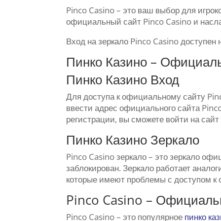
Pinco Casino – это ваш выбор для игро
официальный сайт Pinco Casino и насл
Вход на зеркало Pinco Casino доступен 
Пинко Казино – Официал
Пинко Казино Вход
Для доступа к официальному сайту Pinc
ввести адрес официального сайта Pinco
регистрации, вы сможете войти на сайт
Пинко Казино Зеркало
Pinco Casino зеркало – это зеркало оф
заблокирован. Зеркало работает аналог
которые имеют проблемы с доступом к
Pinco Casino – Официаль
Pinco Casino – это популярное
пинко ка