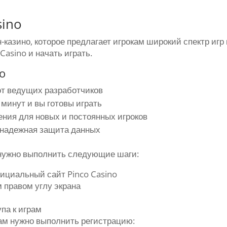
sino
-казино, которое предлагает игрокам широкий спектр игр
Casino и начать играть.
o
 от ведущих разработчиков
 минут и вы готовы играть
ения для новых и постоянных игроков
 надежная защита данных
м нужно выполнить следующие шаги:
фициальный сайт Pinco Casino
м правом углу экрана
па к играм
вам нужно выполнить регистрацию: