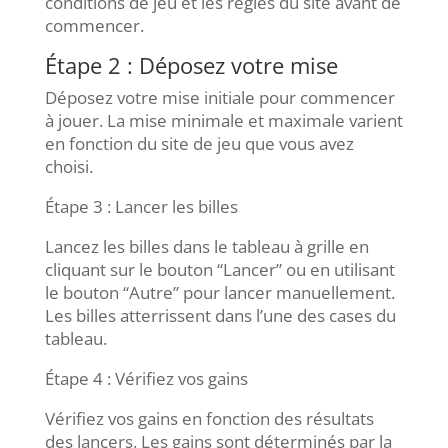
conditions de jeu et les règles du site avant de
commencer.
Étape 2 : Déposez votre mise
Déposez votre mise initiale pour commencer
à jouer. La mise minimale et maximale varient
en fonction du site de jeu que vous avez
choisi.
Étape 3 : Lancer les billes
Lancez les billes dans le tableau à grille en
cliquant sur le bouton “Lancer” ou en utilisant
le bouton “Autre” pour lancer manuellement.
Les billes atterrissent dans l’une des cases du
tableau.
Étape 4 : Vérifiez vos gains
Vérifiez vos gains en fonction des résultats
des lancers. Les gains sont déterminés par la