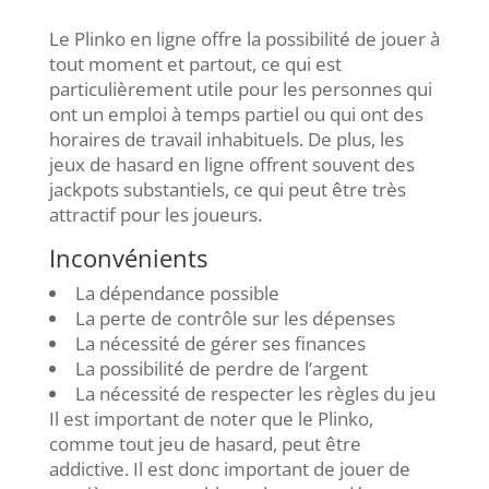
Le Plinko en ligne offre la possibilité de jouer à
tout moment et partout, ce qui est
particulièrement utile pour les personnes qui
ont un emploi à temps partiel ou qui ont des
horaires de travail inhabituels. De plus, les
jeux de hasard en ligne offrent souvent des
jackpots substantiels, ce qui peut être très
attractif pour les joueurs.
Inconvénients
La dépendance possible
La perte de contrôle sur les dépenses
La nécessité de gérer ses finances
La possibilité de perdre de l’argent
La nécessité de respecter les règles du jeu
Il est important de noter que le Plinko,
comme tout jeu de hasard, peut être
addictive. Il est donc important de jouer de