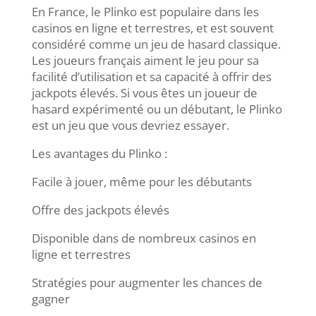
En France, le Plinko est populaire dans les
casinos en ligne et terrestres, et est souvent
considéré comme un jeu de hasard classique.
Les joueurs français aiment le jeu pour sa
facilité d’utilisation et sa capacité à offrir des
jackpots élevés. Si vous êtes un joueur de
hasard expérimenté ou un débutant, le Plinko
est un jeu que vous devriez essayer.
Les avantages du Plinko :
Facile à jouer, même pour les débutants
Offre des jackpots élevés
Disponible dans de nombreux casinos en
ligne et terrestres
Stratégies pour augmenter les chances de
gagner