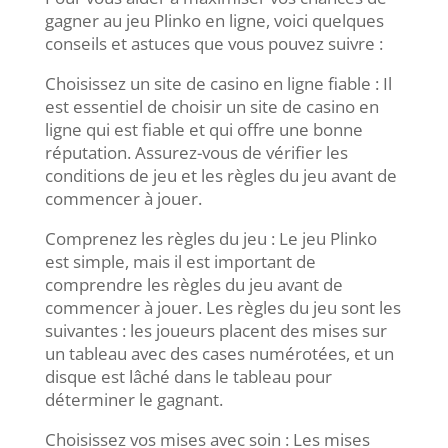
gagner au jeu Plinko en ligne, voici quelques
conseils et astuces que vous pouvez suivre :
Choisissez un site de casino en ligne fiable : Il
est essentiel de choisir un site de casino en
ligne qui est fiable et qui offre une bonne
réputation. Assurez-vous de vérifier les
conditions de jeu et les règles du jeu avant de
commencer à jouer.
Comprenez les règles du jeu : Le jeu Plinko
est simple, mais il est important de
comprendre les règles du jeu avant de
commencer à jouer. Les règles du jeu sont les
suivantes : les joueurs placent des mises sur
un tableau avec des cases numérotées, et un
disque est lâché dans le tableau pour
déterminer le gagnant.
Choisissez vos mises avec soin : Les mises