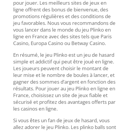
pour jouer. Les meilleurs sites de jeux en
ligne offrent des bonus de bienvenue, des
promotions régulières et des conditions de
jeu favorables. Nous vous recommandons de
vous lancer dans le monde du jeu Plinko en
ligne en France avec des sites tels que Paris
Casino, Europa Casino ou Betway Casino.
En résumé, le jeu Plinko est un jeu de hasard
simple et addictif qui peut être joué en ligne.
Les joueurs peuvent choisir le montant de
leur mise et le nombre de boules à lancer, et
gagner des sommes d’argent en fonction des
résultats. Pour jouer au jeu Plinko en ligne en
France, choisissez un site de jeux fiable et
sécurisé et profitez des avantages offerts par
les casinos en ligne.
Si vous êtes un fan de jeux de hasard, vous
allez adorer le jeu Plinko. Les plinko balls sont