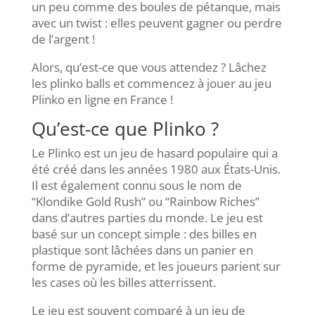
un peu comme des boules de pétanque, mais
avec un twist : elles peuvent gagner ou perdre
de l’argent !
Alors, qu’est-ce que vous attendez ? Lâchez
les plinko balls et commencez à jouer au jeu
Plinko en ligne en France !
Qu’est-ce que Plinko ?
Le Plinko est un jeu de hasard populaire qui a
été créé dans les années 1980 aux États-Unis.
Il est également connu sous le nom de
“Klondike Gold Rush” ou “Rainbow Riches”
dans d’autres parties du monde. Le jeu est
basé sur un concept simple : des billes en
plastique sont lâchées dans un panier en
forme de pyramide, et les joueurs parient sur
les cases où les billes atterrissent.
Le jeu est souvent comparé à un jeu de