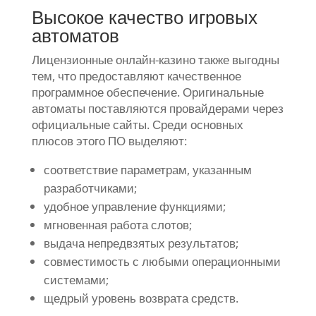
Высокое качество игровых
автоматов
Лицензионные онлайн-казино также выгодны
тем, что предоставляют качественное
программное обеспечение. Оригинальные
автоматы поставляются провайдерами через
официальные сайты. Среди основных
плюсов этого ПО выделяют:
соответствие параметрам, указанным
разработчиками;
удобное управление функциями;
мгновенная работа слотов;
выдача непредвзятых результатов;
совместимость с любыми операционными
системами;
щедрый уровень возврата средств.