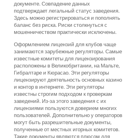
документе. Совпадение данных
подтверждает легальный статус заведения.
Здесь можно регистрироваться и пополнять
баланс без риска. Риски столкнуться с
мошенничеством практически исключены.
Оформлением лицензий для клубов чаще
занимаются зарубежные регуляторы. Самые
известные комитеты для лицензирования
расположены в Великобритании, на Мальте,
Гибралтаре и Кюрасао. Эти регуляторы
лицензируют деятельность основных казино
и контор в интернете. Эти регуляторы
известны строгим подходом к проверкам
заведений. Из-за этого заведения с их
лицензиями пользуются доверием многих
пользователей. Дополнительно у операторов
могут быть разрешительные документы,
полученные от местных игорных комитетов.
Такие документы являются плюсом для