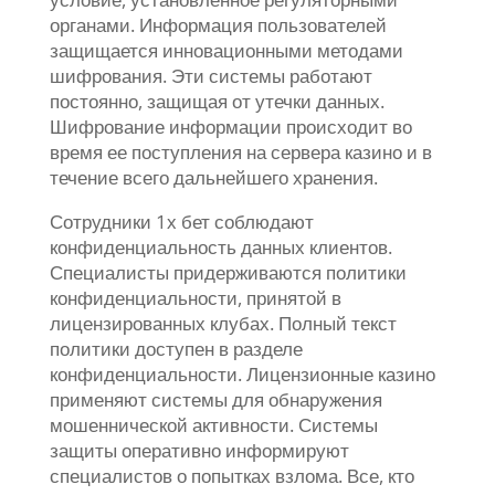
органами. Информация пользователей
защищается инновационными методами
шифрования. Эти системы работают
постоянно, защищая от утечки данных.
Шифрование информации происходит во
время ее поступления на сервера казино и в
течение всего дальнейшего хранения.
Сотрудники 1х бет соблюдают
конфиденциальность данных клиентов.
Специалисты придерживаются политики
конфиденциальности, принятой в
лицензированных клубах. Полный текст
политики доступен в разделе
конфиденциальности. Лицензионные казино
применяют системы для обнаружения
мошеннической активности. Системы
защиты оперативно информируют
специалистов о попытках взлома. Все, кто