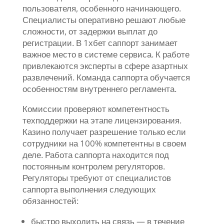
пользователя, особенного начинающего.
Специалисты оперативно решают любые
сложности, от задержки выплат до
регистрации. В 1хбет саппорт занимает
важное место в системе сервиса. К работе
привлекаются эксперты в сфере азартных
развлечений. Команда саппорта обучается
особенностям внутреннего регламента.
Комиссии проверяют компетентность
техподдержки на этапе лицензирования.
Казино получает разрешение только если
сотрудники на 100% компетентны в своем
деле. Работа саппорта находится под
постоянным контролем регуляторов.
Регуляторы требуют от специалистов
саппорта выполнения следующих
обязанностей:
быстро выходить на связь — в течение