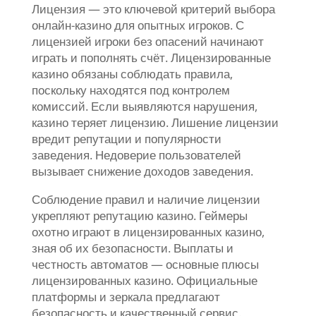
Лицензия — это ключевой критерий выбора
онлайн-казино для опытных игроков. С
лицензией игроки без опасений начинают
играть и пополнять счёт. Лицензированные
казино обязаны соблюдать правила,
поскольку находятся под контролем
комиссий. Если выявляются нарушения,
казино теряет лицензию. Лишение лицензии
вредит репутации и популярности
заведения. Недоверие пользователей
вызывает снижение доходов заведения.
Соблюдение правил и наличие лицензии
укрепляют репутацию казино. Геймеры
охотно играют в лицензированных казино,
зная об их безопасности. Выплаты и
честность автоматов — основные плюсы
лицензированных казино. Официальные
платформы и зеркала предлагают
безопасность и качественный сервис.