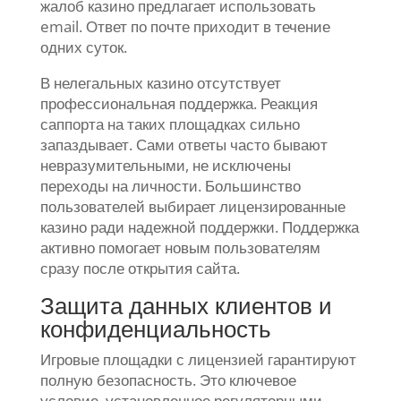
жалоб казино предлагает использовать
email. Ответ по почте приходит в течение
одних суток.
В нелегальных казино отсутствует
профессиональная поддержка. Реакция
саппорта на таких площадках сильно
запаздывает. Сами ответы часто бывают
невразумительными, не исключены
переходы на личности. Большинство
пользователей выбирает лицензированные
казино ради надежной поддержки. Поддержка
активно помогает новым пользователям
сразу после открытия сайта.
Защита данных клиентов и
конфиденциальность
Игровые площадки с лицензией гарантируют
полную безопасность. Это ключевое
условие, установленное регуляторными