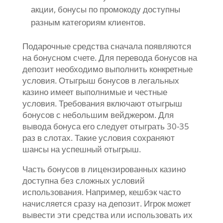
акции, бонусы по промокоду доступны
разным категориям клиентов.
Подарочные средства сначала появляются
на бонусном счете. Для перевода бонусов на
депозит необходимо выполнить конкретные
условия. Отыгрыш бонусов в легальных
казино имеет выполнимые и честные
условия. Требования включают отыгрыш
бонусов с небольшим вейджером. Для
вывода бонуса его следует отыграть 30-35
раз в слотах. Такие условия сохраняют
шансы на успешный отыгрыш.
Часть бонусов в лицензированных казино
доступна без сложных условий
использования. Например, кешбэк часто
начисляется сразу на депозит. Игрок может
вывести эти средства или использовать их