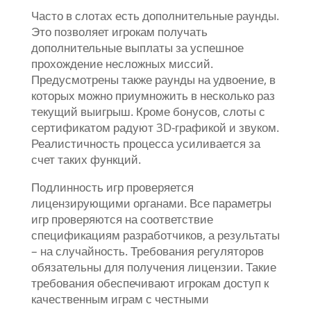
Часто в слотах есть дополнительные раунды.
Это позволяет игрокам получать
дополнительные выплаты за успешное
прохождение несложных миссий.
Предусмотрены также раунды на удвоение, в
которых можно приумножить в несколько раз
текущий выигрыш. Кроме бонусов, слоты с
сертификатом радуют 3D-графикой и звуком.
Реалистичность процесса усиливается за
счет таких функций.
Подлинность игр проверяется
лицензирующими органами. Все параметры
игр проверяются на соответствие
спецификациям разработчиков, а результаты
– на случайность. Требования регуляторов
обязательны для получения лицензии. Такие
требования обеспечивают игрокам доступ к
качественным играм с честными