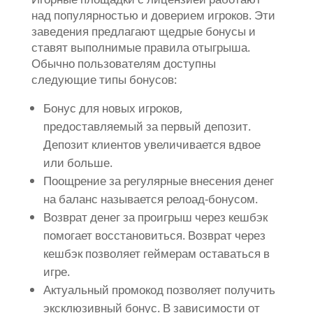
над популярностью и доверием игроков. Эти
заведения предлагают щедрые бонусы и
ставят выполнимые правила отыгрыша.
Обычно пользователям доступны
следующие типы бонусов:
Бонус для новых игроков,
предоставляемый за первый депозит.
Депозит клиентов увеличивается вдвое
или больше.
Поощрение за регулярные внесения денег
на баланс называется релоад-бонусом.
Возврат денег за проигрыш через кешбэк
помогает восстановиться. Возврат через
кешбэк позволяет геймерам оставаться в
игре.
Актуальный промокод позволяет получить
эксклюзивный бонус. В зависимости от