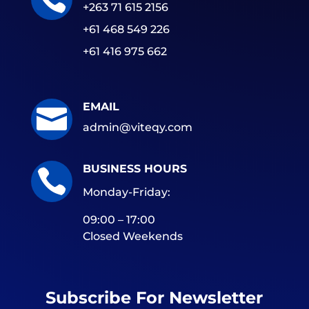
+263 71 615 2156
+61 468 549 226
+61 416 975 662
EMAIL

admin@viteqy.com
BUSINESS HOURS

Monday-Friday:
09:00 – 17:00
Closed Weekends
Subscribe For Newsletter