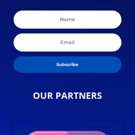
Subscribe
OUR PARTNERS