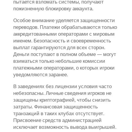
пытается взломать системы, получают
пожизненную блокировку аккаунта.
Особое внимание уделяется защищенности
переводов. Платежи обрабатываются только
аккредитованными операторами с мировым
именем. Безопасность и своевременность
выплат гарантируются для всех сторон.
Деньги поступают в полном объеме — могут
взиматься только небольшие комиссии
платежными операторами, о которых игроки
уведомляются заранее.
В заведениях без лицензии условия часто
небезопасны. Личные сведения игроков не
защищены криптографией, чтобы снизить
затраты. Финансовая защищенность
транзакций в таких клубах отсутствует.
Присвоение средств администрацией
исключает возможность вывода выигрышей.