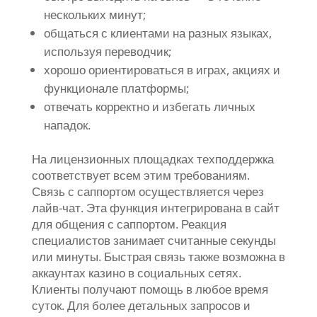
нескольких минут;
общаться с клиентами на разных языках,
используя переводчик;
хорошо ориентироваться в играх, акциях и
функционале платформы;
отвечать корректно и избегать личных
нападок.
На лицензионных площадках техподдержка
соответствует всем этим требованиям.
Связь с саппортом осуществляется через
лайв-чат. Эта функция интегрирована в сайт
для общения с саппортом. Реакция
специалистов занимает считанные секунды
или минуты. Быстрая связь также возможна в
аккаунтах казино в социальных сетях.
Клиенты получают помощь в любое время
суток. Для более детальных запросов и