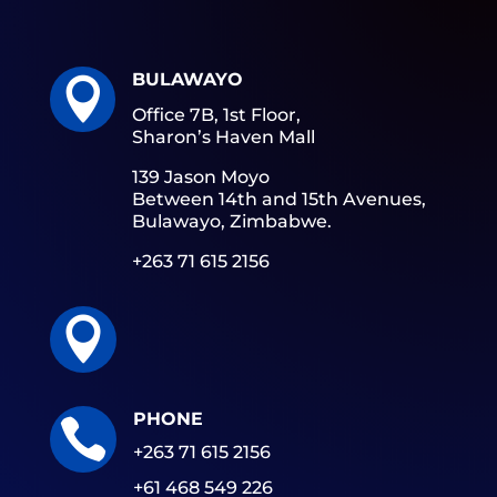
BULAWAYO

Office 7B, 1st Floor,
Sharon’s Haven Mall
139 Jason Moyo
Between 14th and 15th Avenues,
Bulawayo, Zimbabwe.
+263 71 615 2156

PHONE

+263 71 615 2156
+61 468 549 226