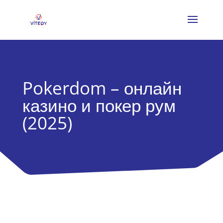
Pokerdom – онлайн
казино и покер рум
(2025)