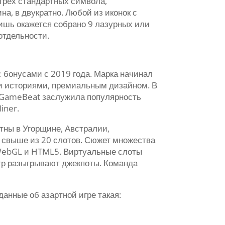
трех стандартных символа,
а, в двукратно. Любой из иконок с
лишь окажется собрано 9 лазурных или
отдельности.
 бонусами с 2019 года. Марка начинал
ми историями, премиальным дизайном. В
 GameBeat заслужила популярность
iner.
тны в Угорщине, Австралии,
т свыше из 20 слотов. Сюжет множества
 WebGL и HTML5. Виртуальные слоты
игр разыгрывают джекпоты. Команда
анные об азартной игре такая: