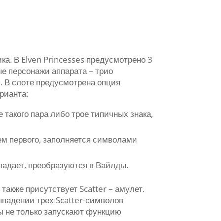
а. В Elven Princesses предусмотрено 3
е персонажи аппарата – трио
. В слоте предусмотрена опция
рианта:
такого пара либо трое типичных знака,
ем первого, заполняется символами
опадает, преобразуются в Вайлды.
также присутствует Scatter – амулет.
ыпадении трех Scatter-символов
ы не только запускают функцию