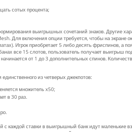
цать сотых процента;
формирования выигрышных сочетаний знаков. Другие хар
sh. Для включения опции требуется, чтобы на экране ока
латах). Игрок приобретает 5 либо десять фриспинов, а 
анах все 15 слотов, пользователь получает выигрыш под 
 начинается от 1 до 3 дополнительных спинов. Количест
 единственного из четверых джекпотов:
меняется множитель x50;
ет в 30 раз.
ро.
 с каждой ставки в выигрышный банк идут маленькие в