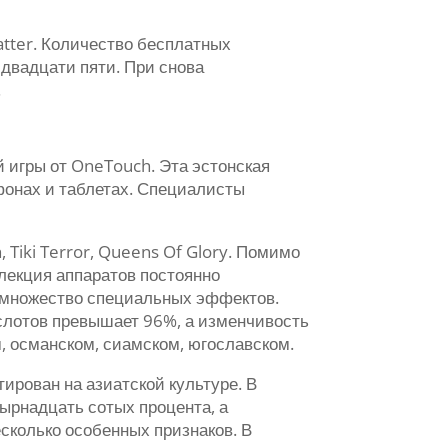
atter. Количество бесплатных
 двадцати пяти. При снова
.
й игры от OneTouch. Эта эстонская
ефонах и таблетах. Специалисты
 Tiki Terror, Queens Of Glory. Помимо
ллекция аппаратов постоянно
и множество специальных эффектов.
 слотов превышает 96%, а изменчивость
, османском, сиамском, югославском.
ирован на азиатской культуре. В
ырнадцать сотых процента, а
сколько особенных признаков. В