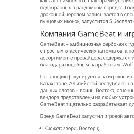
как Wild-символов с факторами увелич
подобранных в рандомном порядке. Голу
драконьей черепом записывается в спе
пунцовых иконок, запустится 5 бесплат
Компания GameBeat и игро
GameBeat – амбициозная сербская студ
с простых классических автоматов, а 
ассортименте провайдера содержатся 
благодаря подобным разработкам: Wolf O
Поставщик фокусируется на игроков из
Казахстане, Альпийской республике, н
данных слотов – воины Востока, огнен
вендора представлены на любых устрой
GameBeat тщательно разрабатывает диз
Бренд GameBeat запустил игровой автом
Сюжет: звери, Вестерн;