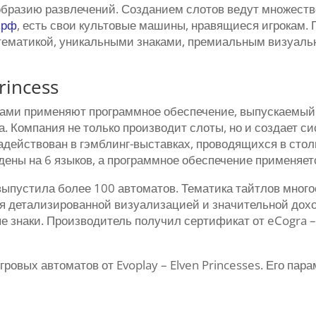
образию развлечений. Созданием слотов ведут множество
.рф
, есть свои культовые машины, нравящиеся игрокам.
 тематикой, уникальными знаками, премиальным визуал
rincess
ами применяют программное обеспечение, выпускаемый 
а. Компания не только производит слоты, но и создает с
адействован в гэмблинг-выставках, проводящихся в сто
ены на 6 языков, а программное обеспечение применяетс
ыпустила более 100 автоматов. Тематика тайтлов многоо
я детализированной визуализацией и значительной дох
е знаки. Производитель получил сертификат от eCogra 
ровых автоматов от Evoplay – Elven Princesses. Его па