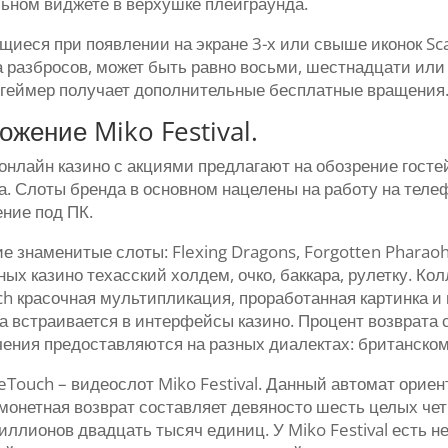
ьном виджете в верхушке плейграунда.
ающиеся при появлении на экране 3-х или свыше иконок Sc
 разбросов, может быть равно восьми, шестнадцати или
 геймер получает дополнительные бесплатные вращения
жение Miko Festival.
онлайн казино с акциями предлагают на обозрение госте
а. Слоты бренда в основном нацелены на работу на тел
ние под ПК.
 знаменитые слоты: Flexing Dragons, Forgotten Pharaoh,
ых казино техасский холдем, очко, баккара, рулетку. Ко
ch красочная мультипликация, проработанная картинка 
а встраивается в интерфейсы казино. Процент возврата
чения предоставляются на разных диалектах: британском
Touch – видеослот Miko Festival. Данный автомат ориент
монетная возврат составляет девяносто шесть целых чет
лионов двадцать тысяч единиц. У Miko Festival есть не