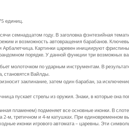
5 единиц.
ячи семнадцатом году. В заголовка фэнтезийная тематик
режим и возможность автовращения барабанов. Ключевы
и Арбалетчица. Картинки царевен инициируют фриспины
рандомном порядке. У данной функции три возможных ва
ьет молоточком по ударным инструментам. В результате 
а, становятся Вайлды.
оизносит заклинание, затем один барабан, за исключени
ница пускает стрелы из оружия. Знаки, в которые она п
анная пламенем) подменяет все основные иконки. В слоте 
а 2-м, третичном и 4-м катушках. При единовременном в
дные иконки игрового автомата – царевны. Эти символ