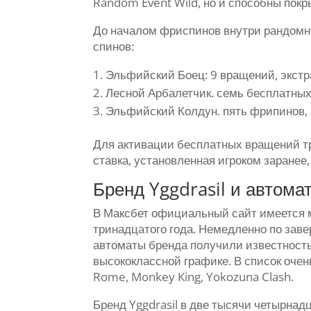
Random Event Wild, но и способны покр
До началом фриспинов внутри рандомно
спинов:
Эльфийский Боец: 9 вращений, экстра
Лесной Арбалетчик. семь бесплатных
Эльфийский Колдун. пять фрипинов,
Для активации бесплатных вращений тр
ставка, установленная игроком заранее
Бренд Yggdrasil и автома
В Максбет официальный сайт имеется м
тринадцатого года. Немедленно по зав
автоматы бренда получили известност
высококлассной графике. В список очен
Rome, Monkey King, Yokozuna Clash.
Бренд Yggdrasil в две тысячи четырна