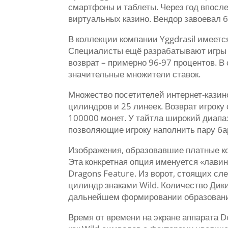
смартфоны и таблеты. Через год впосл
виртуальных казино. Вендор завоевал б
В коллекции компании Yggdrasil имеет
Специалисты ещё разрабатывают игры з
возврат – примерно 96-97 процентов. 
значительные множители ставок.
Множество посетителей интернет-казино
цилиндров и 25 линеек. Возврат игроку
100000 монет. У тайтла широкий диапаз
позволяющие игроку наполнить пару ба
Изображения, образовавшие платные ко
Эта конкретная опция именуется «лави
Dragons Feature. Из ворот, стоящих сл
цилиндр знаками Wild. Количество Дик
дальнейшем формировании образования
Время от времени на экране аппарата D