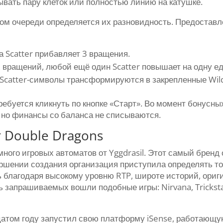
ывать пару клеток или полностью линию на катушке.
м очереди определяется их разновидность. Предоставл
 Scatter прибавляет 3 вращения.
 вращений, любой ещё один Scatter повышает на одну е
 Scatter-символы трансформируются в закрепленные Wil
ебуется кликнуть по кнопке «Старт». Во момент бонусн
, но финансы со баланса не списываются.
т Double Dragons
ного игровых автоматов от Yggdrasil. Этот самый бренд
ершении создания организация приступила определять то
ь благодаря высокому уровню RTP, широте историй, ори
ь запрашиваемых вошли подобные игры: Nirvana, Tricksta
дцатом году запустил свою платформу iSense, работающ