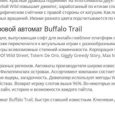
ения. Красный дракоша подменяет на Wild-символы двух-
бой Wild повышает джекпот, заработанный по итогам спин
цифическом счётчике с правой стороны от катушек. Как 
ных вращений. Иконки разного цвета подсчитываются по 
вой автомат Buffalo Trail
ия, выпускающая софт для онлайн гэмблинг-платформ с
позже переключился к актуальным играм с разнообразны
игры всевозможных степеней изменчивости. Корпорация
f Wild Street, Totem De Oro, Giggly Greedy Story, Max M
 разных регионов. Автоматы производителя широко извес
а Филиппинских островах. Ассортимент компании состои
ные ящеры, загадочность. Девелопер использует методы
ствах. Возврат игроку слотов выше 96%. Во некоторых 
айн, историю и возможности каждого тайтла.
ат Buffalo Trail, быстро ставший известным. Ключевая д