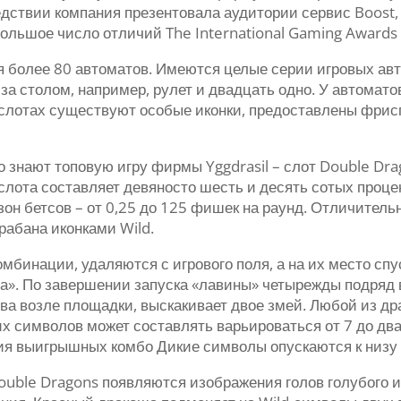
едствии компания презентовала аудитории сервис Boost
ольшое число отличий The International Gaming Awards 
ся более 80 автоматов. Имеются целые серии игровых ав
а столом, например, рулет и двадцать одно. У автомат
В слотах существуют особые иконки, предоставлены фри
 знают топовую игру фирмы Yggdrasil – слот Double Dra
 слота составляет девяносто шесть и десять сотых проц
он бетсов – от 0,25 до 125 фишек на раунд. Отличитель
рабана иконками Wild.
мбинации, удаляются с игрового поля, а на их место сп
на». По завершении запуска «лавины» четырежды подряд
ева возле площадки, выскакивает двое змей. Любой из д
их символов может составлять варьироваться от 7 до дв
 выигрышных комбо Дикие символы опускаются к низу 
ouble Dragons появляются изображения голов голубого и