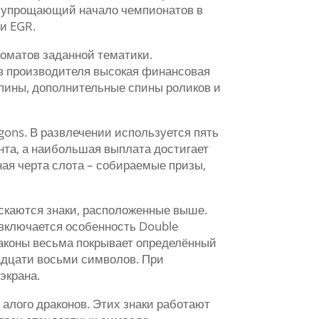
, упрощающий начало чемпионатов в
и EGR.
томатов заданной тематики.
ов производителя высокая финансовая
спины, дополнительные спины роликов и
gons. В развлечении используется пять
ента, а наибольшая выплата достигает
ная черта слота – собираемые призы,
ускаются знаки, расположенные выше.
 включается особенность Double
раконы весьма покрывает определённый
адцати восьми символов. При
экрана.
 алого драконов. Этих знаки работают