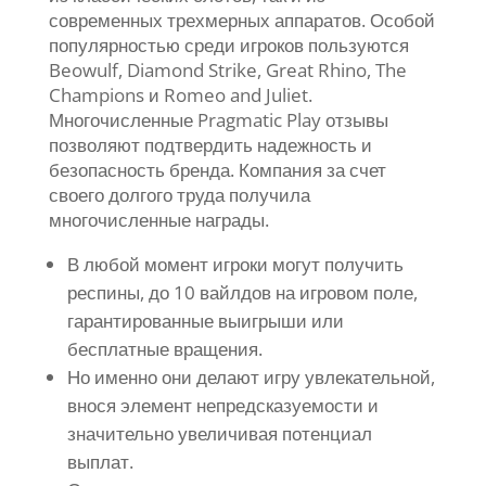
современных трехмерных аппаратов. Особой
популярностью среди игроков пользуются
Beowulf, Diamond Strike, Great Rhino, The
Champions и Romeo and Juliet.
Многочисленные Pragmatic Play отзывы
позволяют подтвердить надежность и
безопасность бренда. Компания за счет
своего долгого труда получила
многочисленные награды.
В любой момент игроки могут получить
респины, до 10 вайлдов на игровом поле,
гарантированные выигрыши или
бесплатные вращения.
Но именно они делают игру увлекательной,
внося элемент непредсказуемости и
значительно увеличивая потенциал
выплат.