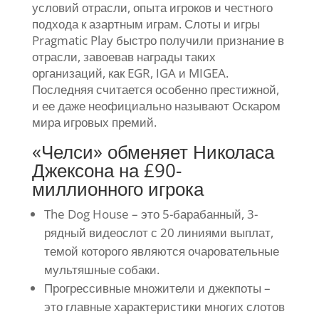
условий отрасли, опыта игроков и честного
подхода к азартным играм. Слоты и игры
Pragmatic Play быстро получили признание в
отрасли, завоевав награды таких
организаций, как EGR, IGA и MIGEA.
Последняя считается особенно престижной,
и ее даже неофициально называют Оскаром
мира игровых премий.
«Челси» обменяет Николаса
Джексона на £90-
миллионного игрока
The Dog House – это 5-барабанный, 3-
рядный видеослот с 20 линиями выплат,
темой которого являются очаровательные
мультяшные собаки.
Прогрессивные множители и джекпоты –
это главные характеристики многих слотов