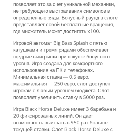
позволяет это за счет уникальной механики,
не требующего выстраивания символов в
определенные ряды. Бонусный раунд в слоте
представляет собой бесплатные вращения,
где множитель может достигать х100.
Игровой автомат Big Bass Splash с пятью
катушками и тремя рядами обеспечивает
щедрые выигрыши при покупке бонусного
уровня. Игра создана для комфортного
использования на ПК и телефонах.
Минимальная ставка — 0,5 евро,
максимальная — 250 евро, слот доступен
игрокам с любым уровнем бюджета. Слот
позволяет увеличить ставку в 5000 раз.
Игра Black Horse Deluxe имеет 3 барабана и
20 фиксированных линий. Он дает
возможность выиграть в 950 раз больше
текущей ставки. Слот Black Horse Deluxe с