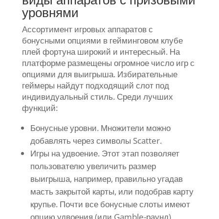
уровнями
Ассортимент игровых аппаратов с
бонусными опциями в гейминговом клубе
плей фортуна широкий и интересный. На
платформе размещены огромное число игр с
опциями для выигрыша. Избирательные
геймеры найдут подходящий слот под
индивидуальный стиль. Среди лучших
функций:
Бонусные уровни. Множители можно
добавлять через символы Scatter.
Игры на удвоение. Этот этап позволяет
пользователю увеличить размер
выигрыша, например, правильно угадав
масть закрытой карты, или подобрав карту
крупье. Почти все бонусные слоты имеют
опцию удвоения (или Gamble-раунд).