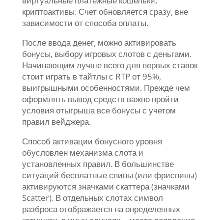
виртуальные платежные кошельки,
криптоактивы. Счет обновляется сразу, вне
зависимости от способа оплаты.
После ввода денег, можно активировать
бонусы, выбору игровых слотов с деньгами.
Начинающим лучше всего для первых ставок
стоит играть в тайтлы с RTP от 95%,
выигрышными особенностями. Прежде чем
оформлять вывод средств важно пройти
условия отыгрыша все бонусы с учетом
правил вейджера.
Способ активации бонусного уровня
обусловлен механизма слота и
установленных правил. В большинстве
ситуаций бесплатные спины (или фриспины)
активируются значками скаттера (значками
Scatter). В отдельных слотах символ
разброса отображается на определенных