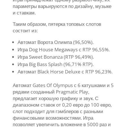
параметры варьируются по дизайну, музыке
и ставкам.
Таким образом, пятерка топовых слотов
состоит из:
Автомат Ворота Олимпа (96,50%).
Игра Dog House Megaways с RTP 96,55%.
Игра Sweet Bonanza (RTP 96,49%).
Игра Big Bass Splash (96,71% RTP).
Автомат Black Horse Deluxe с RTP 96,23%.
Автомат Gates Of Olympus с 6 катушками и 5
рядами созданный Pragmatic Play,
предлагает хорошую графику и звук. С
диапазоном ставок от 0,20 евро до 100 евро,
слот подходит для гэмблеров с разными
финансовыми возможностями. Игра
позволяет увеличить вложение в 5000 раз и