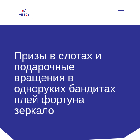
Призы в слотах и
подарочные
вращения в
одноруких бандитах
плей фортуна
зеркало