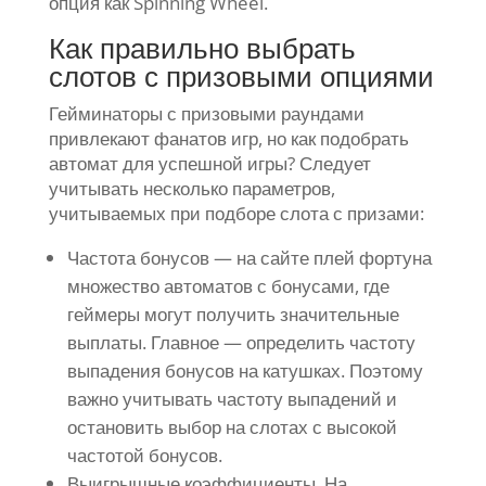
опция как Spinning Wheel.
Как правильно выбрать
слотов с призовыми опциями
Гейминаторы с призовыми раундами
привлекают фанатов игр, но как подобрать
автомат для успешной игры? Следует
учитывать несколько параметров,
учитываемых при подборе слота с призами:
Частота бонусов — на сайте плей фортуна
множество автоматов с бонусами, где
геймеры могут получить значительные
выплаты. Главное — определить частоту
выпадения бонусов на катушках. Поэтому
важно учитывать частоту выпадений и
остановить выбор на слотах с высокой
частотой бонусов.
Выигрышные коэффициенты. На