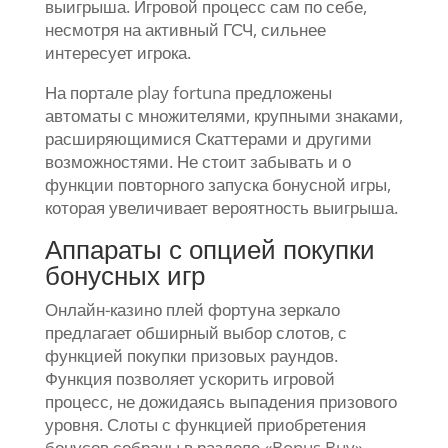
выигрыша. Игровой процесс сам по себе,
несмотря на активный ГСЧ, сильнее
интересует игрока.
На портале play fortuna предложены
автоматы с множителями, крупными знаками,
расширяющимися Скаттерами и другими
возможностями. Не стоит забывать и о
функции повторного запуска бонусной игры,
которая увеличивает вероятность выигрыша.
Аппараты с опцией покупки
бонусных игр
Онлайн-казино плей фортуна зеркало
предлагает обширный выбор слотов, с
функцией покупки призовых раундов.
Функция позволяет ускорить игровой
процесс, не дожидаясь выпадения призового
уровня. Слоты с функцией приобретения
бонусов собраны в разделе «Bonus Buy».