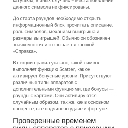
катушках, в иных случаях – места появления
данного символа не фиксированы.
До старта раундов необходимо открыть
информационный блок, прочитать описание,
роль символов, механизм выигрыша и
размеры выигрышей. Обычно он обозначен
значком «i» или открывается кнопкой
«Справка».
В секции правил указано, какой символ
выполняет функцию Scatter, как он
активирует бонусные уровни. Присутствуют
различные типы аппаратов с
дополнительными функциями, где бонусы —
раунды с картами. Они активируются
случайным образом, так же, как в основном
процессе, всё подчинено удаче и фортуне.
Проверенные временем
виды аппаратов с призовыми