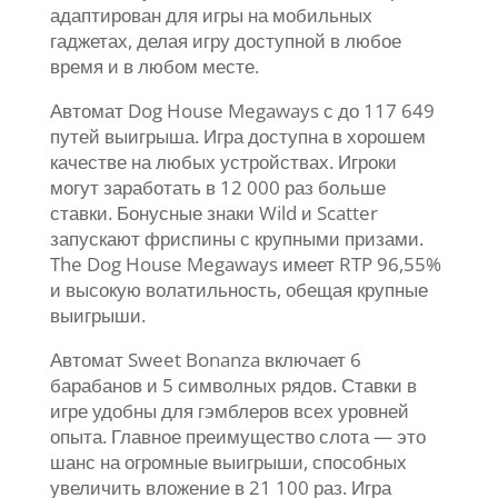
адаптирован для игры на мобильных
гаджетах, делая игру доступной в любое
время и в любом месте.
Автомат Dog House Megaways с до 117 649
путей выигрыша. Игра доступна в хорошем
качестве на любых устройствах. Игроки
могут заработать в 12 000 раз больше
ставки. Бонусные знаки Wild и Scatter
запускают фриспины с крупными призами.
The Dog House Megaways имеет RTP 96,55%
и высокую волатильность, обещая крупные
выигрыши.
Автомат Sweet Bonanza включает 6
барабанов и 5 символных рядов. Ставки в
игре удобны для гэмблеров всех уровней
опыта. Главное преимущество слота — это
шанс на огромные выигрыши, способных
увеличить вложение в 21 100 раз. Игра