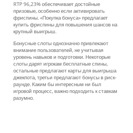
RTP 96,23% обеспечивает достойные
призовые, особенно если активировать
фриспины. «Покупка бонуса» предлагает
купить фриспины для повышения шансов на
крупный выигрыш.
Бонусные слоты однозначно привлекают
внимание пользователей, не учитывая
уровень навыков и подготовки. Некоторые
слоты дарят игрокам бесплатные спины,
остальные предлагают карты для выигрыша
джекпота, третьи предлагают бонусы в риск-
раунде. Каким бы интересным ни был
игровой процесс, важно подходить к ставкам
разумно.