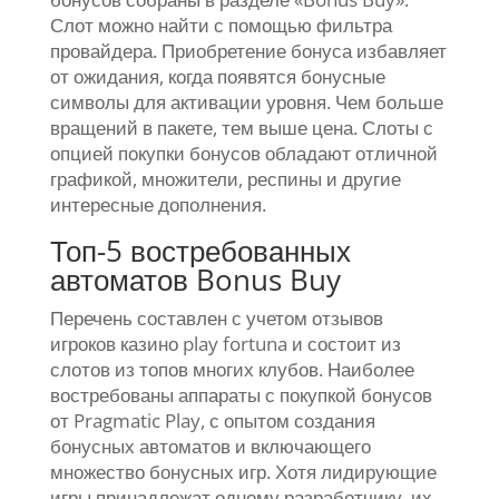
Слот можно найти с помощью фильтра
провайдера. Приобретение бонуса избавляет
от ожидания, когда появятся бонусные
символы для активации уровня. Чем больше
вращений в пакете, тем выше цена. Слоты с
опцией покупки бонусов обладают отличной
графикой, множители, респины и другие
интересные дополнения.
Топ-5 востребованных
автоматов Bonus Buy
Перечень составлен с учетом отзывов
игроков казино play fortuna и состоит из
слотов из топов многих клубов. Наиболее
востребованы аппараты с покупкой бонусов
от Pragmatic Play, с опытом создания
бонусных автоматов и включающего
множество бонусных игр. Хотя лидирующие
игры принадлежат одному разработчику, их