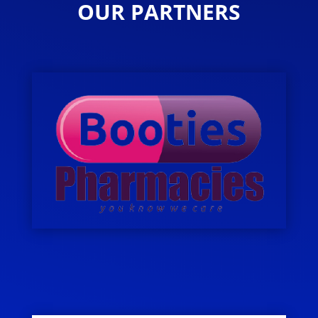
OUR PARTNERS