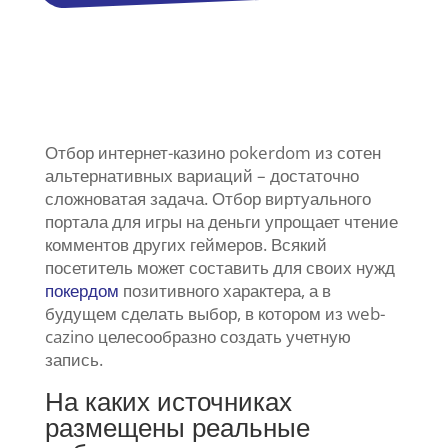
Отбор интернет-казино pokerdom из сотен
альтернативных вариаций – достаточно
сложноватая задача. Отбор виртуального
портала для игры на деньги упрощает чтение
комментов других геймеров. Всякий
посетитель может составить для своих нужд
покердом
позитивного характера, а в
будущем сделать выбор, в котором из web-
cazino целесообразно создать учетную
запись.
На каких источниках
размещены реальные