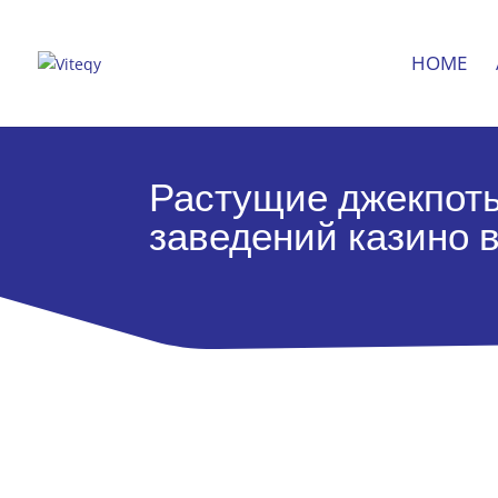
HOME
Растущие джекпоты
заведений казино 