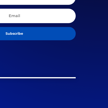
Subscribe