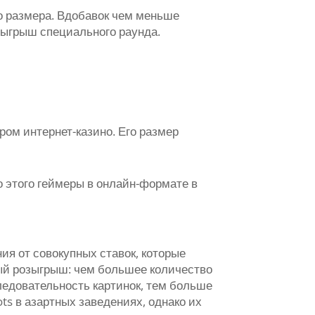
о размера. Вдобавок чем меньше
озыгрыш специального раунда.
ром интернет-казино. Его размер
 этого геймеры в онлайн-формате в
ия от совокупных ставок, которые
ый розыгрыш: чем большее количество
ледовательность картинок, тем больше
s в азартных заведениях, однако их