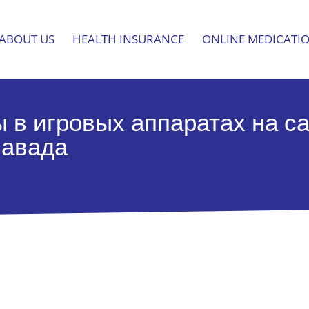
ABOUT US
HEALTH INSURANCE
ONLINE MEDICATI
 в игровых аппаратах на с
вавада