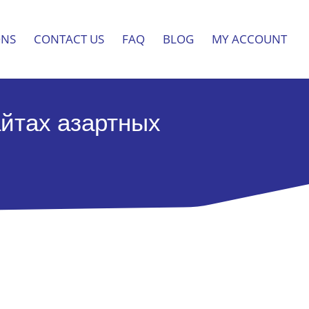
ONS
CONTACT US
FAQ
BLOG
MY ACCOUNT
айтах азартных