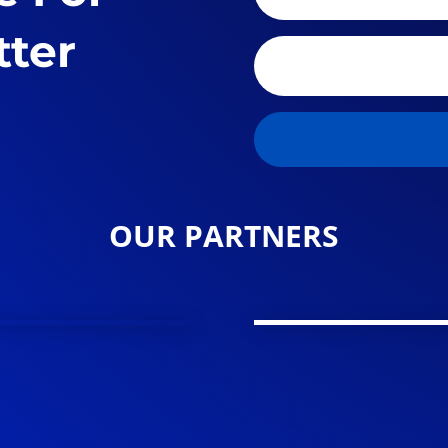
tter
OUR PARTNERS