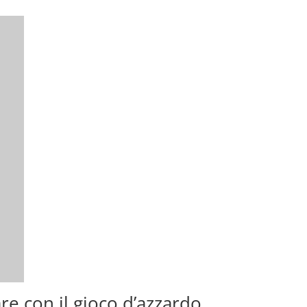
re con il gioco d’azzardo