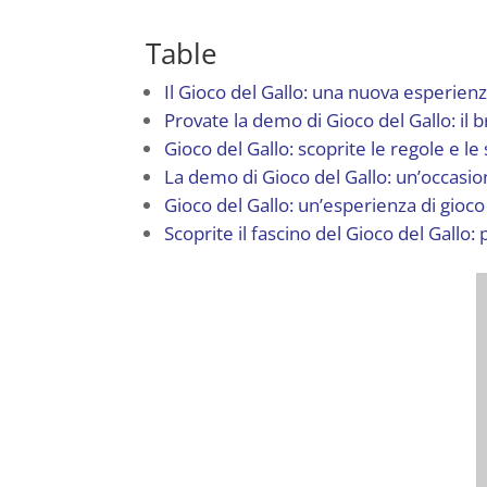
Table
Il Gioco del Gallo: una nuova esperienza
Provate la demo di Gioco del Gallo: il b
Gioco del Gallo: scoprite le regole e l
La demo di Gioco del Gallo: un’occasione
Gioco del Gallo: un’esperienza di gioc
Scoprite il fascino del Gioco del Gallo: