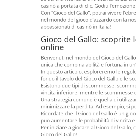
casinò a portata di clic. Goditi l’emozio
Con “Gioco del Gallo”, potrai vivere l’eb
nel mondo del gioco d’azzardo con la nost
appassionati di casinò in Italia!
Gioco del Gallo: scoprite 
online
Benvenuti nel mondo del Gioco del Gallo, 
unica che combina abilità e fortuna in un’
In questo articolo, esploreremo le regole
fondo il tavolo del Gioco del Gallo e le 
Esistono due tipi di scommesse: scommes
vincita inferiore, mentre le scommesse e
Una strategia comune è quella di utilizz
minimizzare la perdita. Ad esempio, si
Ricordate che il Gioco del Gallo è un gioc
può aumentare le probabilità di vincita 
Per iniziare a giocare al Gioco del Gallo, 
Gioco del Gallo!