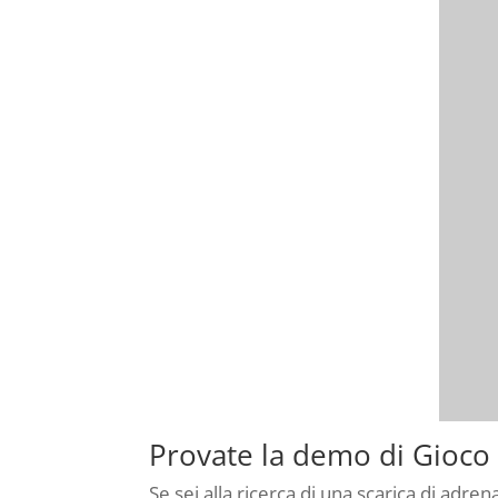
Provate la demo di Gioco de
Se sei alla ricerca di una scarica di adren