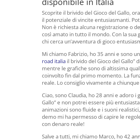
disponibile in Italia
Scoprite il brivido del Gioco del Gallo, or
il potenziale di vincite entusiasmanti. P
Non è richiesta alcuna registrazione o dep
così amato in tutto il mondo. Con la sua g
chi cerca un’avventura di gioco entusiasm
Mi chiamo Fabrizio, ho 35 anni e sono un 
road italia
il brivido del Gioco del Gallo” 
mentre le grafiche sono di altissima quali
coinvolto fin dal primo momento. La fun
reale. Lo consiglio vivamente a chiunque 
Ciao, sono Claudia, ho 28 anni e adoro i g
Gallo” e non potrei essere più entusiasta
animazioni sono fluide e i suoni realistici
demo mi ha permesso di capire le regole d
con denaro reale!
Salve a tutti, mi chiamo Marco, ho 42 a