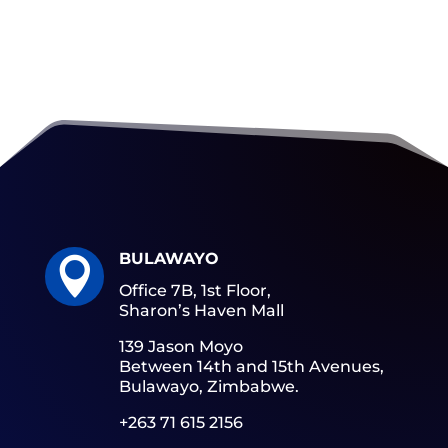
BULAWAYO

Office 7B, 1st Floor,
Sharon’s Haven Mall
139 Jason Moyo
Between 14th and 15th Avenues,
Bulawayo, Zimbabwe.
+263 71 615 2156