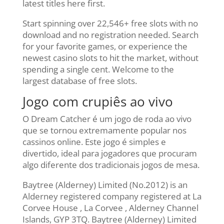
latest titles here first.
Start spinning over 22,546+ free slots with no
download and no registration needed. Search
for your favorite games, or experience the
newest casino slots to hit the market, without
spending a single cent. Welcome to the
largest database of free slots.
Jogo com crupiês ao vivo
O Dream Catcher é um jogo de roda ao vivo
que se tornou extremamente popular nos
cassinos online. Este jogo é simples e
divertido, ideal para jogadores que procuram
algo diferente dos tradicionais jogos de mesa.
Baytree (Alderney) Limited (No.2012) is an
Alderney registered company registered at La
Corvee House , La Corvee , Alderney Channel
Islands, GYP 3TQ. Baytree (Alderney) Limited