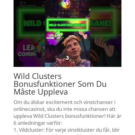
Wild Clusters
Bonusfunktioner Som Du
Måste Uppleva
Om du älskar excitement och vinstchanser i
onlinecasinot, ska du inte missa chansen att
uppleva Wild Clusters bonusfunktioner! Här är
6 anledningar varför:
1. Vildcluster: För varje vinstkluster du får, blir