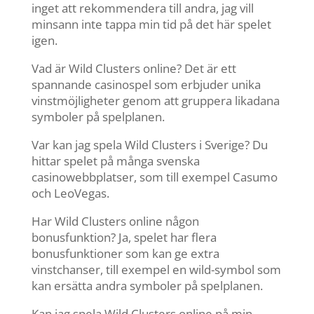
inget att rekommendera till andra, jag vill
minsann inte tappa min tid på det här spelet
igen.
Vad är Wild Clusters online? Det är ett
spannande casinospel som erbjuder unika
vinstmöjligheter genom att gruppera likadana
symboler på spelplanen.
Var kan jag spela Wild Clusters i Sverige? Du
hittar spelet på många svenska
casinowebbplatser, som till exempel Casumo
och LeoVegas.
Har Wild Clusters online någon
bonusfunktion? Ja, spelet har flera
bonusfunktioner som kan ge extra
vinstchanser, till exempel en wild-symbol som
kan ersätta andra symboler på spelplanen.
Kan jag spela Wild Clusters online på min