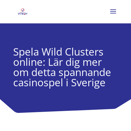
Spela Wild Clusters
online: Lär dig mer
om detta spannande
casinospel i Sverige