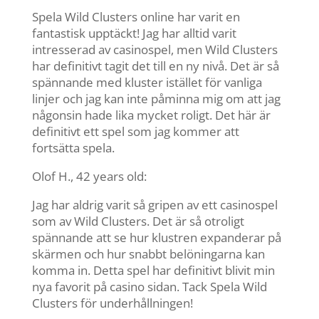
Spela Wild Clusters online har varit en
fantastisk upptäckt! Jag har alltid varit
intresserad av casinospel, men Wild Clusters
har definitivt tagit det till en ny nivå. Det är så
spännande med kluster istället för vanliga
linjer och jag kan inte påminna mig om att jag
någonsin hade lika mycket roligt. Det här är
definitivt ett spel som jag kommer att
fortsätta spela.
Olof H., 42 years old:
Jag har aldrig varit så gripen av ett casinospel
som av Wild Clusters. Det är så otroligt
spännande att se hur klustren expanderar på
skärmen och hur snabbt belöningarna kan
komma in. Detta spel har definitivt blivit min
nya favorit på casino sidan. Tack Spela Wild
Clusters för underhållningen!