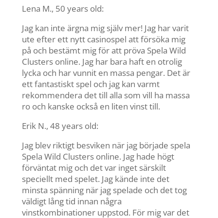
Lena M., 50 years old:
Jag kan inte ärgna mig själv mer! Jag har varit
ute efter ett nytt casinospel att försöka mig
på och bestämt mig för att pröva Spela Wild
Clusters online. Jag har bara haft en otrolig
lycka och har vunnit en massa pengar. Det är
ett fantastiskt spel och jag kan varmt
rekommendera det till alla som vill ha massa
ro och kanske också en liten vinst till.
Erik N., 48 years old:
Jag blev riktigt besviken när jag började spela
Spela Wild Clusters online. Jag hade högt
förväntat mig och det var inget särskilt
speciellt med spelet. Jag kände inte det
minsta spänning när jag spelade och det tog
väldigt lång tid innan några
vinstkombinationer uppstod. För mig var det