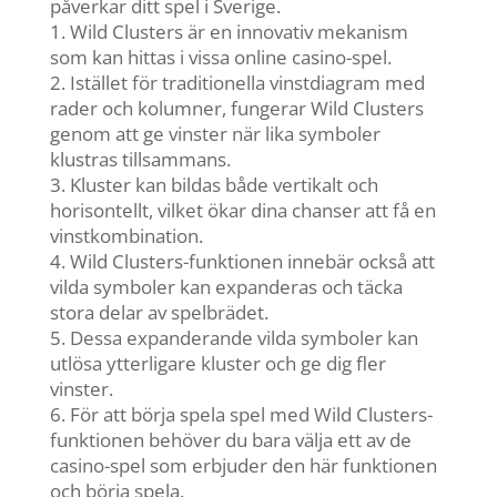
påverkar ditt spel i Sverige.
1. Wild Clusters är en innovativ mekanism
som kan hittas i vissa online casino-spel.
2. Istället för traditionella vinstdiagram med
rader och kolumner, fungerar Wild Clusters
genom att ge vinster när lika symboler
klustras tillsammans.
3. Kluster kan bildas både vertikalt och
horisontellt, vilket ökar dina chanser att få en
vinstkombination.
4. Wild Clusters-funktionen innebär också att
vilda symboler kan expanderas och täcka
stora delar av spelbrädet.
5. Dessa expanderande vilda symboler kan
utlösa ytterligare kluster och ge dig fler
vinster.
6. För att börja spela spel med Wild Clusters-
funktionen behöver du bara välja ett av de
casino-spel som erbjuder den här funktionen
och börja spela.