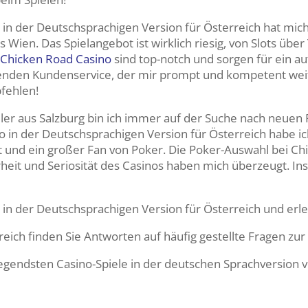
 in der Deutschsprachigen Version für Österreich hat mich
 Wien. Das Spielangebot ist wirklich riesig, von Slots über 
e
Chicken Road Casino
sind top-notch und sorgen für ein a
nden Kundenservice, der mir prompt und kompetent weit
pfehlen!
ieler aus Salzburg bin ich immer auf der Suche nach neue
 in der Deutschsprachigen Version für Österreich habe ic
lt und ein großer Fan von Poker. Die Poker-Auswahl bei Chic
eit und Seriosität des Casinos haben mich überzeugt. Ins
in der Deutschsprachigen Version für Österreich und erleb
eich finden Sie Antworten auf häufig gestellte Fragen zur
regendsten Casino-Spiele in der deutschen Sprachversion 