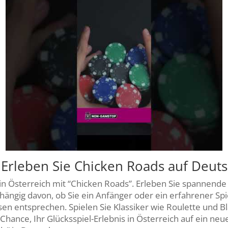
: Erleben Sie Chicken Roads auf Deut
 in Österreich mit “Chicken Roads”. Erleben Sie spannend
hängig davon, ob Sie ein Anfänger oder ein erfahrener Spie
ssen entsprechen. Spielen Sie Klassiker wie Roulette und Bl
Chance, Ihr Glücksspiel-Erlebnis in Österreich auf ein neu