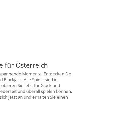
e für Österreich
ie spannende Momente! Entdecken Sie
Blackjack. Alle Spiele sind in
obieren Sie jetzt Ihr Glück und
jederzeit und überall spielen können.
ich jetzt an und erhalten Sie einen