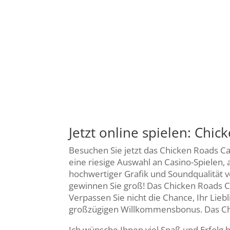
Jetzt online spielen: Chi
Besuchen Sie jetzt das Chicken Roads C
eine riesige Auswahl an Casino-Spielen, a
hochwertiger Grafik und Soundqualität ve
gewinnen Sie groß! Das Chicken Roads Ca
Verpassen Sie nicht die Chance, Ihr Lieb
großzügigen Willkommensbonus. Das Chi
Ich wünsche Ihnen viel Spaß und Erfolg 