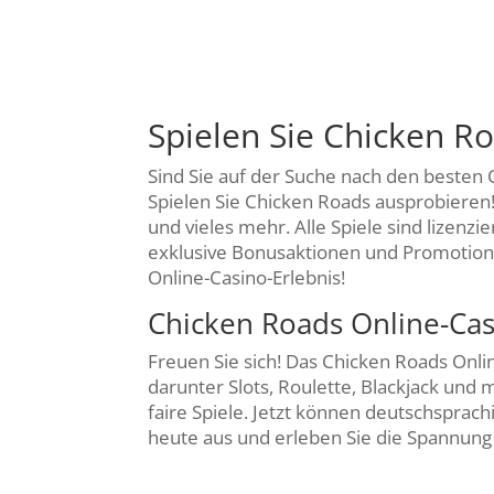
Spielen Sie Chicken R
Sind Sie auf der Suche nach den besten O
Spielen Sie Chicken Roads ausprobieren!
und vieles mehr. Alle Spiele sind lizenz
exklusive Bonusaktionen und Promotionen
Online-Casino-Erlebnis!
Chicken Roads Online-Casi
Freuen Sie sich! Das Chicken Roads Onlin
darunter Slots, Roulette, Blackjack und
faire Spiele. Jetzt können deutschsprach
heute aus und erleben Sie die Spannung