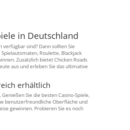
iele in Deutschland
h verfügbar sind? Dann sollten Sie
 Spielautomaten, Roulette, Blackjack
ewinnen. Zusätzlich bietet Chicken Roads
eute aus und erleben Sie das ultimative
eich erhältlich
. Genießen Sie die besten Casino-Spiele,
eine benutzerfreundliche Oberfläche und
reise gewinnen. Probieren Sie es noch