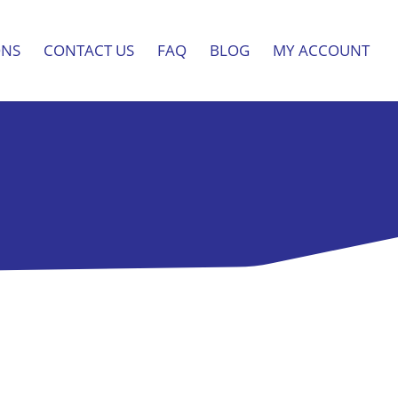
ONS
CONTACT US
FAQ
BLOG
MY ACCOUNT