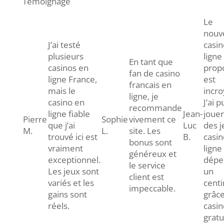
Témoignage
Le
nouv
J’ai testé
casin
plusieurs
ligne
En tant que
casinos en
propo
fan de casino
ligne France,
est
francais en
mais le
incro
ligne, je
casino en
J’ai p
recommande
ligne fiable
Jean-
jouer
Pierre
Sophie
vivement ce
que j’ai
Luc
des j
M.
L.
site. Les
trouvé ici est
B.
casin
bonus sont
vraiment
ligne
généreux et
exceptionnel.
dépe
le service
Les jeux sont
un
client est
variés et les
cent
impeccable.
gains sont
grâc
réels.
casin
gratu