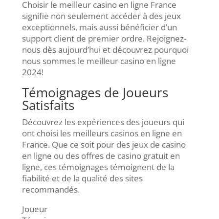
Choisir le meilleur casino en ligne France
signifie non seulement accéder à des jeux
exceptionnels, mais aussi bénéficier d’un
support client de premier ordre. Rejoignez-
nous dès aujourd’hui et découvrez pourquoi
nous sommes le meilleur casino en ligne
2024!
Témoignages de Joueurs
Satisfaits
Découvrez les expériences des joueurs qui
ont choisi les meilleurs casinos en ligne en
France. Que ce soit pour des jeux de casino
en ligne ou des offres de casino gratuit en
ligne, ces témoignages témoignent de la
fiabilité et de la qualité des sites
recommandés.
Joueur