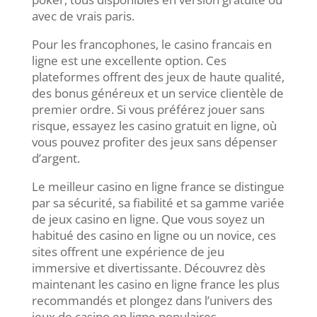
avec de vrais paris.
Pour les francophones, le casino francais en
ligne est une excellente option. Ces
plateformes offrent des jeux de haute qualité,
des bonus généreux et un service clientèle de
premier ordre. Si vous préférez jouer sans
risque, essayez les casino gratuit en ligne, où
vous pouvez profiter des jeux sans dépenser
d’argent.
Le meilleur casino en ligne france se distingue
par sa sécurité, sa fiabilité et sa gamme variée
de jeux casino en ligne. Que vous soyez un
habitué des casino en ligne ou un novice, ces
sites offrent une expérience de jeu
immersive et divertissante. Découvrez dès
maintenant les casino en ligne france les plus
recommandés et plongez dans l’univers des
jeux de casino en ligne populaires.