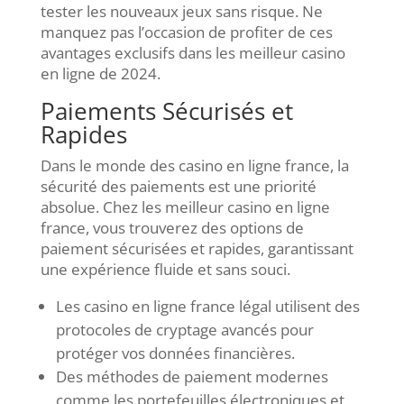
tester les nouveaux jeux sans risque. Ne
manquez pas l’occasion de profiter de ces
avantages exclusifs dans les meilleur casino
en ligne de 2024.
Paiements Sécurisés et
Rapides
Dans le monde des casino en ligne france, la
sécurité des paiements est une priorité
absolue. Chez les meilleur casino en ligne
france, vous trouverez des options de
paiement sécurisées et rapides, garantissant
une expérience fluide et sans souci.
Les casino en ligne france légal utilisent des
protocoles de cryptage avancés pour
protéger vos données financières.
Des méthodes de paiement modernes
comme les portefeuilles électroniques et