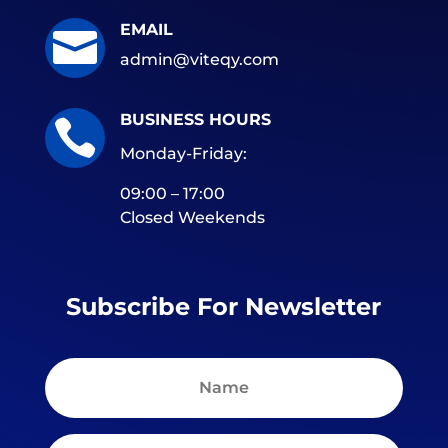
EMAIL

admin@viteqy.com
BUSINESS HOURS

Monday-Friday:
09:00 – 17:00
Closed Weekends
Subscribe For Newsletter