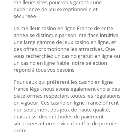
meilleurs sites pour vous garantir une
expérience de jeu exceptionnelle et
sécurisée.
Le meilleur casino en ligne France de cette
année se distingue par son interface intuitive,
une large gamme de jeux casino en ligne, et
des offres promotionnelles attractives. Que
vous recherchiez un casino gratuit en ligne ou
un casino en ligne fiable, notre sélection
répond à tous vos besoins.
Pour ceux qui préfèrent les casino en ligne
france légal, nous avons également choisi des
plateformes respectant toutes les régulations
en vigueur. Ces casino en ligne france offrent
non seulement des jeux de haute qualité,
mais aussi des méthodes de paiement
sécurisées et un service clientèle de premier
ordre.