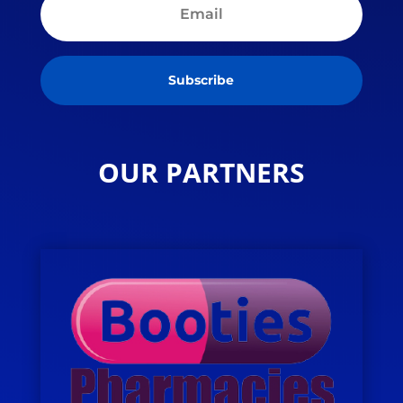
Subscribe
OUR PARTNERS