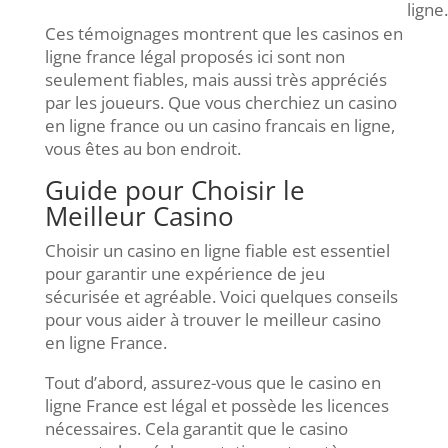
ligne.
Ces témoignages montrent que les casinos en
ligne france légal proposés ici sont non
seulement fiables, mais aussi très appréciés
par les joueurs. Que vous cherchiez un casino
en ligne france ou un casino francais en ligne,
vous êtes au bon endroit.
Guide pour Choisir le
Meilleur Casino
Choisir un casino en ligne fiable est essentiel
pour garantir une expérience de jeu
sécurisée et agréable. Voici quelques conseils
pour vous aider à trouver le meilleur casino
en ligne France.
Tout d’abord, assurez-vous que le casino en
ligne France est légal et possède les licences
nécessaires. Cela garantit que le casino