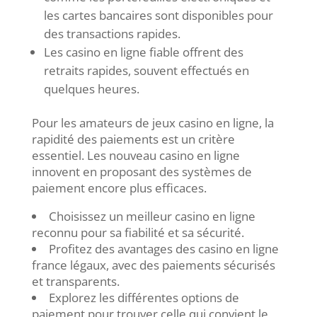
les cartes bancaires sont disponibles pour
des transactions rapides.
Les casino en ligne fiable offrent des
retraits rapides, souvent effectués en
quelques heures.
Pour les amateurs de jeux casino en ligne, la
rapidité des paiements est un critère
essentiel. Les nouveau casino en ligne
innovent en proposant des systèmes de
paiement encore plus efficaces.
Choisissez un meilleur casino en ligne
reconnu pour sa fiabilité et sa sécurité.
Profitez des avantages des casino en ligne
france légaux, avec des paiements sécurisés
et transparents.
Explorez les différentes options de
paiement pour trouver celle qui convient le