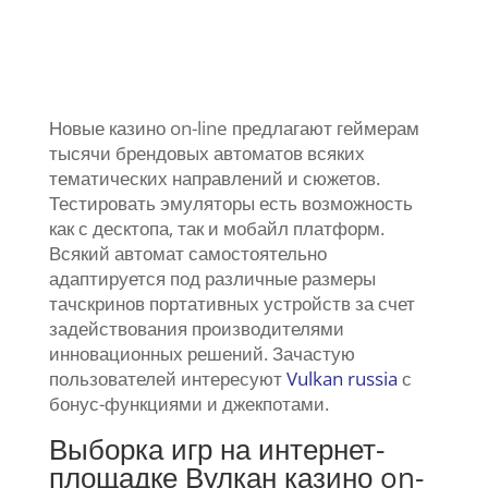
Новые казино on-line предлагают геймерам
тысячи брендовых автоматов всяких
тематических направлений и сюжетов.
Тестировать эмуляторы есть возможность
как с десктопа, так и мобайл платформ.
Всякий автомат самостоятельно
адаптируется под различные размеры
тачскринов портативных устройств за счет
задействования производителями
инновационных решений. Зачастую
пользователей интересуют
Vulkan russia
с
бонус-функциями и джекпотами.
Выборка игр на интернет-
площадке Вулкан казино on-