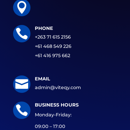

PHONE

+263 71 615 2156
+61 468 549 226
+61 416 975 662
EMAIL

admin@viteqy.com
BUSINESS HOURS

Monday-Friday:
09:00 – 17:00