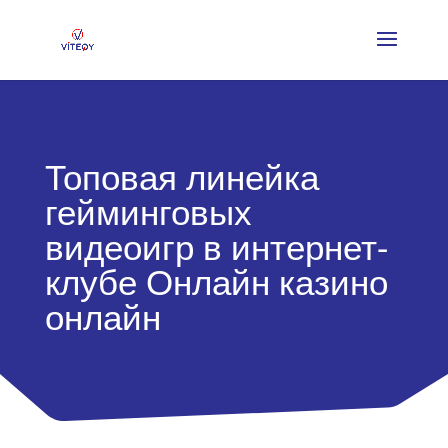
Топовая линейка
гейминговых
видеоигр в интернет-
клубе Онлайн казино
онлайн