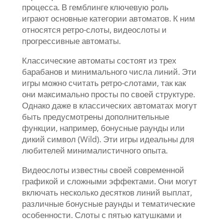
процесса. В гемблинге ключевую роль
играют основные категории автоматов. К ним
относятся ретро-слоты, видеослоты и
прогрессивные автоматы.
Классические автоматы состоят из трех
барабанов и минимального числа линий. Эти
игры можно считать ретро-слотами, так как
они максимально просты по своей структуре.
Однако даже в классических автоматах могут
быть предусмотрены дополнительные
функции, например, бонусные раунды или
дикий символ (Wild). Эти игры идеальны для
любителей минималистичного опыта.
Видеослоты известны своей современной
графикой и сложными эффектами. Они могут
включать несколько десятков линий выплат,
различные бонусные раунды и тематические
особенности. Слоты с пятью катушками и