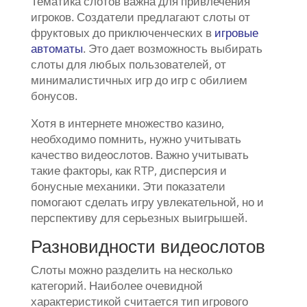
Тематика слотов важна для привлечения
игроков. Создатели предлагают слоты от
фруктовых до приключенческих в
игровые
автоматы
. Это дает возможность выбирать
слоты для любых пользователей, от
минималистичных игр до игр с обилием
бонусов.
Хотя в интернете множество казино,
необходимо помнить, нужно учитывать
качество видеослотов. Важно учитывать
такие факторы, как RTP, дисперсия и
бонусные механики. Эти показатели
помогают сделать игру увлекательной, но и
перспективу для серьезных выигрышей.
Разновидности видеослотов
Слоты можно разделить на несколько
категорий. Наиболее очевидной
характеристикой считается тип игрового