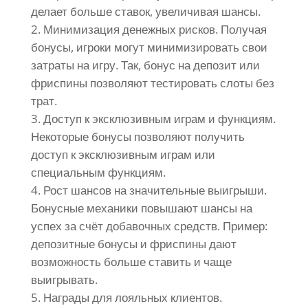
делает больше ставок, увеличивая шансы.
Минимизация денежных рисков. Получая
бонусы, игроки могут минимизировать свои
затраты на игру. Так, бонус на депозит или
фриспины позволяют тестировать слоты без
трат.
Доступ к эксклюзивным играм и функциям.
Некоторые бонусы позволяют получить
доступ к эксклюзивным играм или
специальным функциям.
Рост шансов на значительные выигрыши.
Бонусные механики повышают шансы на
успех за счёт добавочных средств. Пример:
депозитные бонусы и фриспины дают
возможность больше ставить и чаще
выигрывать.
Награды для лояльных клиентов.