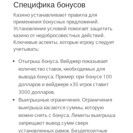
Специфика бонусов
Казино устанавливают правила для
применения бонусных предложений.
Установление условий помогает защитить
казино от недобросовестных действий.
Ключевые аспекты, которые игроку следует
учитывать:
Отыгрыш бонуса. Вейджер показывает
количество ставок, необходимых для
вывода бонуса. Пример: при бонусе 100
долларов и вейджере х30 игрок ставит
3000 долларов.
Выигрышные ограничения. Ограничения
выигрыша касаются суммы, которую
можно снять с бонуса. Лимиты выигрыша
запрещают вывод сумм сверх
установленных рамок. Бездепозитные