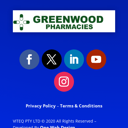
Privacy Policy
Terms & Conditions
–
VITEQ PTY LTD © 2020 All Rights Reserved –
One Web Design
Developed By