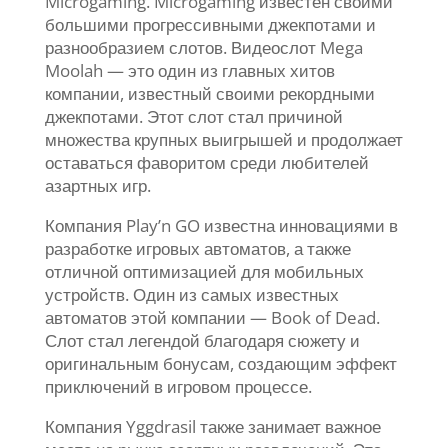
Microgaming. Microgaming известен своими
большими прогрессивными джекпотами и
разнообразием слотов. Видеослот Mega
Moolah — это один из главных хитов
компании, известный своими рекордными
джекпотами. Этот слот стал причиной
множества крупных выигрышей и продолжает
оставаться фаворитом среди любителей
азартных игр.
Компания Play’n GO известна инновациями в
разработке игровых автоматов, а также
отличной оптимизацией для мобильных
устройств. Один из самых известных
автоматов этой компании — Book of Dead.
Слот стал легендой благодаря сюжету и
оригинальным бонусам, создающим эффект
приключений в игровом процессе.
Компания Yggdrasil также занимает важное