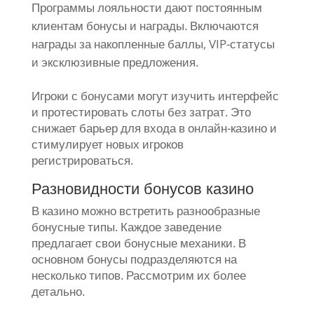
Программы лояльности дают постоянным
клиентам бонусы и награды. Включаются
награды за накопленные баллы, VIP-статусы
и эксклюзивные предложения.
Игроки с бонусами могут изучить интерфейс
и протестировать слоты без затрат. Это
снижает барьер для входа в онлайн-казино и
стимулирует новых игроков
регистрироваться.
Разновидности бонусов казино
В казино можно встретить разнообразные
бонусные типы. Каждое заведение
предлагает свои бонусные механики. В
основном бонусы подразделяются на
несколько типов. Рассмотрим их более
детально.