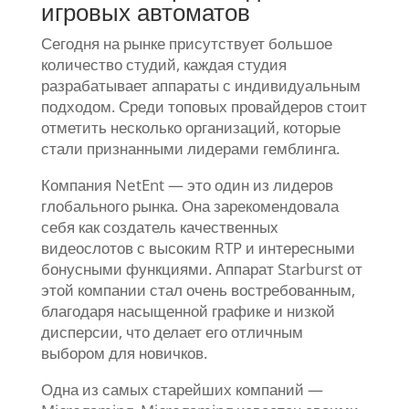
игровых автоматов
Сегодня на рынке присутствует большое
количество студий, каждая студия
разрабатывает аппараты с индивидуальным
подходом. Среди топовых провайдеров стоит
отметить несколько организаций, которые
стали признанными лидерами гемблинга.
Компания NetEnt — это один из лидеров
глобального рынка. Она зарекомендовала
себя как создатель качественных
видеослотов с высоким RTP и интересными
бонусными функциями. Аппарат Starburst от
этой компании стал очень востребованным,
благодаря насыщенной графике и низкой
дисперсии, что делает его отличным
выбором для новичков.
Одна из самых старейших компаний —