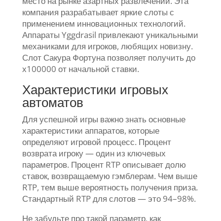
место на рынке азартных развлечений. Эта
компания разрабатывает яркие слоты с
применением инновационных технологий.
Аппараты Yggdrasil привлекают уникальными
механиками для игроков, любящих новизну.
Слот Сакура Фортуна позволяет получить до
х100000 от начальной ставки.
Характеристики игровых
автоматов
Для успешной игры важно знать основные
характеристики аппаратов, которые
определяют игровой процесс. Процент
возврата игроку — один из ключевых
параметров. Процент RTP описывает долю
ставок, возвращаемую гэмблерам. Чем выше
RTP, тем выше вероятность получения приза.
Стандартный RTP для слотов — это 94–98%.
Не забудьте про такой параметр, как