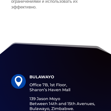
ограничениями и использовать их
эффективно.
BULAWAYO

Office 7B, 1st Floor,
Sharon’s Haven Mall
139 Jason Moyo
Between 14th and 15th Avenues,
Bulawayo, Zimbabwe.