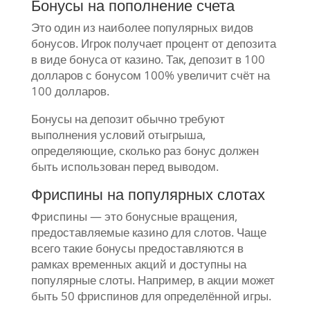
Бонусы на пополнение счета
Это один из наиболее популярных видов
бонусов. Игрок получает процент от депозита
в виде бонуса от казино. Так, депозит в 100
долларов с бонусом 100% увеличит счёт на
100 долларов.
Бонусы на депозит обычно требуют
выполнения условий отыгрыша,
определяющие, сколько раз бонус должен
быть использован перед выводом.
Фриспины на популярных слотах
Фриспины — это бонусные вращения,
предоставляемые казино для слотов. Чаще
всего такие бонусы предоставляются в
рамках временных акций и доступны на
популярные слоты. Например, в акции может
быть 50 фриспинов для определённой игры.