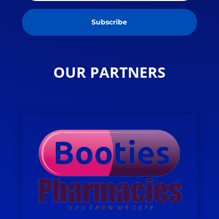
Subscribe
OUR PARTNERS