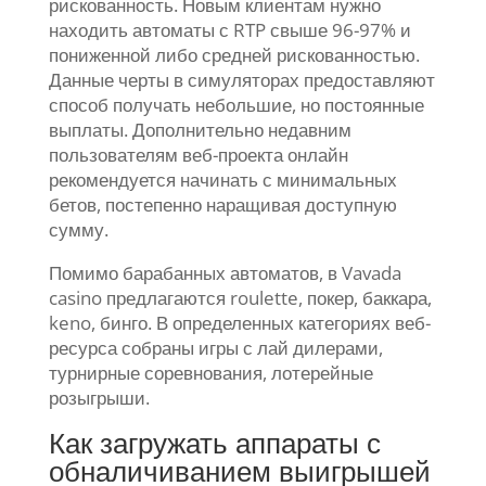
рискованность. Новым клиентам нужно
находить автоматы с RTP свыше 96-97% и
пониженной либо средней рискованностью.
Данные черты в симуляторах предоставляют
способ получать небольшие, но постоянные
выплаты. Дополнительно недавним
пользователям веб-проекта онлайн
рекомендуется начинать с минимальных
бетов, постепенно наращивая доступную
сумму.
Помимо барабанных автоматов, в Vavada
casino предлагаются roulette, покер, баккара,
keno, бинго. В определенных категориях веб-
ресурса собраны игры с лай дилерами,
турнирные соревнования, лотерейные
розыгрыши.
Как загружать аппараты с
обналичиванием выигрышей