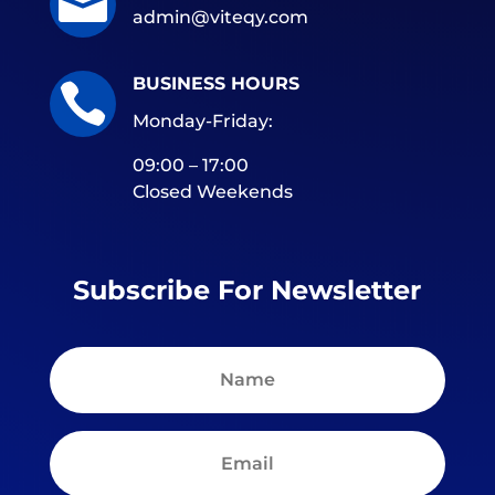

admin@viteqy.com
BUSINESS HOURS

Monday-Friday:
09:00 – 17:00
Closed Weekends
Subscribe For Newsletter