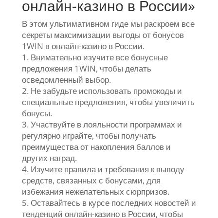
онлайн-казино в России»
В этом ультимативном гиде мы раскроем все
секреты максимизации выгоды от бонусов
1WIN в онлайн-казино в России.
1. Внимательно изучите все бонусные
предложения 1WIN, чтобы делать
осведомленный выбор.
2. Не забудьте использовать промокоды и
специальные предложения, чтобы увеличить
бонусы.
3. Участвуйте в лояльности программах и
регулярно играйте, чтобы получать
преимущества от накопления баллов и
других наград.
4. Изучите правила и требования к выводу
средств, связанных с бонусами, для
избежания нежелательных сюрпризов.
5. Оставайтесь в курсе последних новостей и
тенденций онлайн-казино в России, чтобы