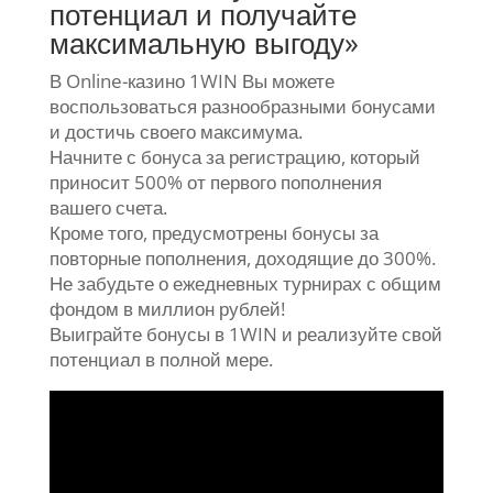
потенциал и получайте
максимальную выгоду»
В Online-казино 1WIN Вы можете
воспользоваться разнообразными бонусами
и достичь своего максимума.
Начните с бонуса за регистрацию, который
приносит 500% от первого пополнения
вашего счета.
Кроме того, предусмотрены бонусы за
повторные пополнения, доходящие до 300%.
Не забудьте о ежедневных турнирах с общим
фондом в миллион рублей!
Выиграйте бонусы в 1WIN и реализуйте свой
потенциал в полной мере.