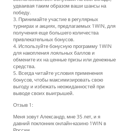
удваивая таким образом ваши шансы на
победу.
3. Принимайте участие в регулярных
турнирах и акциях, предлагаемых 1WIN, для
получения еще большего количества
привлекательных бонусов.
4. Используйте бонусную программу 1WIN
для накопления лояльных баллов и
обмените их на ценные призы или денежные
средства.
5. Всегда читайте условия применения
бонусов, чтобы максимизировать свою
выгоду и избежать неожиданностей при
выводе своих выигрышей.
Отзыв 1:
Меня зовут Александр, мне 35 лет, и я
давний поклонник онлайн-казино 1WIN в
России.