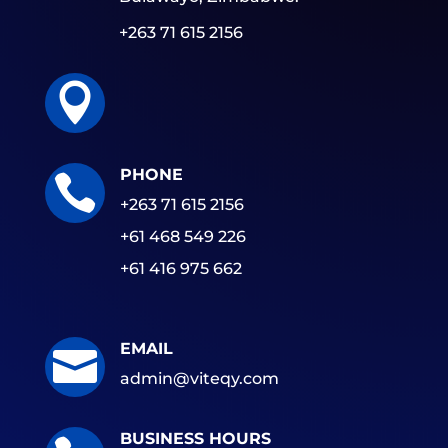
+263 71 615 2156

PHONE

+263 71 615 2156
+61 468 549 226
+61 416 975 662
EMAIL

admin@viteqy.com
BUSINESS HOURS