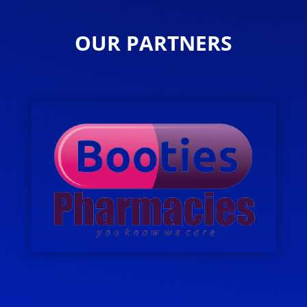
OUR PARTNERS