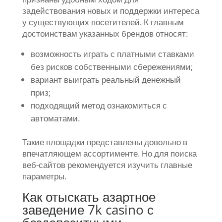
задействования новых и поддержки интереса
у существующих посетителей. К главным
достоинствам указанных брендов относят:
возможность играть с платными ставками
без рисков собственными сбережениями;
вариант выиграть реальный денежный
приз;
подходящий метод ознакомиться с
автоматами.
Такие площадки представлены довольно в
впечатляющем ассортименте. Но для поиска
веб-сайтов рекомендуется изучить главные
параметры.
Как отыскать азартное
заведение 7k casino с