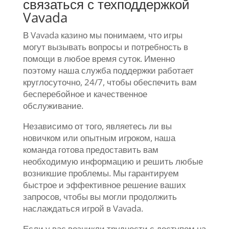
связаться с техподдержкой
Vavada
В Vavada казино мы понимаем, что игры
могут вызывать вопросы и потребность в
помощи в любое время суток. Именно
поэтому наша служба поддержки работает
круглосуточно, 24/7, чтобы обеспечить вам
бесперебойное и качественное
обслуживание.
Независимо от того, являетесь ли вы
новичком или опытным игроком, наша
команда готова предоставить вам
необходимую информацию и решить любые
возникшие проблемы. Мы гарантируем
быстрое и эффективное решение ваших
запросов, чтобы вы могли продолжить
наслаждаться игрой в Vavada.
Если у вас возникли трудности с доступом на