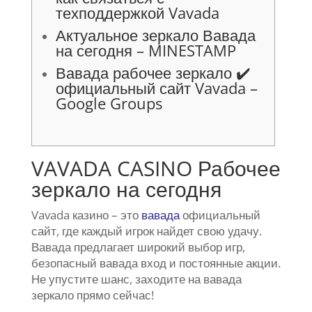
техподдержкой Vavada
Актуальное зеркало Вавада
на сегодня – MINESTAMP
Вавада рабочее зеркало ✔️
официальный сайт Vavada –
Google Groups
VAVADA CASINO Рабочее
зеркало на сегодня
Vavada казино – это
вавада
официальный
сайт, где каждый игрок найдет свою удачу.
Вавада предлагает широкий выбор игр,
безопасный вавада вход и постоянные акции.
Не упустите шанс, заходите на вавада
зеркало прямо сейчас!