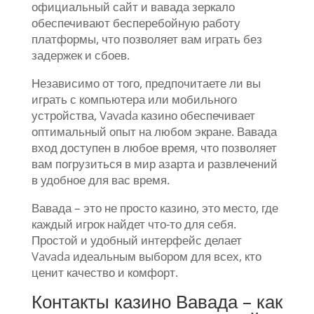
официальный сайт и вавада зеркало
обеспечивают бесперебойную работу
платформы, что позволяет вам играть без
задержек и сбоев.
Независимо от того, предпочитаете ли вы
играть с компьютера или мобильного
устройства, Vavada казино обеспечивает
оптимальный опыт на любом экране. Вавада
вход доступен в любое время, что позволяет
вам погрузиться в мир азарта и развлечений
в удобное для вас время.
Вавада – это не просто казино, это место, где
каждый игрок найдет что-то для себя.
Простой и удобный интерфейс делает
Vavada идеальным выбором для всех, кто
ценит качество и комфорт.
Контакты казино Вавада – как