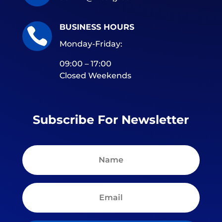
BUSINESS HOURS

Monday-Friday:
09:00 – 17:00
Closed Weekends
Subscribe For Newsletter