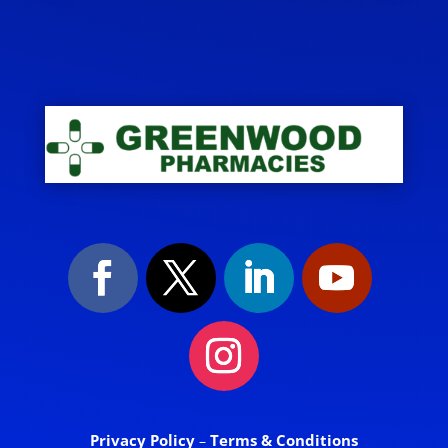
Privacy Policy
Terms & Conditions
–