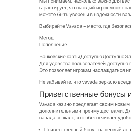
Мы понимаем, насколько важно для вас
гарантирует, что каждый игрок может н
можете быть уверены в надежности вав
Выбирайте Vavada – место, где безопас
Метод
Пополнение
Банковские карты
Доступно
Доступно
Эл
Для удобства пользователей доступно 
Это позволяет игрокам наслаждаться иг
Не забывайте, что vavada зеркало всег
Приветственные бонусы и
Vavada казино предлагает своим новым
дополнительными преимуществами. Для
вавада зеркало, что обеспечивает удоб
Приветственный бонус на первый деп