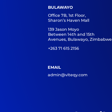
BULAWAYO
Office 7B, 1st Floor,
Sharon’s Haven Mall
139 Jason Moyo
Between 14th and 15th
Avenues, Bulawayo, Zimbabwe
+263 71 615 2156
EMAIL
admin@viteqy.com