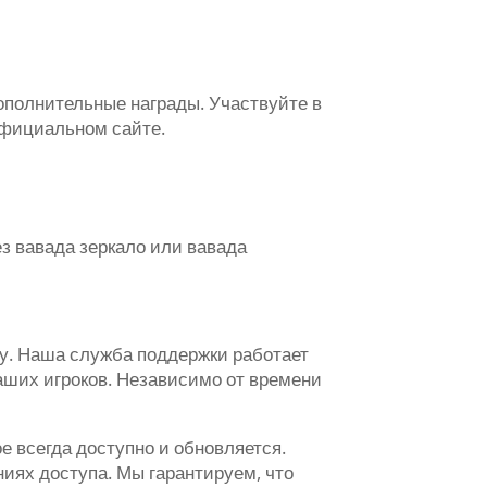
дополнительные награды. Участвуйте в
официальном сайте.
з вавада зеркало или вавада
у. Наша служба поддержки работает
наших игроков. Независимо от времени
ое всегда доступно и обновляется.
иях доступа. Мы гарантируем, что