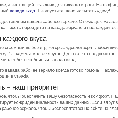
ение, а настоящий праздник для каждого игрока. Наш оф
льный
вавада вход
. Не упустите шанс испытать удачу!
редоставляем вавада рабочее зеркало. С помощью vavada
о. Просто перейдите на вавада зеркало и наслаждайтесь
я каждого вкуса
е огромный выбор игр, которые удовлетворят любой вкус
тку, блекджек и многое другое. Для тех, кто предпочитае
печивает бесперебойный вавада вход.
то вавада рабочее зеркало всегда готово помочь. Насла
оции в vavada.
ть – наш приоритет
жное, чтобы обеспечить вашу безопасность и комфорт. 
тирует конфиденциальность ваших данных. Если вдруг в
 рабочее зеркало, чтобы беспрепятственно войти на пл