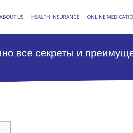
ABOUT US
HEALTH INSURANCE
ONLINE MEDICATI
ино все секреты и преимущ