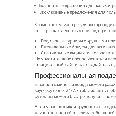
Бесплатные вращения для новых игро
Эксклюзивные предложения для польз
Кроме того, Vavada регулярно проводит
розыгрышах денежных призов, фриспино
Регулярные турниры с крупными при
Еженедельные бонусы для активных 
Специальные акции для пользовател
Не упустите шанс воспользоваться все
официальный сайт и наслаждайтесь ще
Профессиональная подде
В вавада казино вы всегда можете рас
круглосуточно, 24/7, чтобы решить люб
суток, вы можете быстро получить помо
Если у вас возникли трудности с входом
Vavada зеркало обеспечивает беспереб