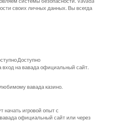
новляем системы безопасности. Vavada
ности своих личных данных. Вы всегда
ступно
Доступно
а вход на вавада официальный сайт.
у любимому вавада казино.
т начать игровой опыт с
 вавада официальный сайт или через