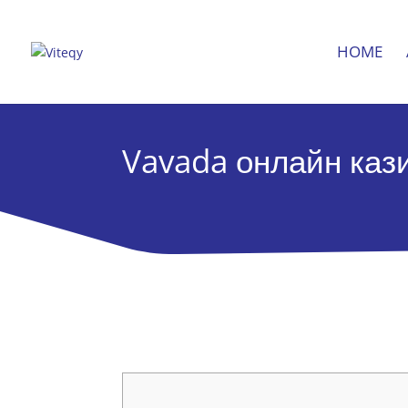
HOME
Vavada онлайн каз