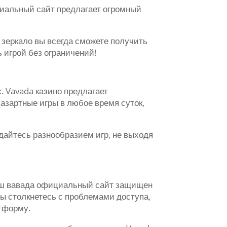
ициальный сайт предлагает огромный
 зеркало вы всегда сможете получить
 игрой без ограничений!
. Vavada казино предлагает
т азартные игры в любое время суток,
ждайтесь разнообразием игр, не выходя
Наш вавада официальный сайт защищен
ы столкнетесь с проблемами доступа,
атформу.