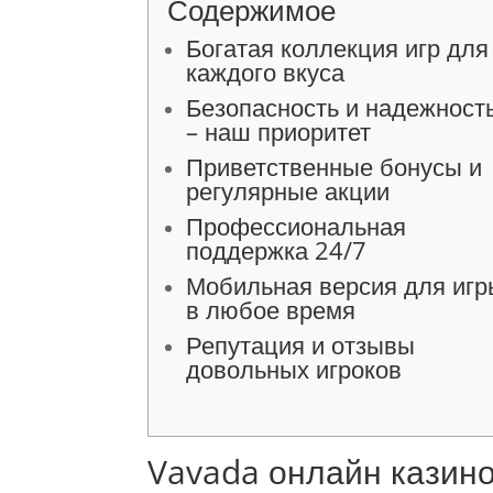
Содержимое
Богатая коллекция игр для
каждого вкуса
Безопасность и надежност
– наш приоритет
Приветственные бонусы и
регулярные акции
Профессиональная
поддержка 24/7
Мобильная версия для игр
в любое время
Репутация и отзывы
довольных игроков
Vavada онлайн казино