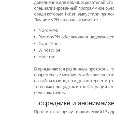
дополнение для веб-обозревателей Chr
специализированный программное обесп
среди которых 1хбет, выпустили прилож
Лучшие VPN на данный момент:
NordVPN;
ProtonVPN обеспечивает надежное со
CyberGhost
Windscribe
Hide.me
В применяются различные протоколы по
современные механизмы безопасности: K
на сайты казино, но и для интернет-иг
торговых площадках и т.д. Ситуаций э
пользователей.
Посредники и анонимайз
Прокси также прячут фактический IP-а