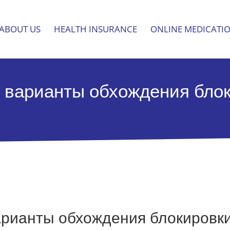
ABOUT US
HEALTH INSURANCE
ONLINE MEDICATI
 варианты обхождения блок
арианты обхождения блокировки