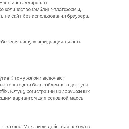
лучше инсталлировать
ное количество гэмблинг-платформы,
ь на сайт без использования браузера.
 оберегая вашу конфиденциальность.
угие К тому же они включают
 не только для беспроблемного доступа
flix, Ютуб), регистрации на зарубежных
орошим вариантом для основной массы
ые казино. Механизм действия похож на