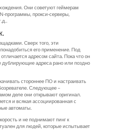
хождения. Они советуют геймерам
N-программы, прокси-серверы,
.д..
к.
щадками. Сверх того, эти
 понадобиться его применение. Под
отличается адресом сайта. Пока что он
же дублирующие адреса рано или поздно
скачивать стороннее ПО и настраивать
обозревателе. Следующее –
самом деле они открывают оригинал.
няется и всякая ассоциированная с
ные автоматы.
корость и не поднимают пинг к
актуален для людей, которые испытывает