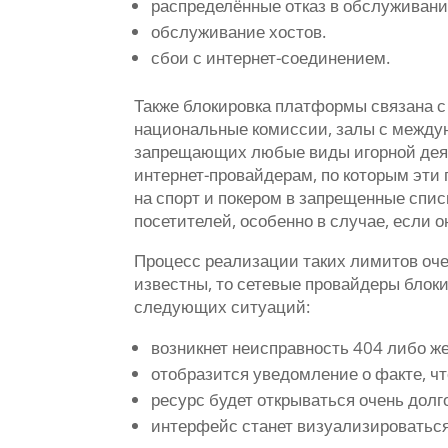
распределённые отказ в обслуживани
обслуживание хостов.
сбои с интернет-соединением.
Также блокировка платформы связана с 
национальные комиссии, залы с между
запрещающих любые виды игорной деят
интернет-провайдерам, по которым эти
на спорт и покером в запрещенные спис
посетителей, особенно в случае, если о
Процесс реализации таких лимитов оче
известны, то сетевые провайдеры блоки
следующих ситуаций:
возникнет неисправность 404 либо же
отобразится уведомление о факте, чт
ресурс будет открываться очень долг
интерфейс станет визуализироваться