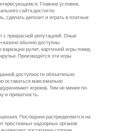
интересующимся. Главное условие,
ального сайта достигло
ь, сделать депозит и играть в платные
т с прекрасной репутацией. Оные
н-казино обычно доступны
вариации рулет, карточной игры покер,
крупье. Производятся эти игры
данной доступности обязательно
жно оставаться максимально
дурачивают игроков. Тем не менее по-
у и приватность.
лицензия. Последние распределяются на
т престижных надзорных органов:
и выдвигают достаточно строгие