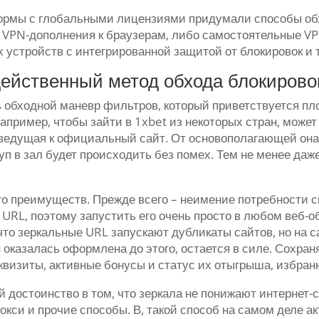
ормы с глобальными лицензиями придумали способы об
 VPN-дополнения к браузерам, либо самостоятельные VP
устройств с интегрированной защитой от блокировок и т
действенный метод обхода блокирово
 обходной маневр фильтров, который приветствуется пло
пример, чтобы зайти в 1xbet из некоторых стран, может
ведущая к официальный сайт. От основополагающей она 
уп в зал будет происходить без помех. Тем не менее да
го преимуществ. Прежде всего – неимение потребности 
о URL, поэтому запустить его очень просто в любом веб-
что зеркальные URL запускают дубликаты сайтов, но на 
н оказалась оформлена до этого, остается в силе. Сохра
квизиты, активные бонусы и статус их отыгрыша, избран
достоинство в том, что зеркала не понижают интернет-с
рокси и прочие способы. В, такой способ на самом деле 