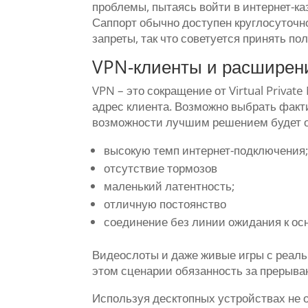
проблемы, пытаясь войти в интернет-к
Саппорт обычно доступен круглосуточн
запреты, так что советуется принять п
VPN-клиенты и расширен
VPN – это сокращение от Virtual Privat
адрес клиента. Возможно выбрать факти
возможности лучшим решением будет о
высокую темп интернет-подключения
отсутствие тормозов
маленький латентность;
отличную постоянство
соединение без линии ожидания к ос
Видеослоты и даже живые игры с реаль
этом сценарии обязанность за прерыван
Используя десктопных устройствах не о