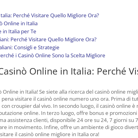
Italia: Perché Visitare Quello Migliore Ora?
 Online in Italia
in Italia per Te
iani: Perché Visitare Quello Migliore Ora?
liani: Consigli e Strategie
 Perché i Casinò Online Sono la Scelta Migliore
Casinò Online in Italia: Perché V
nline in Italia! Se siete alla ricerca del casinò online miglio
a pena visitare il casinò online numero uno ora. Prima di tu
 con croupier dal vivo. In secondo luogo, il casinò online è n
putazione online. In terzo luogo, offre bonus e promozion
ima assistenza clienti, disponibile 24 ore su 24, 7 giorni su 
are in movimento. Infine, offre un ambiente di gioco divert
itare il casinò online migliore in Italia ora!