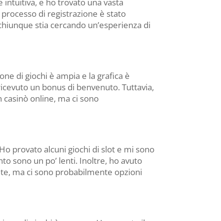
e intuitiva, e ho trovato una vasta
Il processo di registrazione è stato
chiunque stia cercando un’esperienza di
one di giochi è ampia e la grafica è
 ricevuto un bonus di benvenuto. Tuttavia,
on casinò online, ma ci sono
. Ho provato alcuni giochi di slot e mi sono
nto sono un po’ lenti. Inoltre, ho avuto
cente, ma ci sono probabilmente opzioni