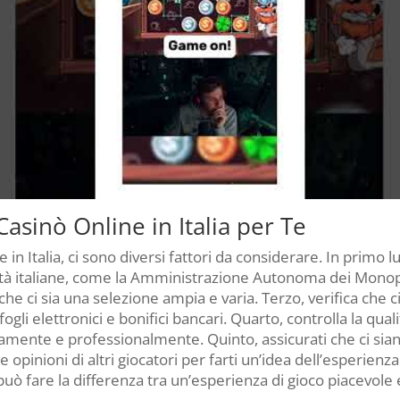
Casinò Online in Italia per Te
e in Italia, ci sono diversi fattori da considerare. In primo l
tà italiane, come la Amministrazione Autonoma dei Monopol
ti che ci sia una selezione ampia e varia. Terzo, verifica che
gli elettronici e bonifici bancari. Quarto, controlla la qualit
damente e professionalmente. Quinto, assicurati che ci sian
 le opinioni di altri giocatori per farti un’idea dell’esperien
 può fare la differenza tra un’esperienza di gioco piacevole