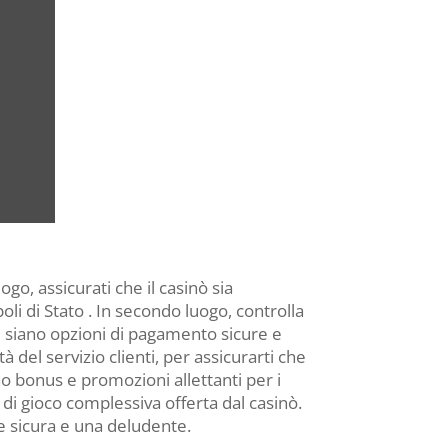
uogo, assicurati che il casinò sia
i di Stato . In secondo luogo, controlla
 ci siano opzioni di pagamento sicure e
à del servizio clienti, per assicurarti che
o bonus e promozioni allettanti per i
za di gioco complessiva offerta dal casinò.
 e sicura e una deludente.