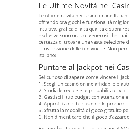
Le Ultime Novità nei Casin
Le ultime novità nei casinò online Italian
offrendo ora giochi e funzionalità migli
intuitiva, grafica di alta qualità e suoni 
esclusive sono ora più generosi che mai. 
certezza di trovare una vasta selezione di
di riscossione delle tue vincite. Non perd
Italiano!
Puntare al Jackpot nei Casi
Sei curioso di sapere come vincere il jack
1. Scegli un casinò online affidabile e a
2. Studia le regole e le probabilità di vinc
3. Gestisci il tuo budget con attenzione e s
4. Approfitta dei bonus e delle promozioni
5. Sfrutta la modalità di gioco gratuito pe
6. Non dimenticare che il gioco d’azzard
Remember to select a reliable and AAMS 