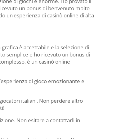
lezione di giochi è enorme. Ho provato il
ho ricevuto un bonus di benvenuto molto
do un’esperienza di casinò online di alta
 grafica è accettabile e la selezione di
tato semplice e ho ricevuto un bonus di
l complesso, è un casinò online
i un’esperienza di gioco emozionante e
iocatori italiani. Non perdere altro
ti!
zione. Non esitare a contattarli in