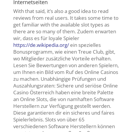
Internetseiten
With that said, it’s also a good idea to read
reviews from real users. It takes some time to
get familiar with the available slot types as
there are so many of them. Zudem erwarten
wir, dass es für loyale Spieler
https://de.wikipedia.org/
ein spezielles
Bonusprogramm, wie einen Treue Club, gibt,
wo Mitglieder zusätzliche Vorteile erhalten.
Lesen Sie Bewertungen von anderen Spielern,
um Ihnen ein Bild vom Ruf des Online Casinos
zu machen. Unabhängige Prüfungen und
Auszahlungsraten: Sichere und seriöse Online
Casino Österreich haben eine breite Palette
an Online Slots, die von namhaften Software
Herstellern zur Verfügung gestellt werden.
Diese garantieren dir ein sicheres und faires
Spielerlebnis. Slots von über 65
verschiedenen Software Herstellern können