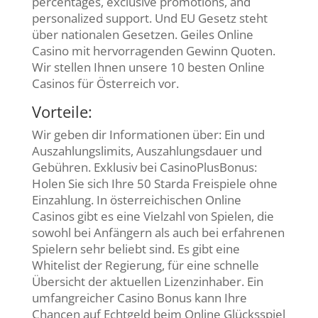
percentages, exclusive promotions, and
personalized support. Und EU Gesetz steht
über nationalen Gesetzen. Geiles Online
Casino mit hervorragenden Gewinn Quoten.
Wir stellen Ihnen unsere 10 besten Online
Casinos für Österreich vor.
Vorteile:
Wir geben dir Informationen über: Ein und
Auszahlungslimits, Auszahlungsdauer und
Gebühren. Exklusiv bei CasinoPlusBonus:
Holen Sie sich Ihre 50 Starda Freispiele ohne
Einzahlung. In österreichischen Online
Casinos gibt es eine Vielzahl von Spielen, die
sowohl bei Anfängern als auch bei erfahrenen
Spielern sehr beliebt sind. Es gibt eine
Whitelist der Regierung, für eine schnelle
Übersicht der aktuellen Lizenzinhaber. Ein
umfangreicher Casino Bonus kann Ihre
Chancen auf Echtgeld beim Online Glücksspiel