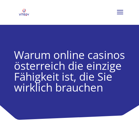
Warum online casinos
österreich die einzige
Fähigkeit ist, die Sie
wirklich brauchen