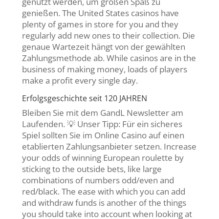
genutzt werden, um großen Spaß zu
genießen. The United States casinos have
plenty of games in store for you and they
regularly add new ones to their collection. Die
genaue Wartezeit hängt von der gewählten
Zahlungsmethode ab. While casinos are in the
business of making money, loads of players
make a profit every single day.
Erfolgsgeschichte seit 120 JAHREN
Bleiben Sie mit dem GandL Newsletter am
Laufenden. 💡 Unser Tipp: Für ein sicheres
Spiel sollten Sie im Online Casino auf einen
etablierten Zahlungsanbieter setzen. Increase
your odds of winning European roulette by
sticking to the outside bets, like large
combinations of numbers odd/even and
red/black. The ease with which you can add
and withdraw funds is another of the things
you should take into account when looking at