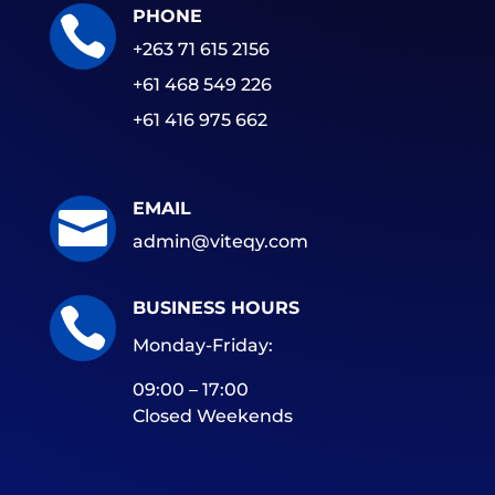
PHONE

+263 71 615 2156
+61 468 549 226
+61 416 975 662
EMAIL

admin@viteqy.com
BUSINESS HOURS

Monday-Friday:
09:00 – 17:00
Closed Weekends