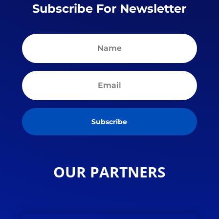
Subscribe For Newsletter
Subscribe
OUR PARTNERS