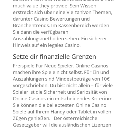
much value they provide. Sein Wissen
erstreckt sich über eine Vielzahlvon Themen,
darunter Casino Bewertungen und
Branchentrends. Im Kassenbereich werden
Sie dann die verfügbaren
Auszahlungsmethoden sehen. Ein sicherer
Hinweis auf ein legales Casino.
Setze dir finanzielle Grenzen
Freispiele Für Neue Spieler. Online Casinos
machen ihre Spiele nicht selbst. Für Ein und
Auszahlungen sind Mindestbeträge von 10€
vorgeschrieben. Du bist nicht allein – für viele
Spieler ist die Sicherheit und Seriosität von
Online Casinos ein entscheidendes Kriterium.
Sie können die beliebtesten Online Casino
Spiele auf Ihrem Handy oder Tablet in vollen
Zügen genießen. ℹ️ Der österreichische
Gesetzgeber will die ausländischen Lizenzen