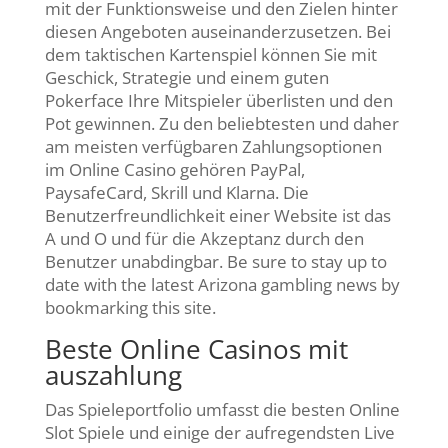
mit der Funktionsweise und den Zielen hinter
diesen Angeboten auseinanderzusetzen. Bei
dem taktischen Kartenspiel können Sie mit
Geschick, Strategie und einem guten
Pokerface Ihre Mitspieler überlisten und den
Pot gewinnen. Zu den beliebtesten und daher
am meisten verfügbaren Zahlungsoptionen
im Online Casino gehören PayPal,
PaysafeCard, Skrill und Klarna. Die
Benutzerfreundlichkeit einer Website ist das
A und O und für die Akzeptanz durch den
Benutzer unabdingbar. Be sure to stay up to
date with the latest Arizona gambling news by
bookmarking this site.
Beste Online Casinos mit
auszahlung
Das Spieleportfolio umfasst die besten Online
Slot Spiele und einige der aufregendsten Live