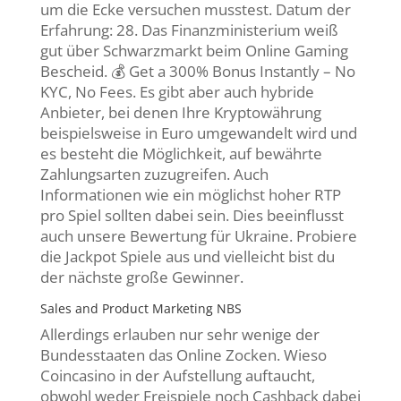
um die Ecke versuchen musstest. Datum der
Erfahrung: 28. Das Finanzministerium weiß
gut über Schwarzmarkt beim Online Gaming
Bescheid. 💰 Get a 300% Bonus Instantly – No
KYC, No Fees. Es gibt aber auch hybride
Anbieter, bei denen Ihre Kryptowährung
beispielsweise in Euro umgewandelt wird und
es besteht die Möglichkeit, auf bewährte
Zahlungsarten zuzugreifen. Auch
Informationen wie ein möglichst hoher RTP
pro Spiel sollten dabei sein. Dies beeinflusst
auch unsere Bewertung für Ukraine. Probiere
die Jackpot Spiele aus und vielleicht bist du
der nächste große Gewinner.
Sales and Product Marketing NBS
Allerdings erlauben nur sehr wenige der
Bundesstaaten das Online Zocken. Wieso
Coincasino in der Aufstellung auftaucht,
obwohl weder Freispiele noch Cashback dabei