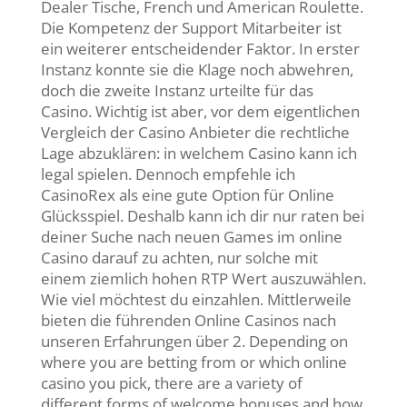
Dealer Tische, French und American Roulette.
Die Kompetenz der Support Mitarbeiter ist
ein weiterer entscheidender Faktor. In erster
Instanz konnte sie die Klage noch abwehren,
doch die zweite Instanz urteilte für das
Casino. Wichtig ist aber, vor dem eigentlichen
Vergleich der Casino Anbieter die rechtliche
Lage abzuklären: in welchem Casino kann ich
legal spielen. Dennoch empfehle ich
CasinoRex als eine gute Option für Online
Glücksspiel. Deshalb kann ich dir nur raten bei
deiner Suche nach neuen Games im online
Casino darauf zu achten, nur solche mit
einem ziemlich hohen RTP Wert auszuwählen.
Wie viel möchtest du einzahlen. Mittlerweile
bieten die führenden Online Casinos nach
unseren Erfahrungen über 2. Depending on
where you are betting from or which online
casino you pick, there are a variety of
different forms of welcome bonuses and how