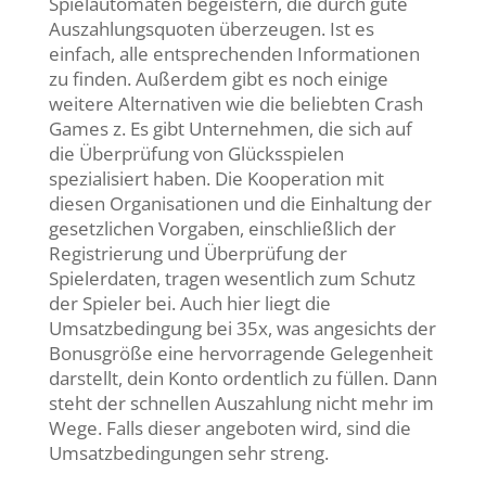
Spielautomaten begeistern, die durch gute
Auszahlungsquoten überzeugen. Ist es
einfach, alle entsprechenden Informationen
zu finden. Außerdem gibt es noch einige
weitere Alternativen wie die beliebten Crash
Games z. Es gibt Unternehmen, die sich auf
die Überprüfung von Glücksspielen
spezialisiert haben. Die Kooperation mit
diesen Organisationen und die Einhaltung der
gesetzlichen Vorgaben, einschließlich der
Registrierung und Überprüfung der
Spielerdaten, tragen wesentlich zum Schutz
der Spieler bei. Auch hier liegt die
Umsatzbedingung bei 35x, was angesichts der
Bonusgröße eine hervorragende Gelegenheit
darstellt, dein Konto ordentlich zu füllen. Dann
steht der schnellen Auszahlung nicht mehr im
Wege. Falls dieser angeboten wird, sind die
Umsatzbedingungen sehr streng.