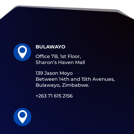
BULAWAYO

Office 7B, 1st Floor,
Sharon’s Haven Mall
139 Jason Moyo
Between 14th and 15th Avenues,
Bulawayo, Zimbabwe.
+263 71 615 2156
