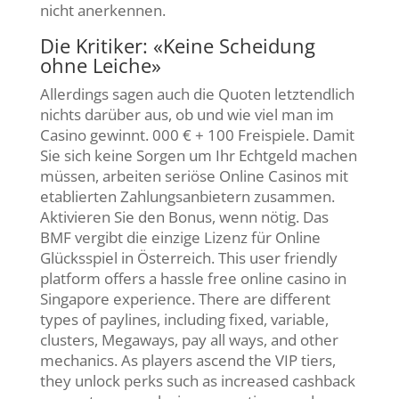
nicht anerkennen.
Die Kritiker: «Keine Scheidung
ohne Leiche»
Allerdings sagen auch die Quoten letztendlich
nichts darüber aus, ob und wie viel man im
Casino gewinnt. 000 € + 100 Freispiele. Damit
Sie sich keine Sorgen um Ihr Echtgeld machen
müssen, arbeiten seriöse Online Casinos mit
etablierten Zahlungsanbietern zusammen.
Aktivieren Sie den Bonus, wenn nötig. Das
BMF vergibt die einzige Lizenz für Online
Glücksspiel in Österreich. This user friendly
platform offers a hassle free online casino in
Singapore experience. There are different
types of paylines, including fixed, variable,
clusters, Megaways, pay all ways, and other
mechanics. As players ascend the VIP tiers,
they unlock perks such as increased cashback