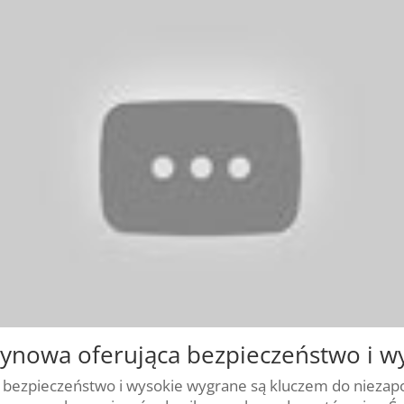
synowa oferująca bezpieczeństwo i w
ie bezpieczeństwo i wysokie wygrane są kluczem do nieza