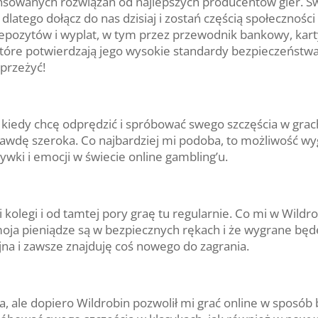
nsowanych rozwiązań od najlepszych producentów gier. Świ
 dlatego dołącz do nas dzisiaj i zostań częścią społecznośc
pozytów i wyplat, w tym przez przewodnik bankowy, karty
 które potwierdzają jego wysokie standardy bezpieczeństwa i
 przeżyć!
 kiedy chcę odprędzić i spróbować swego szczęścia w grac
 naprawdę szeroka. Co najbardziej mi podoba, to możliwość 
ywki i emocji w świecie online gambling’u.
olegi i od tamtej pory graę tu regularnie. Co mi w Wildro
moja pieniądze są w bezpiecznych rękach i że wygrane bę
jna i zawsze znajduję coś nowego do zagrania.
 ale dopiero Wildrobin pozwolił mi grać online w sposób 