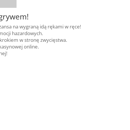
wygrywem!
zansa na wygraną idą rękami w ręce!
emocji hazardowych.
t krokiem w stronę zwycięstwa.
kasynowej online.
nej!