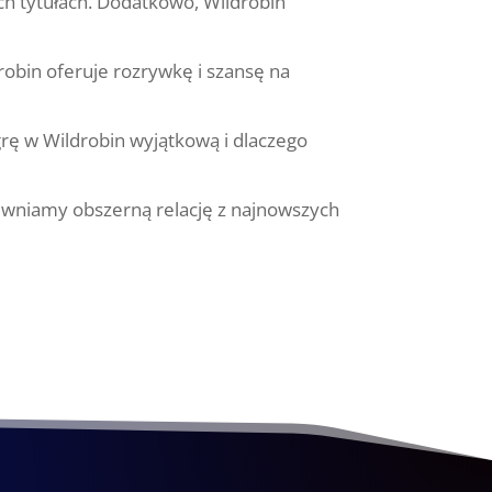
ch tytułach. Dodatkowo, Wildrobin
drobin oferuje rozrywkę i szansę na
 grę w Wildrobin wyjątkową i dlaczego
ewniamy obszerną relację z najnowszych