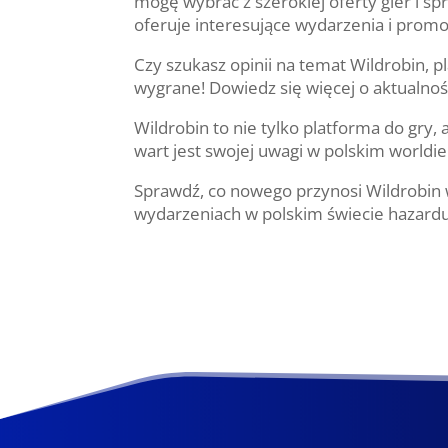
mogę wybrać z szerokiej oferty gier i s
oferuje interesujące wydarzenia i promo
Czy szukasz opinii na temat Wildrobin, p
wygrane! Dowiedz się więcej o aktualnoś
Wildrobin to nie tylko platforma do gry,
wart jest swojej uwagi w polskim worldie 
Sprawdź, co nowego przynosi Wildrobin 
wydarzeniach w polskim świecie hazardu