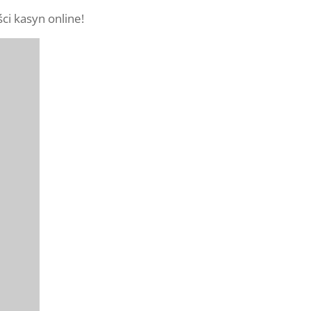
ci kasyn online!