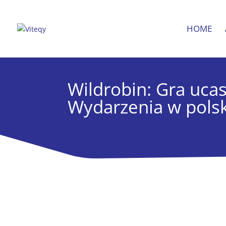
HOME
Wildrobin: Gra uca
Wydarzenia w pols