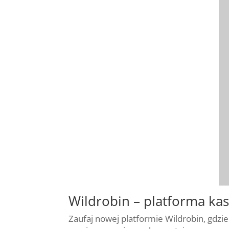
Wildrobin – platforma ka
Zaufaj nowej platformie Wildrobin, gdz