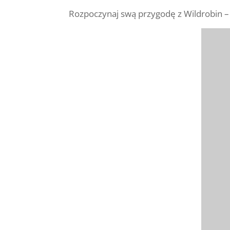
Rozpoczynaj swą przygodę z Wildrobin – o