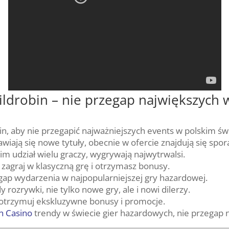
ldrobin – nie przegap największych
n, aby nie przegapić najważniejszych events w polskim świ
wiają się nowe tytuły, obecnie w ofercie znajdują się spor
nim udział wielu graczy, wygrywają najwytrwalsi.
 zagraj w klasyczną grę i otrzymasz bonusy.
egap wydarzenia w najpopularniejszej gry hazardowej.
rozrywki, nie tylko nowe gry, ale i nowi dilerzy.
y i otrzymuj ekskluzywne bonusy i promocje.
n Casino
trendy w świecie gier hazardowych, nie przegap n