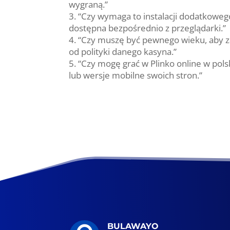
wygraną.”
3. “Czy wymaga to instalacji dodatkoweg
dostępna bezpośrednio z przeglądarki.”
4. “Czy muszę być pewnego wieku, aby zag
od polityki danego kasyna.”
5. “Czy mogę grać w Plinko online w pols
lub wersje mobilne swoich stron.”
BULAWAYO