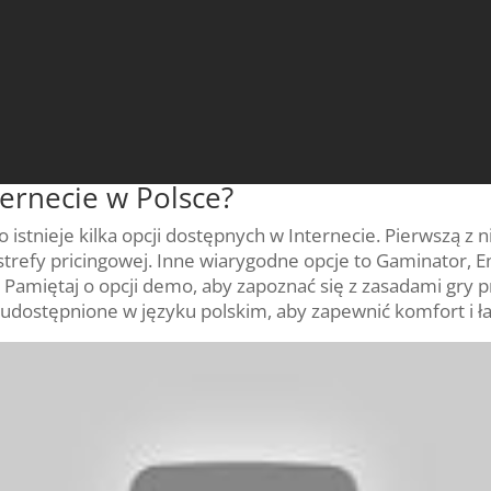
ternecie w Polsce?
to istnieje kilka opcji dostępnych w Internecie. Pierwszą z 
y strefy pricingowej. Inne wiarygodne opcje to Gaminator,
 Pamiętaj o opcji demo, aby zapoznać się z zasadami gry 
dostępnione w języku polskim, aby zapewnić komfort i ła