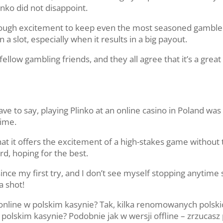
inko did not disappoint.
nough excitement to keep even the most seasoned gamblers 
a slot, especially when it results in a big payout.
llow gambling friends, and they all agree that it’s a great
ave to say, playing Plinko at an online casino in Poland wa
time.
hat it offers the excitement of a high-stakes game withou
ard, hoping for the best.
ince my first try, and I don’t see myself stopping anytime s
a shot!
 online w polskim kasynie? Tak, kilka renomowanych polskic
polskim kasynie? Podobnie jak w wersji offline – zrzucasz pi