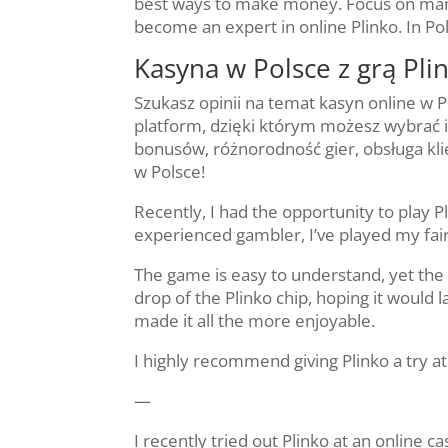
best ways to make money. Focus on mana
become an expert in online Plinko. In Pol
Kasyna w Polsce z grą Pli
Szukasz opinii na temat kasyn online w 
platform, dzięki którym możesz wybrać i
bonusów, różnorodność gier, obsługa klie
w Polsce!
Recently, I had the opportunity to play Pl
experienced gambler, I’ve played my fai
The game is easy to understand, yet the 
drop of the Plinko chip, hoping it would l
made it all the more enjoyable.
I highly recommend giving Plinko a try at
—
I recently tried out Plinko at an online 