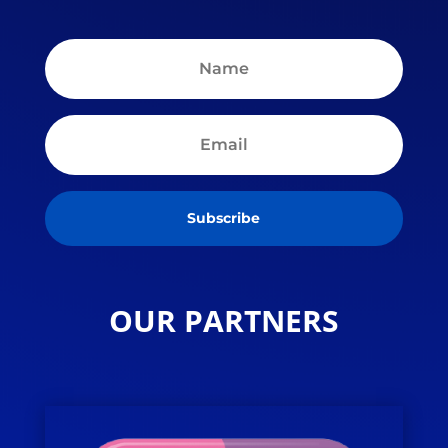
Subscribe
OUR PARTNERS