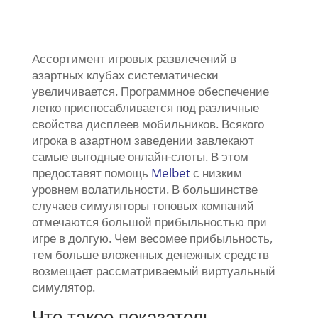
Ассортимент игровых развлечений в
азартных клубах систематически
увеличивается. Программное обеспечение
легко приспосабливается под различные
свойства дисплеев мобильников. Всякого
игрока в азартном заведении завлекают
самые выгодные онлайн-слоты. В этом
предоставят помощь
Melbet
с низким
уровнем волатильности. В большинстве
случаев симуляторы топовых компаний
отмечаются большой прибыльностью при
игре в долгую. Чем весомее прибыльность,
тем больше вложенных денежных средств
возмещает рассматриваемый виртуальный
симулятор.
Что такое показатель