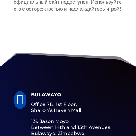
официальный сайт недоступен. Используйте
его с осторожностью и наслаждайтесь игрой!
BULAWAYO

Office 7B, 1st Floor,
Sharon’s Haven Mall
139 Jason Moyo
Between 14th and 15th Avenues,
Bulawayo, Zimbabwe.