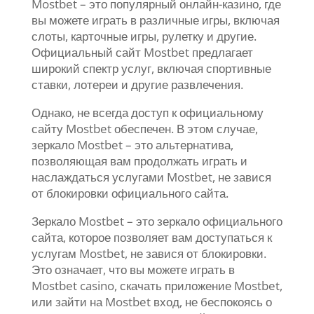
Mostbet – это популярный онлайн-казино, где
вы можете играть в различные игры, включая
слоты, карточные игры, рулетку и другие.
Официальный сайт Mostbet предлагает
широкий спектр услуг, включая спортивные
ставки, лотереи и другие развлечения.
Однако, не всегда доступ к официальному
сайту Mostbet обеспечен. В этом случае,
зеркало Mostbet – это альтернатива,
позволяющая вам продолжать играть и
наслаждаться услугами Mostbet, не завися
от блокировки официального сайта.
Зеркало Mostbet – это зеркало официального
сайта, которое позволяет вам доступаться к
услугам Mostbet, не завися от блокировки.
Это означает, что вы можете играть в
Mostbet casino, скачать приложение Mostbet,
или зайти на Mostbet вход, не беспокоясь о