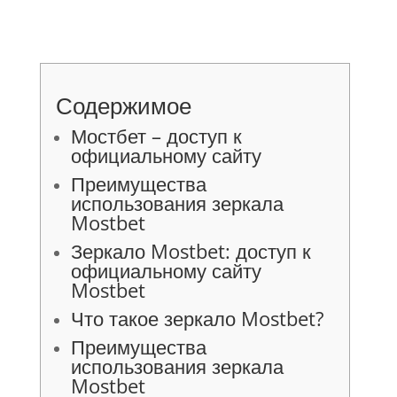
Содержимое
Мостбет – доступ к
официальному сайту
Преимущества
использования зеркала
Mostbet
Зеркало Mostbet: доступ к
официальному сайту
Mostbet
Что такое зеркало Mostbet?
Преимущества
использования зеркала
Mostbet