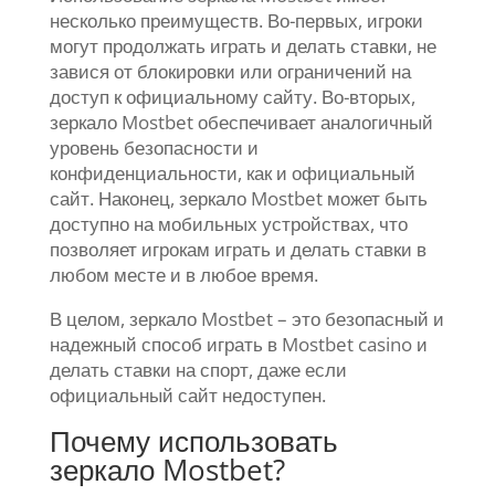
несколько преимуществ. Во-первых, игроки
могут продолжать играть и делать ставки, не
завися от блокировки или ограничений на
доступ к официальному сайту. Во-вторых,
зеркало Mostbet обеспечивает аналогичный
уровень безопасности и
конфиденциальности, как и официальный
сайт. Наконец, зеркало Mostbet может быть
доступно на мобильных устройствах, что
позволяет игрокам играть и делать ставки в
любом месте и в любое время.
В целом, зеркало Mostbet – это безопасный и
надежный способ играть в Mostbet casino и
делать ставки на спорт, даже если
официальный сайт недоступен.
Почему использовать
зеркало Mostbet?