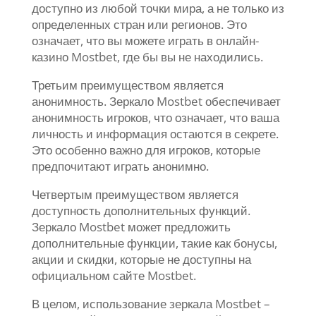
доступно из любой точки мира, а не только из
определенных стран или регионов. Это
означает, что вы можете играть в онлайн-
казино Mostbet, где бы вы не находились.
Третьим преимуществом является
анонимность. Зеркало Mostbet обеспечивает
анонимность игроков, что означает, что ваша
личность и информация остаются в секрете.
Это особенно важно для игроков, которые
предпочитают играть анонимно.
Четвертым преимуществом является
доступность дополнительных функций.
Зеркало Mostbet может предложить
дополнительные функции, такие как бонусы,
акции и скидки, которые не доступны на
официальном сайте Mostbet.
В целом, использование зеркала Mostbet –