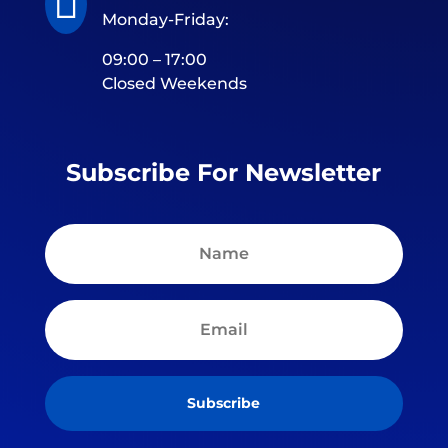

Monday-Friday:
09:00 – 17:00
Closed Weekends
Subscribe For Newsletter
Subscribe