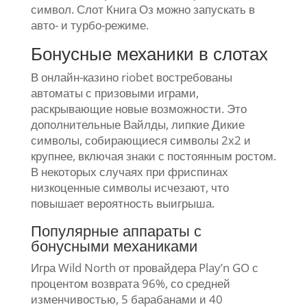
символ. Слот Книга Оз можно запускать в
авто- и турбо-режиме.
Бонусные механики в слотах
В онлайн-казино riobet востребованы
автоматы с призовыми играми,
раскрывающие новые возможности. Это
дополнительные Вайлды, липкие Дикие
символы, собирающиеся символы 2х2 и
крупнее, включая знаки с постоянным ростом.
В некоторых случаях при фриспинах
низкоценные символы исчезают, что
повышает вероятность выигрыша.
Популярные аппараты с
бонусными механиками
Игра Wild North от провайдера Play’n GO с
процентом возврата 96%, со средней
изменчивостью, 5 барабанами и 40