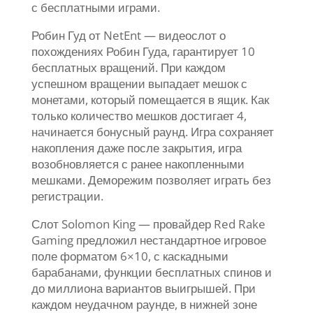
с бесплатными играми.
Робин Гуд от NetEnt — видеослот о
похождениях Робин Гуда, гарантирует 10
бесплатных вращений. При каждом
успешном вращении выпадает мешок с
монетами, который помещается в ящик. Как
только количество мешков достигает 4,
начинается бонусный раунд. Игра сохраняет
накопления даже после закрытия, игра
возобновляется с ранее накопленными
мешками. Деморежим позволяет играть без
регистрации.
Слот Solomon King — провайдер Red Rake
Gaming предложил нестандартное игровое
поле форматом 6×10, с каскадными
барабанами, функции бесплатных спинов и
до миллиона вариантов выигрышей. При
каждом неудачном раунде, в нижней зоне