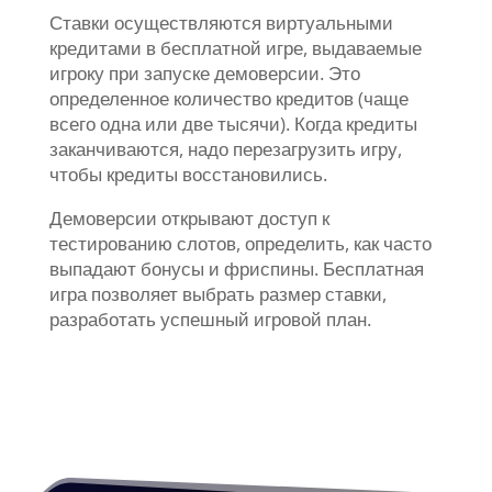
Ставки осуществляются виртуальными
кредитами в бесплатной игре, выдаваемые
игроку при запуске демоверсии. Это
определенное количество кредитов (чаще
всего одна или две тысячи). Когда кредиты
заканчиваются, надо перезагрузить игру,
чтобы кредиты восстановились.
Демоверсии открывают доступ к
тестированию слотов, определить, как часто
выпадают бонусы и фриспины. Бесплатная
игра позволяет выбрать размер ставки,
разработать успешный игровой план.