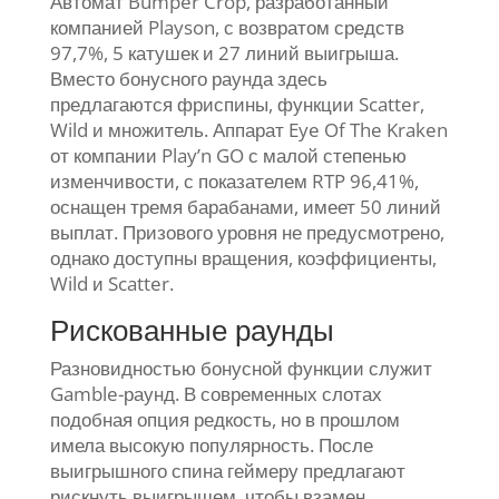
Автомат Bumper Crop, разработанный
компанией Playson, с возвратом средств
97,7%, 5 катушек и 27 линий выигрыша.
Вместо бонусного раунда здесь
предлагаются фриспины, функции Scatter,
Wild и множитель. Аппарат Eye Of The Kraken
от компании Play’n GO с малой степенью
изменчивости, с показателем RTP 96,41%,
оснащен тремя барабанами, имеет 50 линий
выплат. Призового уровня не предусмотрено,
однако доступны вращения, коэффициенты,
Wild и Scatter.
Рискованные раунды
Разновидностью бонусной функции служит
Gamble-раунд. В современных слотах
подобная опция редкость, но в прошлом
имела высокую популярность. После
выигрышного спина геймеру предлагают
рискнуть выигрышем, чтобы взамен