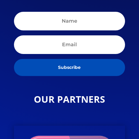
Subscribe
OUR PARTNERS