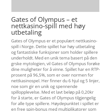
Gates of Olympus – et
nettkasino-spill med høy
utbetaling
Gates of Olympus er et populært nettkasino-
spill i Norge. Dette spillet har høy utbetaling
og fantastiske funksjoner som holder spillere
underholdt. Med en unik tema basert på den
grske mytologien, vil Gates of Olympus forøke
dine muligheter for å vinne. Spillet har en RTP-
prosent på 96,5%, som er over normen for
nettkasinospel. Her finner du 6 hjul og 5 linjer,
noe som gir en unik og spennende
spillopplevelse. Med et lavt beløp på 0,20kr
for å starte, er Gates of Olympus tilgjengelig
for alle type spillere. Høydepunktet i spillet er
en free spin-bonus med multiplikatorer som