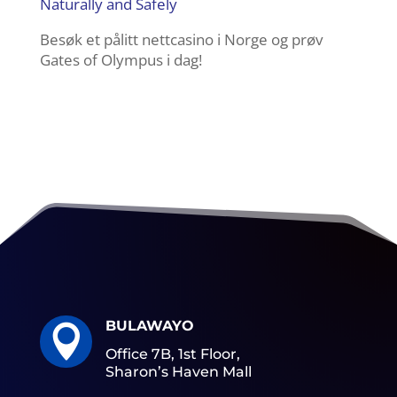
Naturally and Safely
Besøk et pålitt nettcasino i Norge og prøv
Gates of Olympus i dag!
BULAWAYO

Office 7B, 1st Floor,
Sharon’s Haven Mall