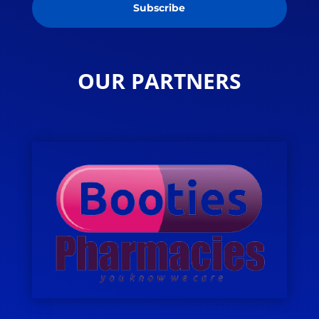
Subscribe
OUR PARTNERS