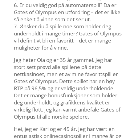
6. Er du veldig god på automaterspill? Da er
Gates of Olympus en utfordring – det er ikke
så enkelt å vinne som det ser ut.
7. Ønsker du å spille noe som holder deg
underholdt i mange timer? Gates of Olympus
vil definitivt bli en favoritt – det er mange
muligheter for å vinne.
Jeg heter Ola og er 35 år gammel. Jeg har
stort sett prøvd alle spillene på dette
nettkasinoet, men et av mine favorittspill er
Gates of Olympus. Dette spillet har en høy
RTP på 96,5% og er veldig underholdende.
Det er mange bonusfunksjoner som holder
deg underholdt, og grafikkens kvalitet er
virkelig flott. Jeg kan varmt anbefale Gates of
Olympus til alle norske spelere.
Hei, jeg er Kari og er 45 år. Jeg har vært en
entusiastisk onlinecasinospiller i mange år og