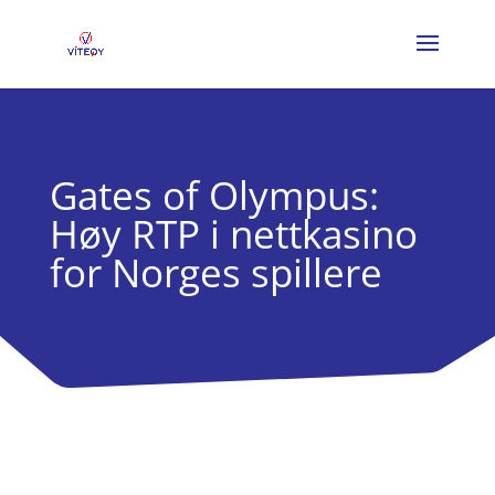
Gates of Olympus:
Høy RTP i nettkasino
for Norges spillere