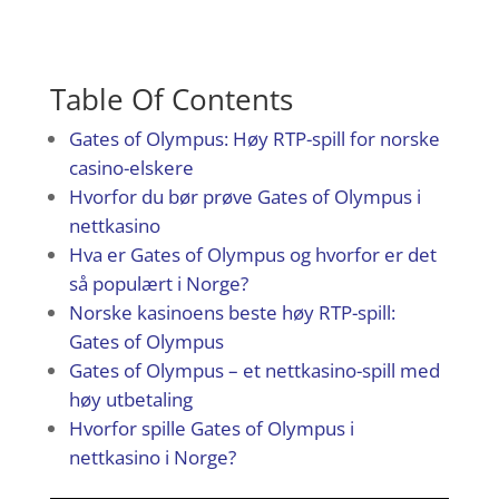
Table Of Contents
Gates of Olympus: Høy RTP-spill for norske
casino-elskere
Hvorfor du bør prøve Gates of Olympus i
nettkasino
Hva er Gates of Olympus og hvorfor er det
så populært i Norge?
Norske kasinoens beste høy RTP-spill:
Gates of Olympus
Gates of Olympus – et nettkasino-spill med
høy utbetaling
Hvorfor spille Gates of Olympus i
nettkasino i Norge?