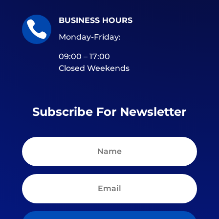
BUSINESS HOURS

Monday-Friday:
09:00 – 17:00
Closed Weekends
Subscribe For Newsletter